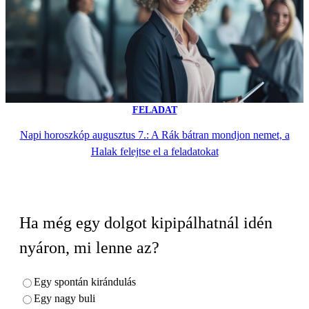
FELADAT
Napi horoszkóp augusztus 7.: A Rák bátran mondjon nemet, a
Halak felejtse el a feladatokat
Ha még egy dolgot kipipálhatnál idén
nyáron, mi lenne az?
Egy spontán kirándulás
Egy nagy buli