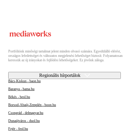
Portfóliónk minőségi tartalmat jelent minden olvasó számára. Egyedülálló elérést,
országos lefedettséget és változatos megjelenési lehetőséget biztosít. Folyamatosan
keressük az új irányokat és fejlődési lehetőségeket. Ez jövőnk záloga.
Regionális hírportálok
Bács-Kiskun - baon.hu
Baranya - bama.hu
Békés - beol.hu
Borsod-Abaúj-Zemplén - boon.hu
Csongrád - delmagyar.hu
Dunaújváros - duol.hu
Fejér - feol.hu