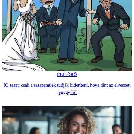
FEJTÖRŐ
IQ-teszt: csak a sasszeműek tudják kideríteni, hova tűnt az elveszett
jegygyűrű