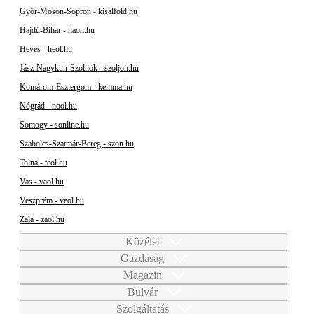
Győr-Moson-Sopron - kisalfold.hu
Hajdú-Bihar - haon.hu
Heves - heol.hu
Jász-Nagykun-Szolnok - szoljon.hu
Komárom-Esztergom - kemma.hu
Nógrád - nool.hu
Somogy - sonline.hu
Szabolcs-Szatmár-Bereg - szon.hu
Tolna - teol.hu
Vas - vaol.hu
Veszprém - veol.hu
Zala - zaol.hu
Közélet
Gazdaság
Magazin
Bulvár
Szolgáltatás