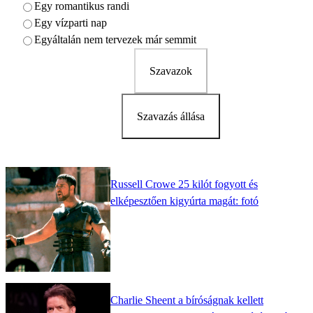
Egy romantikus randi
Egy vízparti nap
Egyáltalán nem tervezek már semmit
Szavazok
Szavazás állása
Russell Crowe 25 kilót fogyott és
elképesztően kigyúrta magát: fotó
Charlie Sheent a bíróságnak kellett