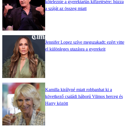
köteleznie a gyerektartás kifizetésére: húzza
a száját az összeg miatt
Jennifer Lopez szíve megszakadt: ezért vitte
el különleges utazásra a gyerekeit
Kamilla királyné miatt robbanhat ki a
következő családi háború Vilmos herceg és
Harry között