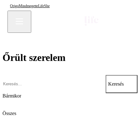
Origo
Mindmegette
Life
She
Őrült szerelem
Keresés
Bármikor
Összes