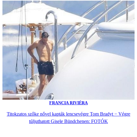
FRANCIA RIVIÉRA
Titokzatos szőke nővel kapták lencsevégre Tom Bradyt − Végre
túljuthatott Gisele Bündchenen: FOTÓK