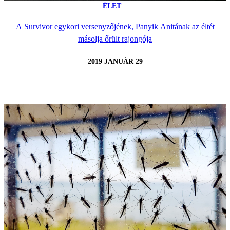
ÉLET
A Survivor egykori versenyzőjének, Panyik Anitának az éltét
másolja őrült rajongója
2019 JANUÁR 29