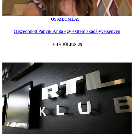
ÖSSZEOMLÁS
Összeomlott Panyik Anita egy extrém akadályversenyen
2019 JÚLIUS 25