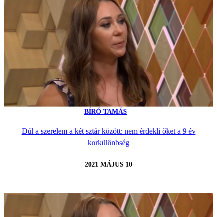
BÍRÓ TAMÁS
Dúl a szerelem a két sztár között: nem érdekli őket a 9 év
korkülönbség
2021 MÁJUS 10