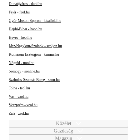
Dunaújváros - duol.hu
Fejér - feol.hu
Győr-Moson-Sopron - kisalfold.hu
Hajdú-Bihar - haon.hu
Heves - heol.hu
Jász-Nagykun-Szolnok - szoljon.hu
Komárom-Esztergom - kemma.hu
Nógrád - nool.hu
Somogy - sonline.hu
Szabolcs-Szatmár-Bereg - szon.hu
Tolna - teol.hu
Vas - vaol.hu
Veszprém - veol.hu
Zala - zaol.hu
Közélet
Gazdaság
Magazin