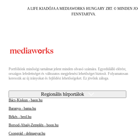
A LIFE KIADÓJA A MEDIAWORKS HUNGARY ZRT. © MINDEN J
FENNTARTVA.
Portfóliónk minőségi tartalmat jelent minden olvasó számára. Egyedülálló elérést,
országos lefedettséget és változatos megjelenési lehetőséget biztosít. Folyamatosan
keressük az új irányokat és fejlődési lehetőségeket. Ez jövőnk záloga.
Regionális hírportálok
Bács-Kiskun - baon.hu
Baranya - bama.hu
Békés - beol.hu
Borsod-Abaúj-Zemplén - boon.hu
Csongrád - delmagyar.hu