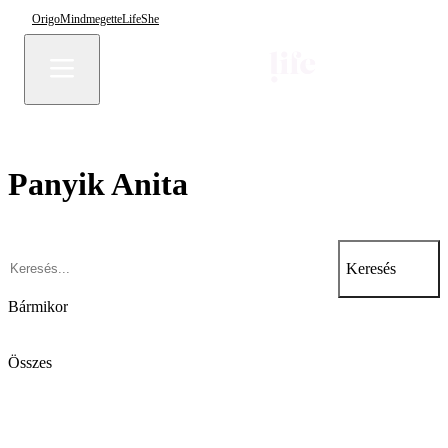
Origo
Mindmegette
Life
She
Panyik Anita
Keresés
Bármikor
Összes