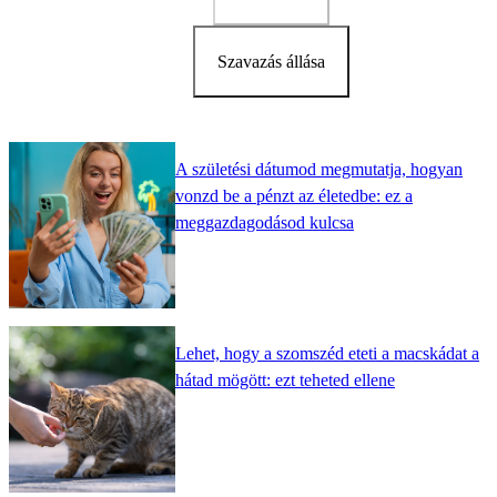
Szavazás állása
A születési dátumod megmutatja, hogyan
vonzd be a pénzt az életedbe: ez a
meggazdagodásod kulcsa
Lehet, hogy a szomszéd eteti a macskádat a
hátad mögött: ezt teheted ellene