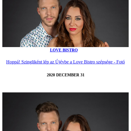
LOVE BISTRO
Hoppá! Szingliként lép az Újévbe a Love Bistro szépsége - Fotó
2020 DECEMBER 31