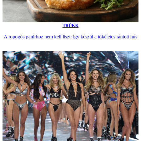
TRÜKK
A ropogós panírhoz nem kell liszt: így készül a tökéletes rántott hús