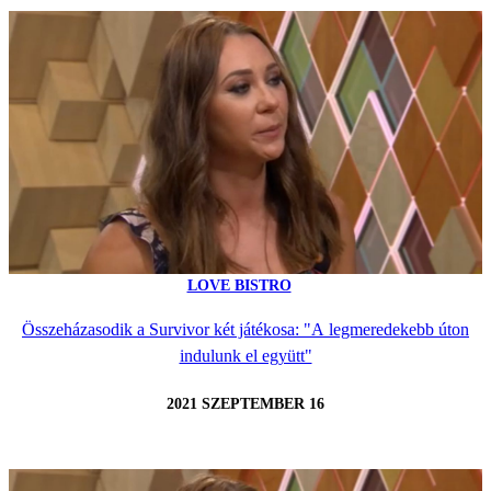
LOVE BISTRO
Összeházasodik a Survivor két játékosa: "A legmeredekebb úton
indulunk el együtt"
2021 SZEPTEMBER 16