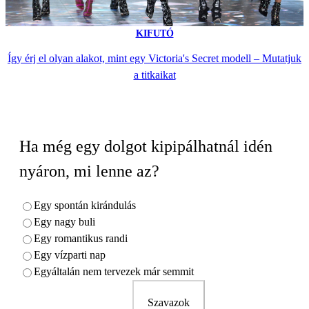
KIFUTÓ
Így érj el olyan alakot, mint egy Victoria's Secret modell – Mutatjuk
a titkaikat
Ha még egy dolgot kipipálhatnál idén
nyáron, mi lenne az?
Egy spontán kirándulás
Egy nagy buli
Egy romantikus randi
Egy vízparti nap
Egyáltalán nem tervezek már semmit
Szavazok