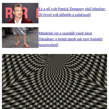
Ez a nő volt Patrick Dempsey első felesége:
26 évvel volt idősebb a színésznél
Mindenki ezt a szandált viseli most
Dániában: a trendi darab pár ezer forintért
beszerezhető