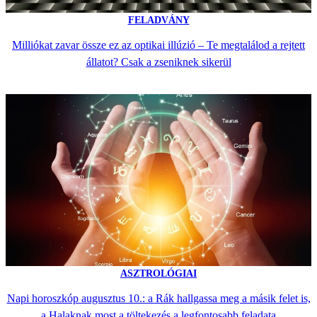
FELADVÁNY
Milliókat zavar össze ez az optikai illúzió – Te megtalálod a rejtett
állatot? Csak a zseniknek sikerül
ASZTROLÓGIAI
Napi horoszkóp augusztus 10.: a Rák hallgassa meg a másik felet is,
a Halaknak most a töltekezés a legfontosabb feladata