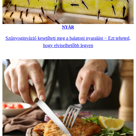
NYÁR
Szúnyoginvázió kesetíheti meg a balatoni nyaralást − Ezt teheted,
hogy elviselhetőbb legyen