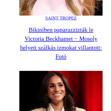
SAINT TROPEZ
Bikiniben paparazzizták le
Victoria Beckhamet − Mosoly
helyett szálkás izmokat villantott:
Fotó