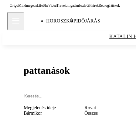
Origo
Mindmegette
Life
She
Videa
Travelo
Ingatlanbazár
GPhírek
Reblog
Játékok
HOROSZKÓP
IDŐJÁRÁS
KATALIN 
pattanások
Megjelenés ideje
Rovat
Bármikor
Összes