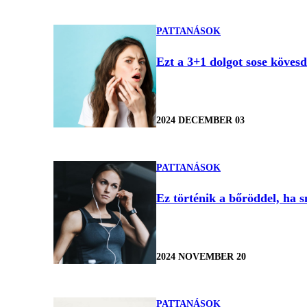
PATTANÁSOK
Ezt a 3+1 dolgot sose kövesd
2024 DECEMBER 03
PATTANÁSOK
Ez történik a bőröddel, ha 
2024 NOVEMBER 20
PATTANÁSOK