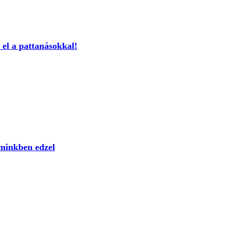
 el a pattanásokkal!
sminkben edzel