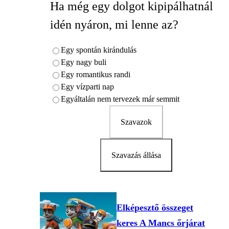
Ha még egy dolgot kipipálhatnál
idén nyáron, mi lenne az?
Egy spontán kirándulás
Egy nagy buli
Egy romantikus randi
Egy vízparti nap
Egyáltalán nem tervezek már semmit
Szavazok
Szavazás állása
Elképesztő összeget
keres A Mancs őrjárat