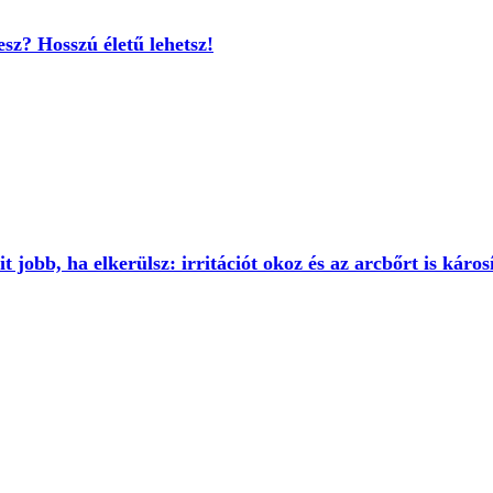
sz? Hosszú életű lehetsz!
 jobb, ha elkerülsz: irritációt okoz és az arcbőrt is káros