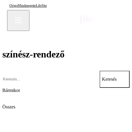
Origo
Mindmegette
Life
She
színész-rendező
Keresés
Bármikor
Összes