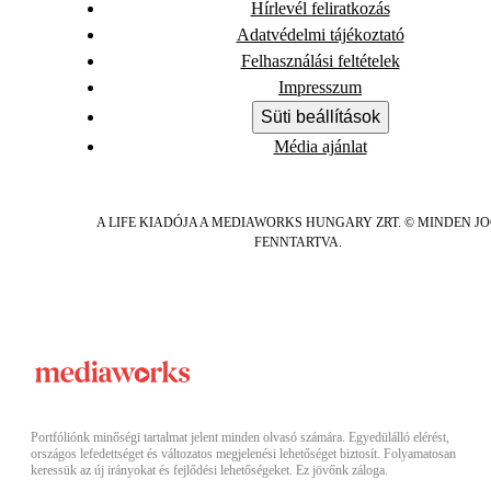
Hírlevél feliratkozás
Adatvédelmi tájékoztató
Felhasználási feltételek
Impresszum
Süti beállítások
Média ajánlat
A LIFE KIADÓJA A MEDIAWORKS HUNGARY ZRT. © MINDEN J
FENNTARTVA.
Portfóliónk minőségi tartalmat jelent minden olvasó számára. Egyedülálló elérést,
országos lefedettséget és változatos megjelenési lehetőséget biztosít. Folyamatosan
keressük az új irányokat és fejlődési lehetőségeket. Ez jövőnk záloga.