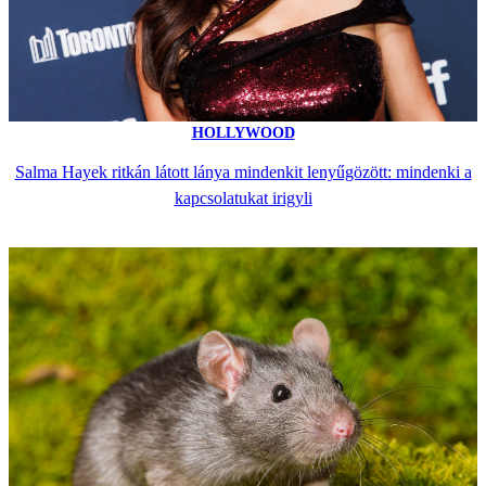
HOLLYWOOD
Salma Hayek ritkán látott lánya mindenkit lenyűgözött: mindenki a
kapcsolatukat irigyli