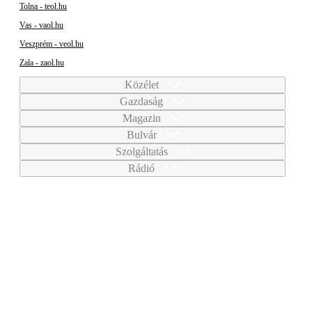
Tolna - teol.hu
Vas - vaol.hu
Veszprém - veol.hu
Zala - zaol.hu
Közélet
Gazdaság
Magazin
Bulvár
Szolgáltatás
Rádió