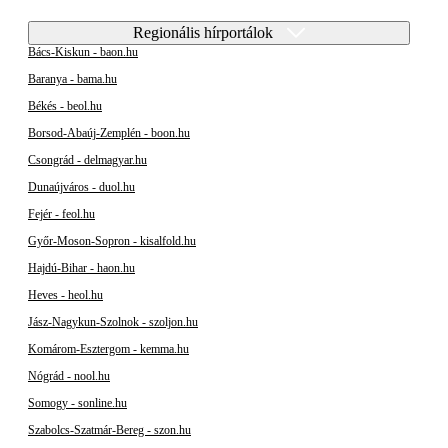
Regionális hírportálok
Bács-Kiskun - baon.hu
Baranya - bama.hu
Békés - beol.hu
Borsod-Abaúj-Zemplén - boon.hu
Csongrád - delmagyar.hu
Dunaújváros - duol.hu
Fejér - feol.hu
Győr-Moson-Sopron - kisalfold.hu
Hajdú-Bihar - haon.hu
Heves - heol.hu
Jász-Nagykun-Szolnok - szoljon.hu
Komárom-Esztergom - kemma.hu
Nógrád - nool.hu
Somogy - sonline.hu
Szabolcs-Szatmár-Bereg - szon.hu