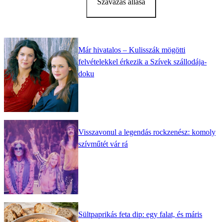
Szavazás állása
Már hivatalos – Kulisszák mögötti
felvételekkel érkezik a Szívek szállodája-
doku
Visszavonul a legendás rockzenész: komoly
szívműtét vár rá
Sültpaprikás feta dip: egy falat, és máris