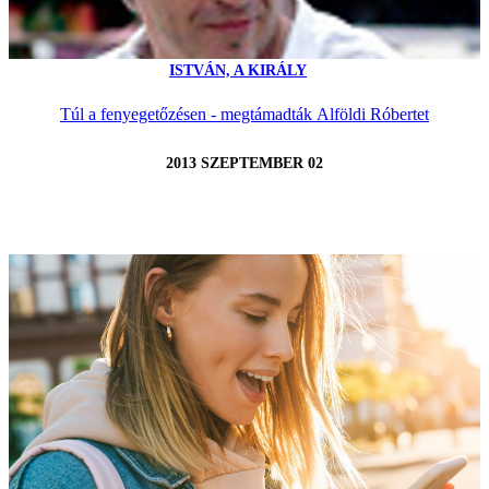
ISTVÁN, A KIRÁLY
Túl a fenyegetőzésen - megtámadták Alföldi Róbertet
2013 SZEPTEMBER 02