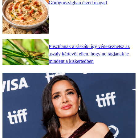
Görögországban érzed magad
Pusztítanak a sáskák: így védekezhetsz az
aszály kártevői ellen, hogy ne rágjanak le
mindent a kiskertedben