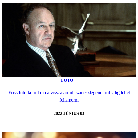
FOTÓ
Friss fotó került elő a visszavonult színészlegendáról: alig lehet
felismerni
2022 JÚNIUS 03