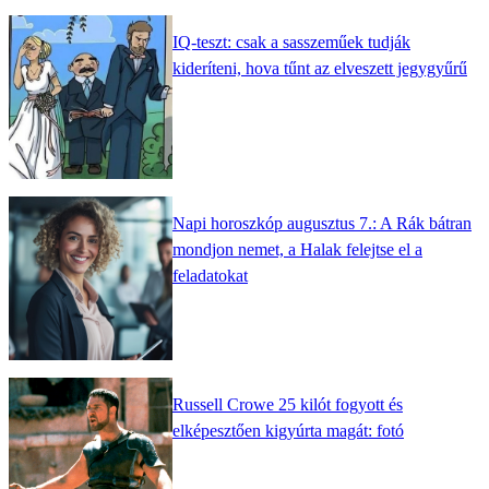
IQ-teszt: csak a sasszeműek tudják
kideríteni, hova tűnt az elveszett jegygyűrű
Napi horoszkóp augusztus 7.: A Rák bátran
mondjon nemet, a Halak felejtse el a
feladatokat
Russell Crowe 25 kilót fogyott és
elképesztően kigyúrta magát: fotó