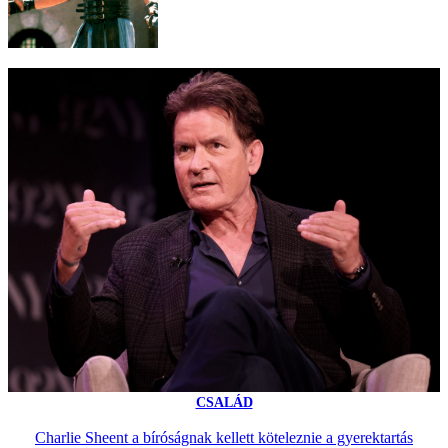
CSALÁD
Charlie Sheent a bíróságnak kellett köteleznie a gyerektartás