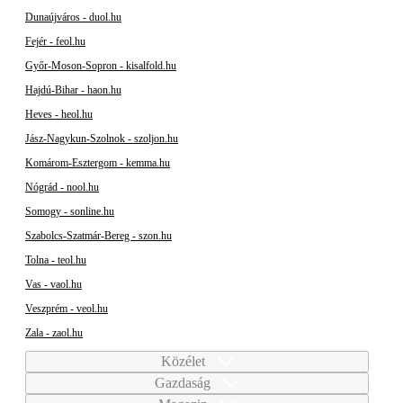
Dunaújváros - duol.hu
Fejér - feol.hu
Győr-Moson-Sopron - kisalfold.hu
Hajdú-Bihar - haon.hu
Heves - heol.hu
Jász-Nagykun-Szolnok - szoljon.hu
Komárom-Esztergom - kemma.hu
Nógrád - nool.hu
Somogy - sonline.hu
Szabolcs-Szatmár-Bereg - szon.hu
Tolna - teol.hu
Vas - vaol.hu
Veszprém - veol.hu
Zala - zaol.hu
Közélet
Gazdaság