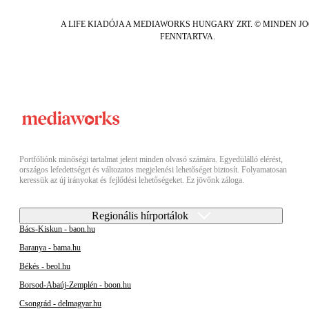
A LIFE KIADÓJA A MEDIAWORKS HUNGARY ZRT. © MINDEN J
FENNTARTVA.
Portfóliónk minőségi tartalmat jelent minden olvasó számára. Egyedülálló elérést,
országos lefedettséget és változatos megjelenési lehetőséget biztosít. Folyamatosan
keressük az új irányokat és fejlődési lehetőségeket. Ez jövőnk záloga.
Regionális hírportálok
Bács-Kiskun - baon.hu
Baranya - bama.hu
Békés - beol.hu
Borsod-Abaúj-Zemplén - boon.hu
Csongrád - delmagyar.hu