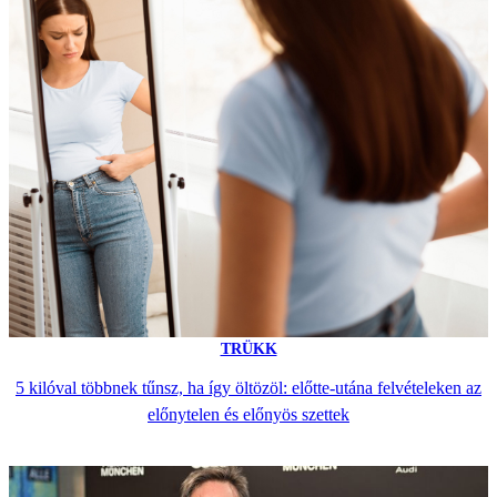
TRÜKK
5 kilóval többnek tűnsz, ha így öltözöl: előtte-utána felvételeken az
előnytelen és előnyös szettek