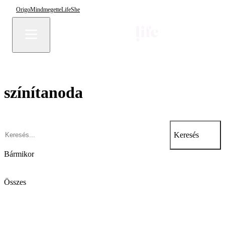
Origo
Mindmegette
Life
She
színítanoda
Keresés
Bármikor
Összes