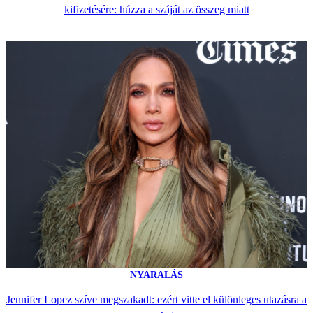
kifizetésére: húzza a száját az összeg miatt
NYARALÁS
Jennifer Lopez szíve megszakadt: ezért vitte el különleges utazásra a