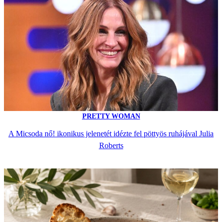
PRETTY WOMAN
A Micsoda nő! ikonikus jelenetét idézte fel pöttyös ruhájával Julia
Roberts