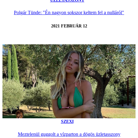
ÜZLETASSZONY
Polgár Tünde: "Én nagyon sokszor keltem fel a nulláról"
2021 FEBRUÁR 12
SZEXI
Meztelenül guggolt a vízparton a dögös üzletasszony