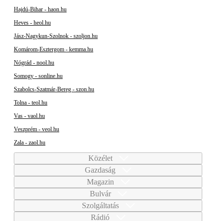
Hajdú-Bihar - haon.hu
Heves - heol.hu
Jász-Nagykun-Szolnok - szoljon.hu
Komárom-Esztergom - kemma.hu
Nógrád - nool.hu
Somogy - sonline.hu
Szabolcs-Szatmár-Bereg - szon.hu
Tolna - teol.hu
Vas - vaol.hu
Veszprém - veol.hu
Zala - zaol.hu
Közélet
Gazdaság
Magazin
Bulvár
Szolgáltatás
Rádió