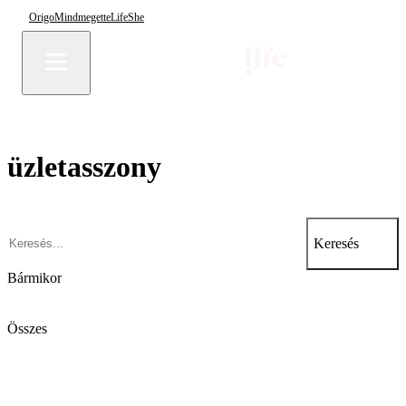
Origo
Mindmegette
Life
She
üzletasszony
Keresés
Bármikor
Összes