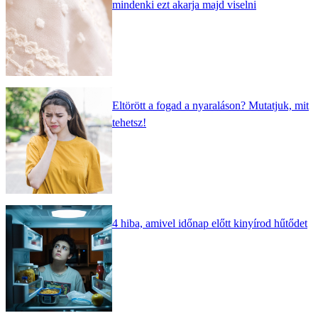
mindenki ezt akarja majd viselni
Eltörött a fogad a nyaraláson? Mutatjuk, mit
tehetsz!
4 hiba, amivel időnap előtt kinyírod hűtődet