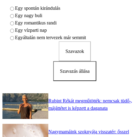
Egy spontán kirándulás
Egy nagy buli
Egy romantikus randi
Egy vízparti nap
Egyáltalán nem tervezek már semmit
Szavazok
Szavazás állása
Rubint Rékát megműtötték: nemcsak tüdő-,
májáttétet is képzett a daganata
Nagymamáink szoknyája visszatér: ősszel