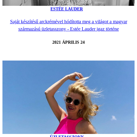
ESTÉE LAUDER
Saját készítésű arckrémével hódította meg a világot a magyar
származású üzletasszony - Estée Lauder igaz történe
2021 ÁPRILIS 24