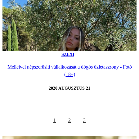
SZEXI
Melleivel népszerűsíti vállalkozását a dögös üzletasszony - Fotó
(18+)
2020 AUGUSZTUS 21
1
2
3