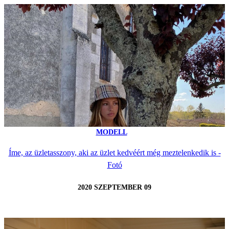
MODELL
Íme, az üzletasszony, aki az üzlet kedvéért még meztelenkedik is -
Fotó
2020 SZEPTEMBER 09