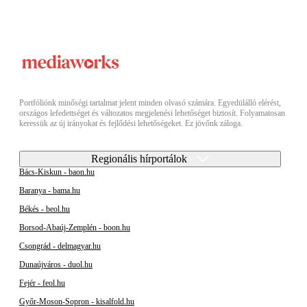
Portfóliónk minőségi tartalmat jelent minden olvasó számára. Egyedülálló elérést,
országos lefedettséget és változatos megjelenési lehetőséget biztosít. Folyamatosan
keressük az új irányokat és fejlődési lehetőségeket. Ez jövőnk záloga.
Regionális hírportálok
Bács-Kiskun - baon.hu
Baranya - bama.hu
Békés - beol.hu
Borsod-Abaúj-Zemplén - boon.hu
Csongrád - delmagyar.hu
Dunaújváros - duol.hu
Fejér - feol.hu
Győr-Moson-Sopron - kisalfold.hu