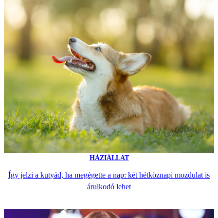
HÁZIÁLLAT
Így jelzi a kutyád, ha megégette a nap: két hétköznapi mozdulat is
árulkodó lehet