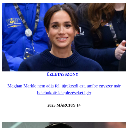
ÜZLETASSZONY
Meghan Markle nem adja fel, újrakezdi azt, amibe egyszer már
belebukott: leleplezéseket ígér
2025 MÁRCIUS 14