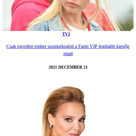
TV2
Csak egyetlen ember szomorkodott a Farm VIP legújabb kiesője
miatt
2021 DECEMBER 21