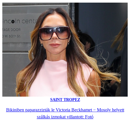
SAINT TROPEZ
Bikiniben paparazzizták le Victoria Beckhamet − Mosoly helyett
szálkás izmokat villantott: Fotó