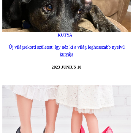
KUTYA
Új világrekord született: így néz ki a világ leghosszabb nyelvű
kutyája
2023 JÚNIUS 10