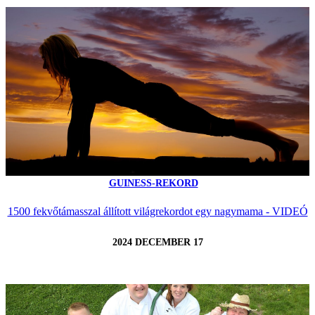
GUINESS-REKORD
1500 fekvőtámasszal állított világrekordot egy nagymama - VIDEÓ
2024 DECEMBER 17