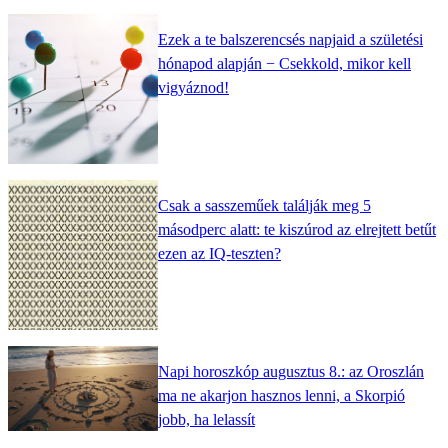
Ezek a te balszerencsés napjaid a születési
hónapod alapján − Csekkold, mikor kell
vigyáznod!
Csak a sasszeműek találják meg 5
másodperc alatt: te kiszúrod az elrejtett betűt
ezen az IQ-teszten?
Napi horoszkóp augusztus 8.: az Oroszlán
ma ne akarjon hasznos lenni, a Skorpió
jobb, ha lelassít