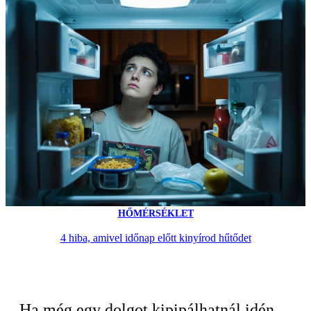
HŐMÉRSÉKLET
4 hiba, amivel időnap előtt kinyírod hűtődet
Ha még egy dolgot kipipálhatnál idén