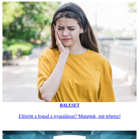
BALESET
Eltörött a fogad a nyaraláson? Mutatjuk, mit tehetsz!