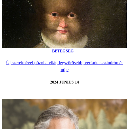
BETEGSÉG
Új szerelmével pózol a világ legszőrösebb, vérfarkas-szindrómás
nője
2024 JÚNIUS 14