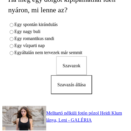
nyáron, mi lenne az?
Egy spontán kirándulás
Egy nagy buli
Egy romantikus randi
Egy vízparti nap
Egyáltalán nem tervezek már semmit
Szavazok
Szavazás állása
Melltartó nélküli fotón pózol Heidi Klum
lánya, Leni - GALÉRIA