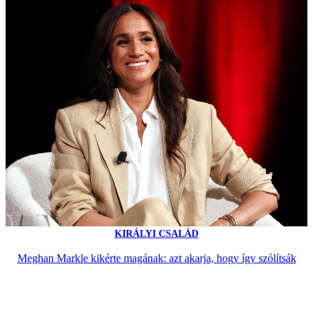
KIRÁLYI CSALÁD
Meghan Markle kikérte magának: azt akarja, hogy így szólítsák