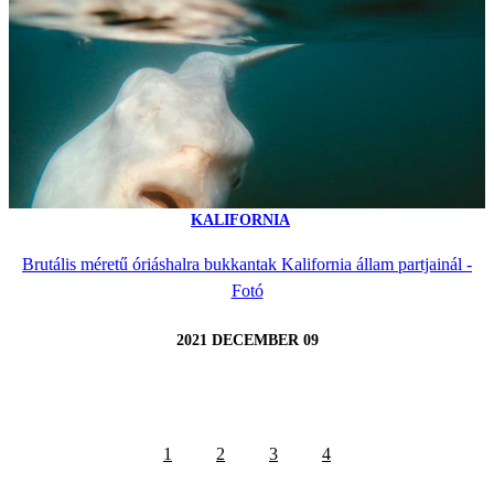
KALIFORNIA
Brutális méretű óriáshalra bukkantak Kalifornia állam partjainál -
Fotó
2021 DECEMBER 09
1
2
3
4