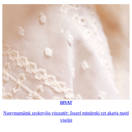
DIVAT
Nagymamáink szoknyája visszatér: ősszel mindenki ezt akarja majd
viselni