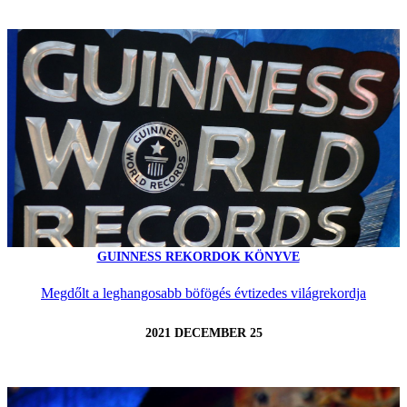
GUINNESS REKORDOK KÖNYVE
Megdőlt a leghangosabb böfögés évtizedes világrekordja
2021 DECEMBER 25