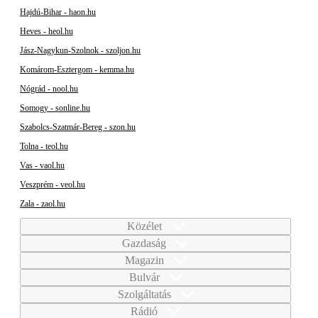
Hajdú-Bihar - haon.hu
Heves - heol.hu
Jász-Nagykun-Szolnok - szoljon.hu
Komárom-Esztergom - kemma.hu
Nógrád - nool.hu
Somogy - sonline.hu
Szabolcs-Szatmár-Bereg - szon.hu
Tolna - teol.hu
Vas - vaol.hu
Veszprém - veol.hu
Zala - zaol.hu
Közélet
Gazdaság
Magazin
Bulvár
Szolgáltatás
Rádió