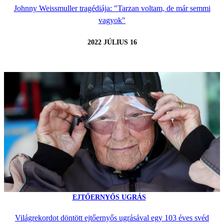
Johnny Weissmuller tragédiája: "Tarzan voltam, de már semmi
vagyok"
2022 JÚLIUS 16
EJTŐERNYŐS UGRÁS
Világrekordot döntött ejtőernyős ugrásával egy 103 éves svéd