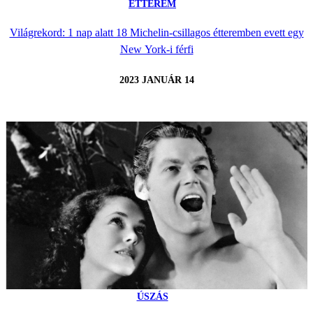
ÉTTEREM
Világrekord: 1 nap alatt 18 Michelin-csillagos étteremben evett egy
New York-i férfi
2023 JANUÁR 14
ÚSZÁS