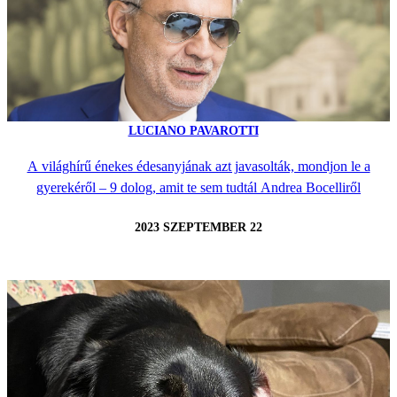
LUCIANO PAVAROTTI
A világhírű énekes édesanyjának azt javasolták, mondjon le a
gyerekéről – 9 dolog, amit te sem tudtál Andrea Bocelliről
2023 SZEPTEMBER 22