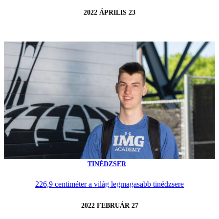
2022 ÁPRILIS 23
TINÉDZSER
226,9 centiméter a világ legmagasabb tinédzsere
2022 FEBRUÁR 27