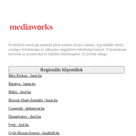
Portfóliónk minőségi tartalmat jelent minden olvasó számára. Egyedülálló elérést,
országos lefedettséget és változatos megjelenési lehetőséget biztosít. Folyamatosan
keressük az új irányokat és fejlődési lehetőségeket. Ez jövőnk záloga.
Regionális hírportálok
Bács-Kiskun - baon.hu
Baranya - bama.hu
Békés - beol.hu
Borsod-Abaúj-Zemplén - boon.hu
Csongrád - delmagyar.hu
Dunaújváros - duol.hu
Fejér - feol.hu
Győr-Moson-Sopron - kisalfold.hu