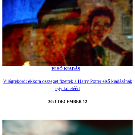
ELSŐ KIADÁS
Világrekord: ekkora összeget fizettek a Harry Potter első kiadásának
egy kötetéért
2021 DECEMBER 12