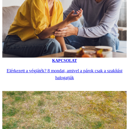
KAPCSOLAT
Elérkezett a végjáték? 8 mondat, amivel a párok csak a szakítást
halogatják