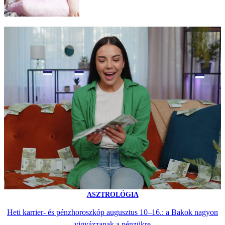
ASZTROLÓGIA
Heti karrier- és pénzhoroszkóp augusztus 10–16.: a Bakok nagyon
vigyázzanak a pénzükre