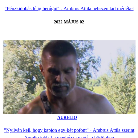
"Pénzkidobás félig berúgni" - Ambrus Attila nehezen tart mértéket
2022 MÁJUS 02
AURELIO
"Nyilván kell, hogy kapjon egy-két pofont" - Ambrus Attila szerint
Aurelio jobb, ha meghúzza magát a börtönben