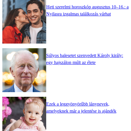
Heti szerelmi horoszkóp augusztus 10–16.: a
Nyilasra izgalmas találkozás várhat
Súlyos balesetet szenvedett Károly király:
egy hajszálon múlt az élete
Ezek a leggyönyörűbb lánynevek,
amelyeknek már a jelentése is ajándék