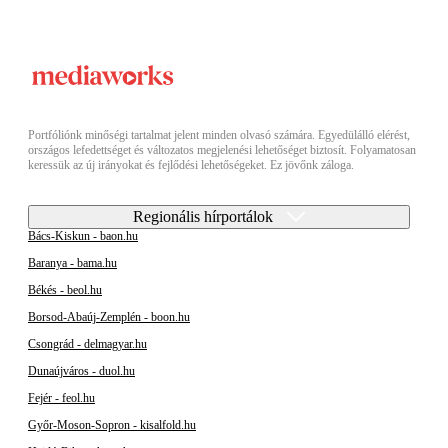
Portfóliónk minőségi tartalmat jelent minden olvasó számára. Egyedülálló elérést,
országos lefedettséget és változatos megjelenési lehetőséget biztosít. Folyamatosan
keressük az új irányokat és fejlődési lehetőségeket. Ez jövőnk záloga.
Regionális hírportálok
Bács-Kiskun - baon.hu
Baranya - bama.hu
Békés - beol.hu
Borsod-Abaúj-Zemplén - boon.hu
Csongrád - delmagyar.hu
Dunaújváros - duol.hu
Fejér - feol.hu
Győr-Moson-Sopron - kisalfold.hu