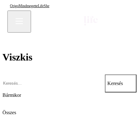
Origo
Mindmegette
Life
She
Viszkis
Keresés
Bármikor
Összes