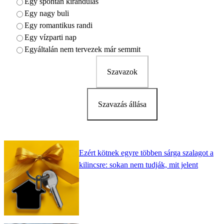
Egy spontán kirándulás
Egy nagy buli
Egy romantikus randi
Egy vízparti nap
Egyáltalán nem tervezek már semmit
Szavazok
Szavazás állása
Ezért kötnek egyre többen sárga szalagot a
kilincsre: sokan nem tudják, mit jelent