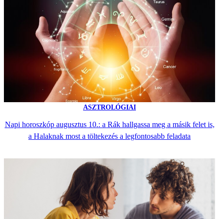
ASZTROLÓGIAI
Napi horoszkóp augusztus 10.: a Rák hallgassa meg a másik felet is,
a Halaknak most a töltekezés a legfontosabb feladata