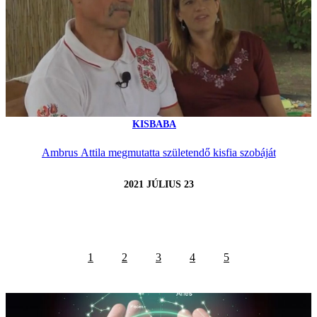
KISBABA
Ambrus Attila megmutatta születendő kisfia szobáját
2021 JÚLIUS 23
1
2
3
4
5