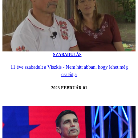
SZABADULÁS
11 éve szabadult a Viszkis - Nem hitt abban, hogy lehet még
családja
2023 FEBRUÁR 01