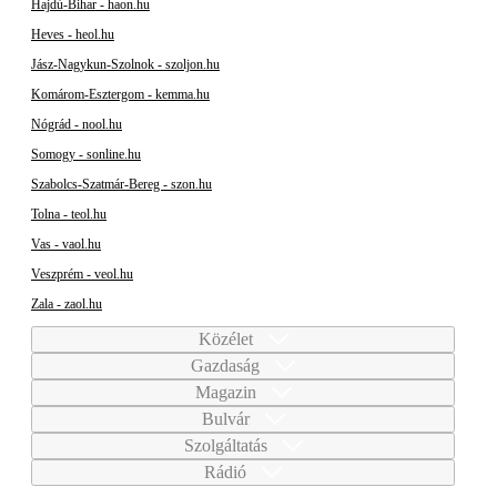
Hajdú-Bihar - haon.hu
Heves - heol.hu
Jász-Nagykun-Szolnok - szoljon.hu
Komárom-Esztergom - kemma.hu
Nógrád - nool.hu
Somogy - sonline.hu
Szabolcs-Szatmár-Bereg - szon.hu
Tolna - teol.hu
Vas - vaol.hu
Veszprém - veol.hu
Zala - zaol.hu
Közélet
Gazdaság
Magazin
Bulvár
Szolgáltatás
Rádió