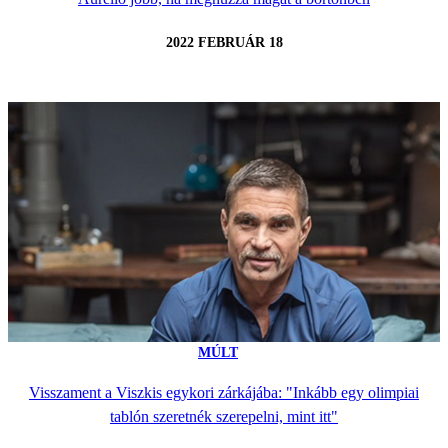
2022 FEBRUÁR 18
MÚLT
Visszament a Viszkis egykori zárkájába: "Inkább egy olimpiai
tablón szeretnék szerepelni, mint itt"