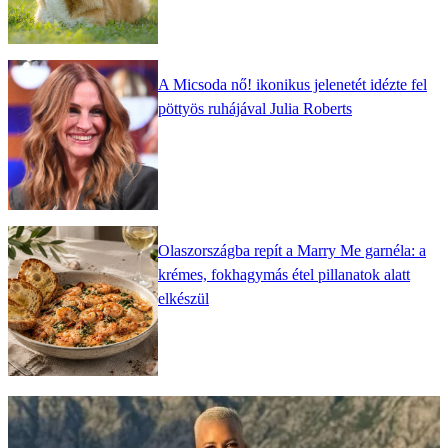
A Micsoda nő! ikonikus jelenetét idézte fel
pöttyös ruhájával Julia Roberts
Olaszországba repít a Marry Me garnéla: a
krémes, fokhagymás étel pillanatok alatt
elkészül