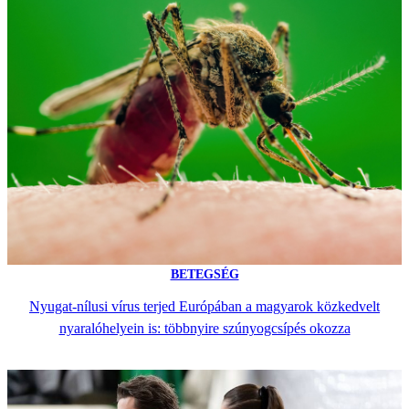
BETEGSÉG
Nyugat-nílusi vírus terjed Európában a magyarok közkedvelt
nyaralóhelyein is: többnyire szúnyogcsípés okozza