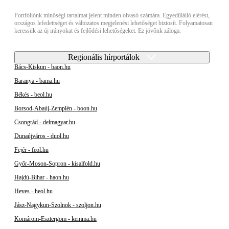
Portfóliónk minőségi tartalmat jelent minden olvasó számára. Egyedülálló elérést,
országos lefedettséget és változatos megjelenési lehetőséget biztosít. Folyamatosan
keressük az új irányokat és fejlődési lehetőségeket. Ez jövőnk záloga.
Regionális hírportálok
Bács-Kiskun - baon.hu
Baranya - bama.hu
Békés - beol.hu
Borsod-Abaúj-Zemplén - boon.hu
Csongrád - delmagyar.hu
Dunaújváros - duol.hu
Fejér - feol.hu
Győr-Moson-Sopron - kisalfold.hu
Hajdú-Bihar - haon.hu
Heves - heol.hu
Jász-Nagykun-Szolnok - szoljon.hu
Komárom-Esztergom - kemma.hu