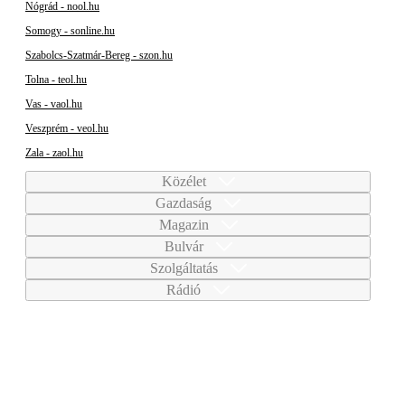
Nógrád - nool.hu
Somogy - sonline.hu
Szabolcs-Szatmár-Bereg - szon.hu
Tolna - teol.hu
Vas - vaol.hu
Veszprém - veol.hu
Zala - zaol.hu
Közélet
Gazdaság
Magazin
Bulvár
Szolgáltatás
Rádió