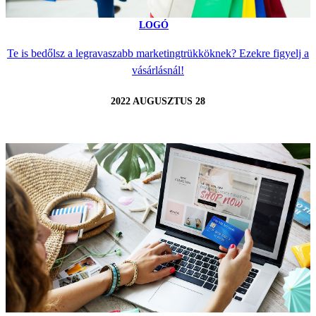
LOGÓ
Te is bedőlsz a legravaszabb marketingtrükköknek? Ezekre figyelj a
vásárlásnál!
2022 AUGUSZTUS 28