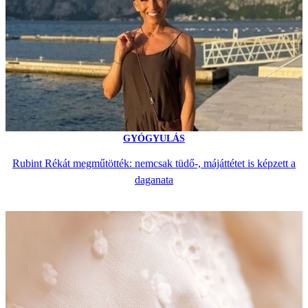
GYÓGYULÁS
Rubint Rékát megműtötték: nemcsak tüdő-, májáttétet is képzett a
daganata