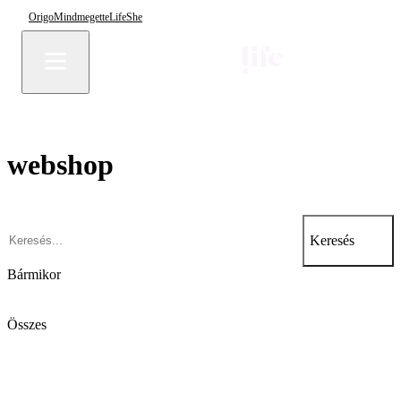
Origo
Mindmegette
Life
She
webshop
Keresés
Bármikor
Összes