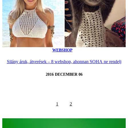
WEBSHOP
Silány áruk, átverések – 8 webshop, ahonnan SOHA ne rendelj
2016 DECEMBER 06
1
2