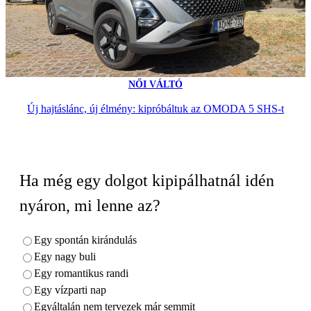
NŐI VÁLTÓ
Új hajtáslánc, új élmény: kipróbáltuk az OMODA 5 SHS-t
Ha még egy dolgot kipipálhatnál idén
nyáron, mi lenne az?
Egy spontán kirándulás
Egy nagy buli
Egy romantikus randi
Egy vízparti nap
Egyáltalán nem tervezek már semmit