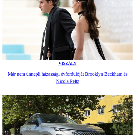
VISZÁLY
Már nem ünnepli házassági évfordulóját Brooklyn Beckham és
Nicola Peltz