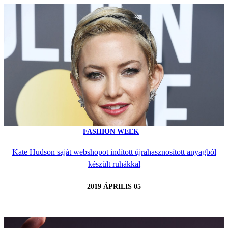
FASHION WEEK
Kate Hudson saját webshopot indított újrahasznosított anyagból
készült ruhákkal
2019 ÁPRILIS 05