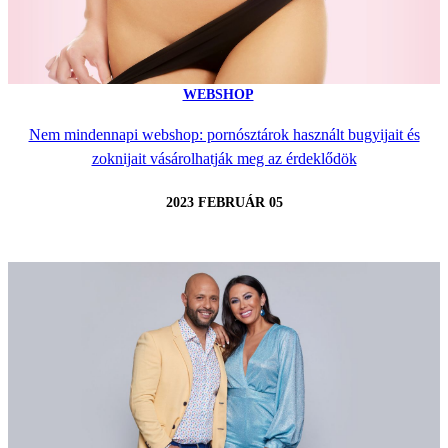
WEBSHOP
Nem mindennapi webshop: pornósztárok használt bugyijait és
zoknijait vásárolhatják meg az érdeklődök
2023 FEBRUÁR 05