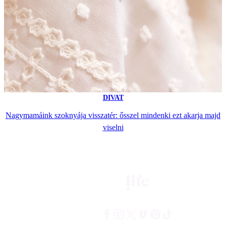
DIVAT
Nagymamáink szoknyája visszatér: ősszel mindenki ezt akarja majd
viselni