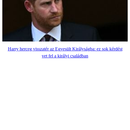
Harry herceg visszatér az Egyesült Királyságba: ez sok kérdést
vet fel a királyi családban