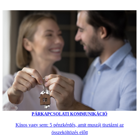
PÁRKAPCSOLATI KOMMUNIKÁCIÓ
Kínos vagy sem: 5 pénzkérdés, amit muszáj tisztázni az
összeköltözés előtt