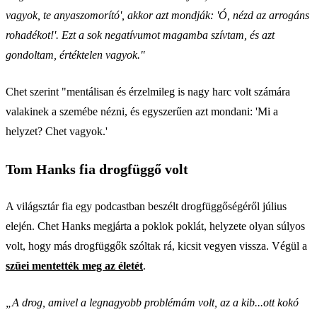
vagyok, te anyaszomorító', akkor azt mondják: 'Ó, nézd az arrogáns
rohadékot!'. Ezt a sok negatívumot magamba szívtam, és azt
gondoltam, értéktelen vagyok."
Chet szerint "mentálisan és érzelmileg is nagy harc volt számára
valakinek a szemébe nézni, és egyszerűen azt mondani: 'Mi a
helyzet? Chet vagyok.'
Tom Hanks fia drogfüggő volt
A világsztár fia egy podcastban beszélt drogfüggőségéről július
elején. Chet Hanks megjárta a poklok poklát, helyzete olyan súlyos
volt, hogy más drogfüggők szóltak rá, kicsit vegyen vissza. Végül a
szüei mentették meg az életét
.
„A drog, amivel a legnagyobb problémám volt, az a kib...ott kokó