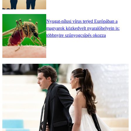
Nyugat-nílusi vírus terjed Európában a
magyarok közkedvelt nyaralóhelyein is:
többnyire szúnyogcsípés okozza