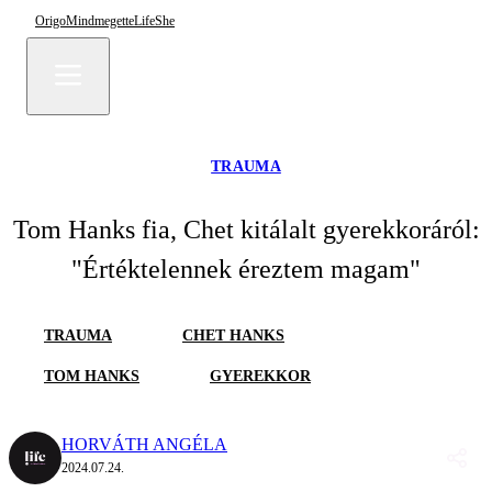
Origo
Mindmegette
Life
She
TRAUMA
Tom Hanks fia, Chet kitálalt gyerekkoráról:
"Értéktelennek éreztem magam"
TRAUMA
CHET HANKS
TOM HANKS
GYEREKKOR
HORVÁTH ANGÉLA
2024.07.24.