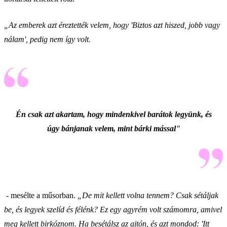
„Az emberek azt éreztették velem, hogy 'Biztos azt hiszed, jobb vagy
nálam', pedig nem így volt.
Én csak azt akartam, hogy mindenkivel barátok legyünk, és
úgy bánjanak velem, mint bárki mással"
- mesélte a műsorban.
„De mit kellett volna tennem? Csak sétáljak
be, és legyek szelíd és félénk? Ez egy agyrém volt számomra, amivel
meg kellett birkóznom. Ha besétálsz az ajtón, és azt mondod: 'Itt