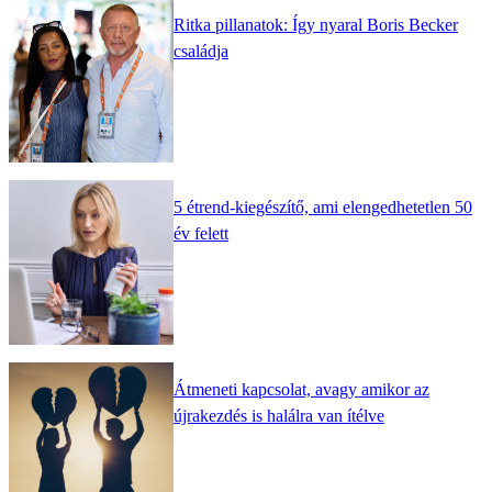
Ritka pillanatok: Így nyaral Boris Becker
családja
5 étrend-kiegészítő, ami elengedhetetlen 50
év felett
Átmeneti kapcsolat, avagy amikor az
újrakezdés is halálra van ítélve