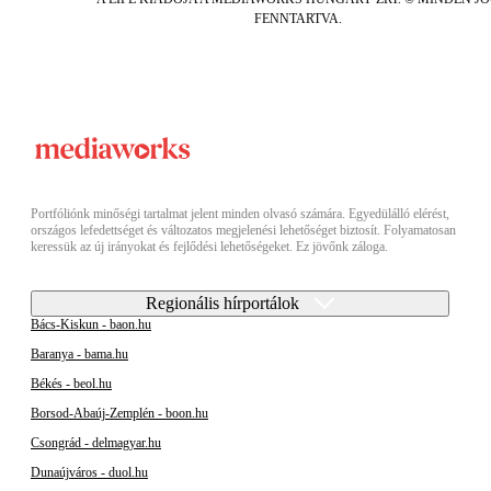
FENNTARTVA.
Portfóliónk minőségi tartalmat jelent minden olvasó számára. Egyedülálló elérést,
országos lefedettséget és változatos megjelenési lehetőséget biztosít. Folyamatosan
keressük az új irányokat és fejlődési lehetőségeket. Ez jövőnk záloga.
Regionális hírportálok
Bács-Kiskun - baon.hu
Baranya - bama.hu
Békés - beol.hu
Borsod-Abaúj-Zemplén - boon.hu
Csongrád - delmagyar.hu
Dunaújváros - duol.hu