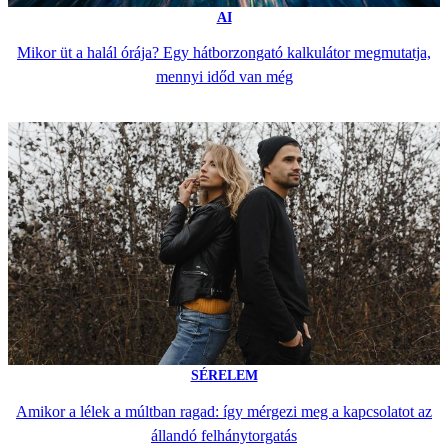
AI
Mikor üt a halál órája? Egy hátborzongató kalkulátor megmutatja,
mennyi időd van még
SÉRELEM
Amikor a lélek a múltban ragad: így mérgezi meg a kapcsolatot az
állandó felhánytorgatás