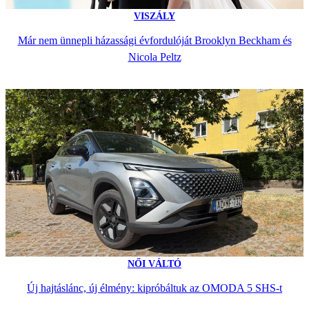
VISZÁLY
Már nem ünnepli házassági évfordulóját Brooklyn Beckham és
Nicola Peltz
NŐI VÁLTÓ
Új hajtáslánc, új élmény: kipróbáltuk az OMODA 5 SHS-t