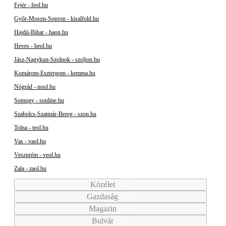
Fejér - feol.hu
Győr-Moson-Sopron - kisalfold.hu
Hajdú-Bihar - haon.hu
Heves - heol.hu
Jász-Nagykun-Szolnok - szoljon.hu
Komárom-Esztergom - kemma.hu
Nógrád - nool.hu
Somogy - sonline.hu
Szabolcs-Szatmár-Bereg - szon.hu
Tolna - teol.hu
Vas - vaol.hu
Veszprém - veol.hu
Zala - zaol.hu
Közélet
Gazdaság
Magazin
Bulvár