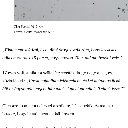
Chet Hanks 2017-ben
Forrás: Getty Images via AFP
„Elmentem kokózni, és a többi drogos szólt rám, hogy lassítsak,
adjak a szernek 15 percet, hogy hasson. Nem tudtam betelni vele."
17 éves volt, amikor a szülei észrevették, hogy nagy a baj, és
közbeléptek:
„Egyik hajnalban felébredtem, és két hatalmas fickó
állt az ágyamnál, engem bámultak. Annyit mondtak. 'Velünk jössz!'"
Chet azonban nem neheztel a szüleire, hálás nekik, és ma már
büszke, hogy le tudta tenni a kábítószert.