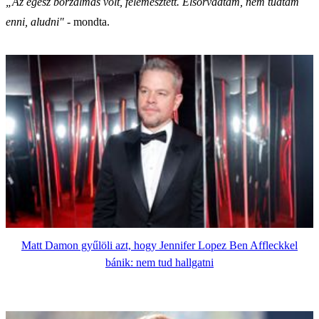
„Az egész borzalmas volt, felemésztett. Elsorvadtam, nem tudtam
enni, aludni"
- mondta.
Matt Damon gyűlöli azt, hogy Jennifer Lopez Ben Affleckkel
bánik: nem tud hallgatni