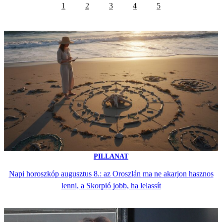
1
2
3
4
5
PILLANAT
Napi horoszkóp augusztus 8.: az Oroszlán ma ne akarjon hasznos
lenni, a Skorpió jobb, ha lelassít