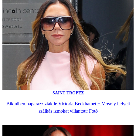
SAINT TROPEZ
Bikiniben paparazzizták le Victoria Beckhamet − Mosoly helyett
szálkás izmokat villantott: Fotó