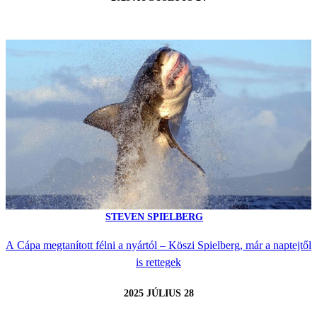
STEVEN SPIELBERG
A Cápa megtanított félni a nyártól – Köszi Spielberg, már a naptejtől
is rettegek
2025 JÚLIUS 28