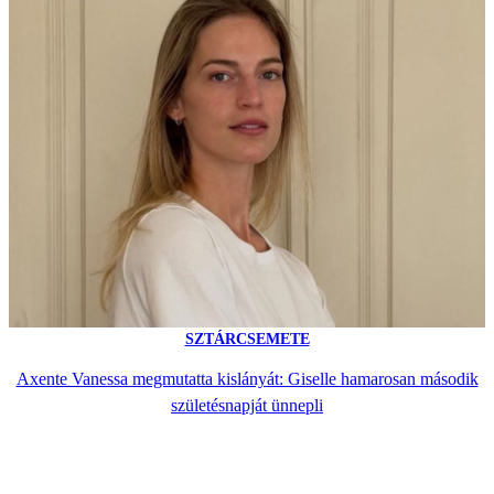
SZTÁRCSEMETE
Axente Vanessa megmutatta kislányát: Giselle hamarosan második
születésnapját ünnepli