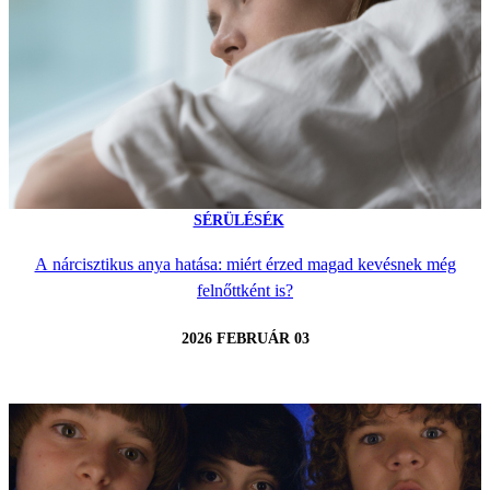
SÉRÜLÉSÉK
A nárcisztikus anya hatása: miért érzed magad kevésnek még
felnőttként is?
2026 FEBRUÁR 03