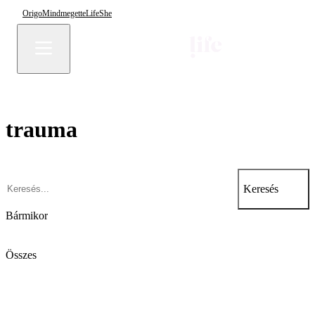
Origo
Mindmegette
Life
She
trauma
Keresés
Bármikor
Összes