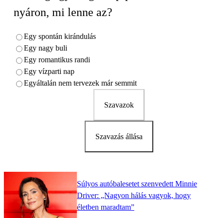
nyáron, mi lenne az?
Egy spontán kirándulás
Egy nagy buli
Egy romantikus randi
Egy vízparti nap
Egyáltalán nem tervezek már semmit
Szavazok
Szavazás állása
Súlyos autóbalesetet szenvedett Minnie
Driver: „Nagyon hálás vagyok, hogy
életben maradtam”