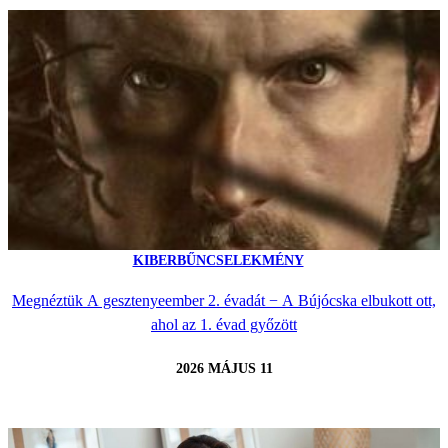
KIBERBŰNCSELEKMÉNY
Megnéztük A gesztenyeember 2. évadát − A Bújócska elbukott ott,
ahol az 1. évad győzött
2026 MÁJUS 11