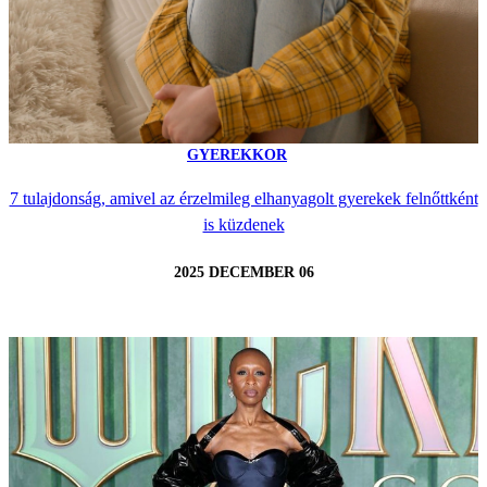
GYEREKKOR
7 tulajdonság, amivel az érzelmileg elhanyagolt gyerekek felnőttként
is küzdenek
2025 DECEMBER 06