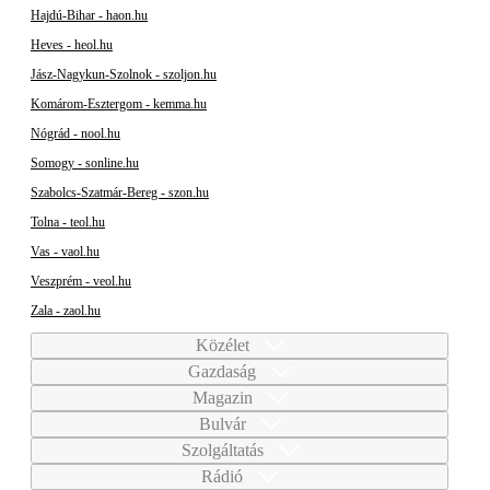
Hajdú-Bihar - haon.hu
Heves - heol.hu
Jász-Nagykun-Szolnok - szoljon.hu
Komárom-Esztergom - kemma.hu
Nógrád - nool.hu
Somogy - sonline.hu
Szabolcs-Szatmár-Bereg - szon.hu
Tolna - teol.hu
Vas - vaol.hu
Veszprém - veol.hu
Zala - zaol.hu
Közélet
Gazdaság
Magazin
Bulvár
Szolgáltatás
Rádió