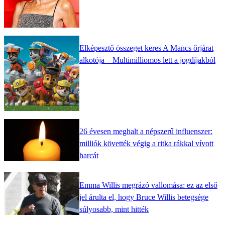
Elképesztő összeget keres A Mancs őrjárat
alkotója – Multimilliomos lett a jogdíjakból
26 évesen meghalt a népszerű influenszer:
milliók követték végig a ritka rákkal vívott
harcát
Emma Willis megrázó vallomása: ez az első
jel árulta el, hogy Bruce Willis betegsége
súlyosabb, mint hitték