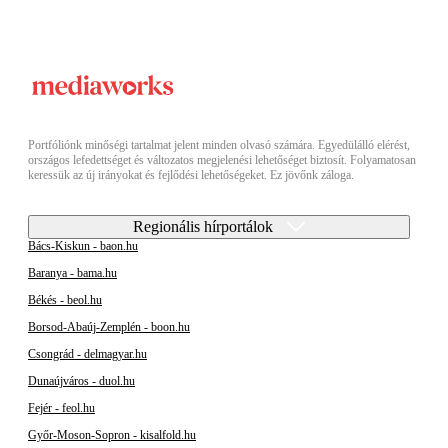
Portfóliónk minőségi tartalmat jelent minden olvasó számára. Egyedülálló elérést,
országos lefedettséget és változatos megjelenési lehetőséget biztosít. Folyamatosan
keressük az új irányokat és fejlődési lehetőségeket. Ez jövőnk záloga.
Regionális hírportálok
Bács-Kiskun - baon.hu
Baranya - bama.hu
Békés - beol.hu
Borsod-Abaúj-Zemplén - boon.hu
Csongrád - delmagyar.hu
Dunaújváros - duol.hu
Fejér - feol.hu
Győr-Moson-Sopron - kisalfold.hu