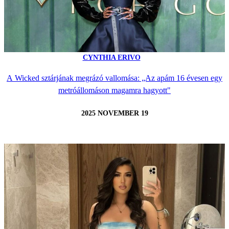
CYNTHIA ERIVO
A Wicked sztárjának megrázó vallomása: „Az apám 16 évesen egy
metróállomáson magamra hagyott"
2025 NOVEMBER 19