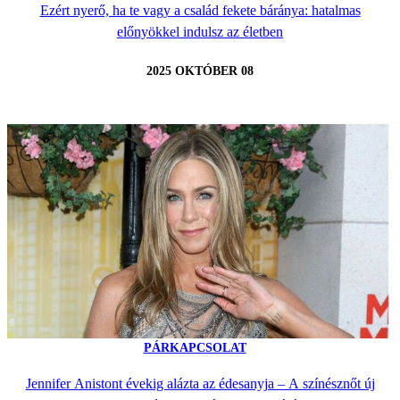
Ezért nyerő, ha te vagy a család fekete báránya: hatalmas
előnyökkel indulsz az életben
2025 OKTÓBER 08
PÁRKAPCSOLAT
Jennifer Anistont évekig alázta az édesanyja – A színésznőt új