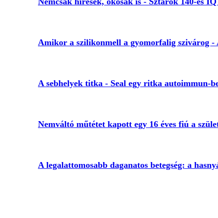
Nemcsak híresek, okosak is - Sztárok 140-es IQ 
Amikor a szilikonmell a gyomorfalig szivárog -
A sebhelyek titka - Seal egy ritka autoimmun-b
Nemváltó műtétet kapott egy 16 éves fiú a szül
A legalattomosabb daganatos betegség: a hasny