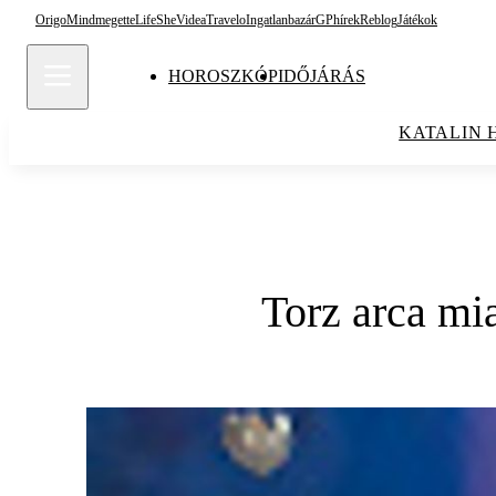
Origo
Mindmegette
Life
She
Videa
Travelo
Ingatlanbazár
GPhírek
Reblog
Játékok
HOROSZKÓP
IDŐJÁRÁS
KATALIN 
Torz arca mia