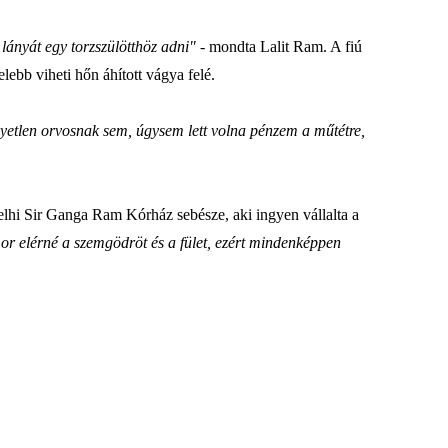
lányát egy torzszülötthöz adni"
- mondta Lalit Ram. A fiú
lebb viheti hőn áhított vágya felé.
tlen orvosnak sem, úgysem lett volna pénzem a műtétre,
lhi Sir Ganga Ram Kórház sebésze, aki ingyen vállalta a
mor elérné a szemgödröt és a fület, ezért mindenképpen