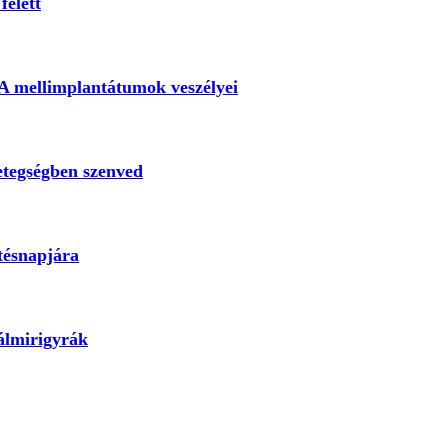
felett
 A mellimplantátumok veszélyei
etegségben szenved
etésnapjára
álmirigyrák