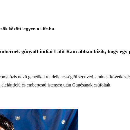
lsők között legyen a Life.hu
embernek gúnyolt indiai Lalit Ram abban bízik, hogy egy pl
romatózis nevű genetikai rendellenességtől szenved, aminek következtéb
 elefántfejű és embertestű istenség után Ganésának csúfolták.