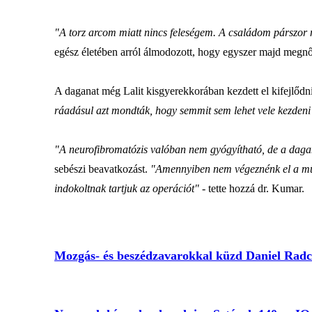
"A torz arcom miatt nincs feleségem. A családom párszor 
egész életében arról álmodozott, hogy egyszer majd megnősü
A daganat még Lalit kisgyerekkorában kezdett el kifejlődn
ráadásul azt mondták, hogy semmit sem lehet vele kezdeni
"A neurofibromatózis valóban nem gyógyítható, de a dagana
sebészi beavatkozást.
"Amennyiben nem végeznénk el a műtét
indokoltnak tartjuk az operációt"
- tette hozzá dr. Kumar.
Mozgás- és beszédzavarokkal küzd Daniel Radcl