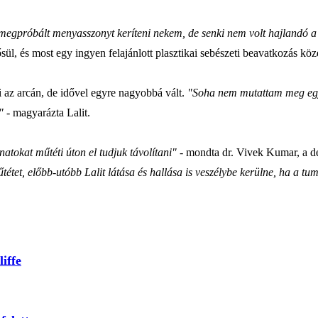
megpróbált menyasszonyt keríteni nekem, de senki nem volt hajlandó a 
l, és most egy ingyen felajánlott plasztikai sebészeti beavatkozás köze
i az arcán, de idővel egyre nagyobbá vált.
"Soha nem mutattam meg egye
"
- magyarázta Lalit.
tokat műtéti úton el tudjuk távolítani"
- mondta dr. Vivek Kumar, a de
et, előbb-utóbb Lalit látása és hallása is veszélybe kerülne, ha a tu
iffe