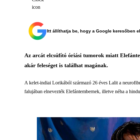
Itt állíthatja be, hogy a Google keresőben e
Az arcát elcsúfító óriási tumorok miatt Elefánt
akár feleséget is találhat magának.
A kelet-indiai Lorikából származó 26 éves Lalit a neurofib
falujában elnevezték Elefántembernek, illetve néha a hindu