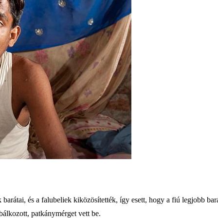
átai, és a falubeliek kiközösítették, így esett, hogy a fiú legjobb barát
bálkozott, patkánymérget vett be.