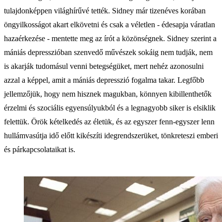
tulajdonképpen világhírűvé tették. Sidney már tizenéves korában
öngyilkosságot akart elkövetni és csak a véletlen - édesapja váratlan
hazaérkezése - mentette meg az írót a közönségnek. Sidney szerint a
mániás depresszióban szenvedő művészek sokáig nem tudják, nem
is akarják tudomásul venni betegségüket, mert nehéz azonosulni
azzal a képpel, amit a mániás depresszió fogalma takar. Legfőbb
jellemzőjük, hogy nem hisznek magukban, könnyen kibillenthetők
érzelmi és szociális egyensúlyukból és a legnagyobb siker is elsiklik
felettük. Örök kételkedés az életük, és az egyszer fenn-egyszer lenn
hullámvasútja idő előtt kikészíti idegrendszerüket, tönkreteszi emberi
és párkapcsolataikat is.