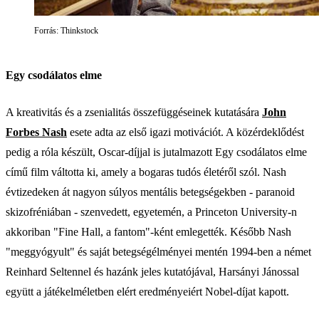
Forrás: Thinkstock
Egy csodálatos elme
A kreativitás és a zsenialitás összefüggéseinek kutatására
John
Forbes Nash
esete adta az első igazi motivációt. A közérdeklődést
pedig a róla készült, Oscar-díjjal is jutalmazott Egy csodálatos elme
című film váltotta ki, amely a bogaras tudós életéről szól. Nash
évtizedeken át nagyon súlyos mentális betegségekben - paranoid
skizofréniában - szenvedett, egyetemén, a Princeton University-n
akkoriban "Fine Hall, a fantom"-ként emlegették. Később Nash
"meggyógyult" és saját betegségélményei mentén 1994-ben a német
Reinhard Seltennel és hazánk jeles kutatójával, Harsányi Jánossal
együtt a játékelméletben elért eredményeiért Nobel-díjat kapott.