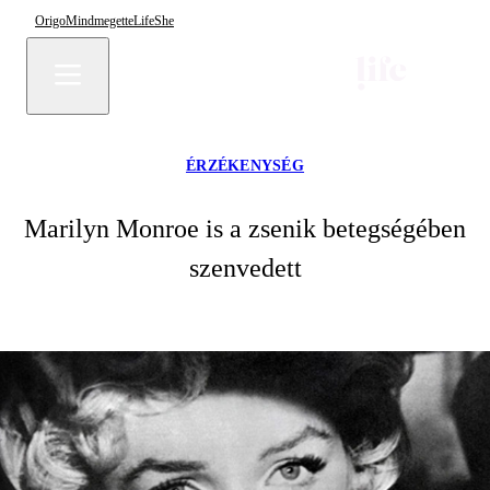
Origo
Mindmegette
Life
She
ÉRZÉKENYSÉG
Marilyn Monroe is a zsenik betegségében
szenvedett