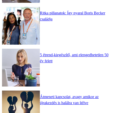
Ritka pillanatok: Így nyaral Boris Becker
családja
5 étrend-kiegészítő, ami elengedhetetlen 50
év felett
Átmeneti kapcsolat, avagy amikor az
újrakezdés is halálra van ítélve