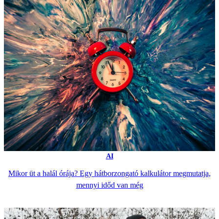
AI
Mikor üt a halál órája? Egy hátborzongató kalkulátor megmutatja,
mennyi időd van még