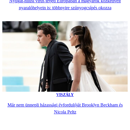
Nyugat-nílusi vírus terjed Európában a magyarok közkedvelt
nyaralóhelyein is: többnyire szúnyogcsípés okozza
VISZÁLY
Már nem ünnepli házassági évfordulóját Brooklyn Beckham és
Nicola Peltz