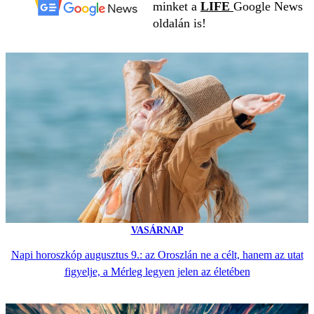
minket a
LIFE
Google News
oldalán is!
VASÁRNAP
Napi horoszkóp augusztus 9.: az Oroszlán ne a célt, hanem az utat
figyelje, a Mérleg legyen jelen az életében