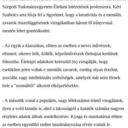
Szegedi Tudományegyetem Élettani Intézetének professzora, Kéri
Szabolcs arra hívja fel a figyelmet, hogy a kreativitás és a mentális
zavarok összefüggéseinek vizsgálatában három fő irányvonal
mentén lehet gondolkodni:
- Az egyik a klasszikus, ebben az esetben a neves művészek,
elismert, sikeres írók, költők, képzőművészek életrajzai kerülnek
fókuszba. Életrajzi adatokon keresztül (is) vizsgálják, hogy
esetükben jelen voltak-e mentális zavarok, esetleg olyan érzelmi,
szociális vagy intellektuális szélsőségek, amelyek már nem férnek
bele a "normálról" alkotott elképzelésekbe.
- A második vonal a populáris, nagy lélekszámot érintő vizsgálatok,
ilyen a svéd kutatás is, ahol a lakosságról a kutatók számára nagyon
részletes adatok állnak rendelkezésre. Kyaga és munkatársai ebben
az esetben egymillió ember tanulmányozása révén vontak le