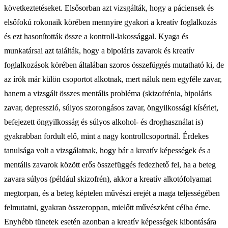
következtetéseket. Elsősorban azt vizsgálták, hogy a páciensek és
elsőfokú rokonaik körében mennyire gyakori a kreatív foglalkozás
és ezt hasonították össze a kontroll-lakossággal. Kyaga és
munkatársai azt találták, hogy a bipoláris zavarok és kreatív
foglalkozások körében általában szoros összefüggés mutatható ki, de
az írók már külön csoportot alkotnak, mert náluk nem egyféle zavar,
hanem a vizsgált összes mentális probléma (skizofrénia, bipoláris
zavar, depresszió, súlyos szorongásos zavar, öngyilkossági kísérlet,
befejezett öngyilkosság és súlyos alkohol- és droghasználat is)
gyakrabban fordult elő, mint a nagy kontrollcsoportnál. Érdekes
tanulsága volt a vizsgálatnak, hogy bár a kreatív képességek és a
mentális zavarok között erős összefüggés fedezhető fel, ha a beteg
zavara súlyos (például skizofrén), akkor a kreatív alkotófolyamat
megtorpan, és a beteg képtelen művészi erejét a maga teljességében
felmutatni, gyakran összeroppan, mielőtt művészként célba érne.
Enyhébb tünetek esetén azonban a kreatív képességek kibontására