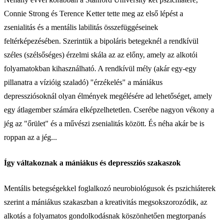
Connie Strong és Terence Ketter tette meg az első lépést a
zsenialitás és a mentális labilitás összefüggéseinek
feltérképezésében. Szerintük a bipoláris betegeknél a rendkívül
széles (szélsőséges) érzelmi skála az az előny, amely az alkotói
folyamatokban kihasználható. A rendkívül mély (akár egy-egy
pillanatra a vízióig szaladó) "érzékelés" a mániákus
depressziósoknál olyan élmények megélésére ad lehetőséget, amely
egy átlagember számára elképzelhetetlen. Cserébe nagyon vékony a
jég az "őrület" és a művészi zsenialitás között. És néha akár be is
roppan az a jég...
Így váltakoznak a mániákus és depressziós szakaszok
Mentális betegségekkel foglalkozó neurobiológusok és pszichiáterek
szerint a mániákus szakaszban a kreativitás megsokszorozódik, az
alkotás a folyamatos gondolkodásnak köszönhetően megtorpanás