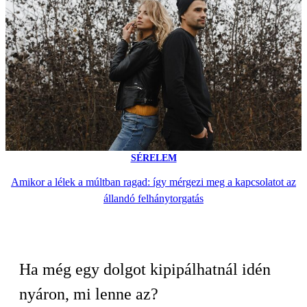
SÉRELEM
Amikor a lélek a múltban ragad: így mérgezi meg a kapcsolatot az
állandó felhánytorgatás
Ha még egy dolgot kipipálhatnál idén
nyáron, mi lenne az?