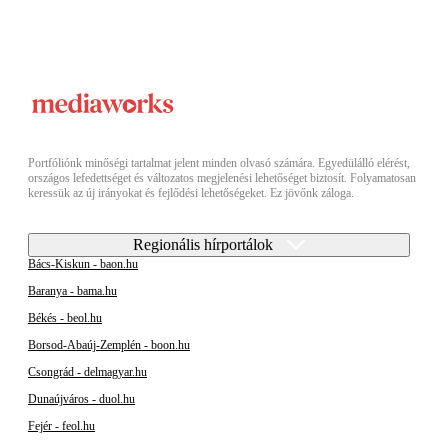
Portfóliónk minőségi tartalmat jelent minden olvasó számára. Egyedülálló elérést,
országos lefedettséget és változatos megjelenési lehetőséget biztosít. Folyamatosan
keressük az új irányokat és fejlődési lehetőségeket. Ez jövőnk záloga.
Regionális hírportálok
Bács-Kiskun - baon.hu
Baranya - bama.hu
Békés - beol.hu
Borsod-Abaúj-Zemplén - boon.hu
Csongrád - delmagyar.hu
Dunaújváros - duol.hu
Fejér - feol.hu