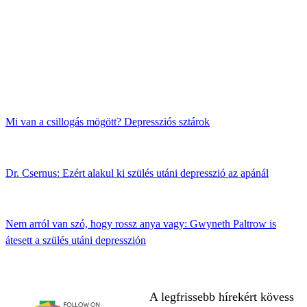
Mi van a csillogás mögött? Depressziós sztárok
Dr. Csernus: Ezért alakul ki szülés utáni depresszió az apánál
Nem arról van szó, hogy rossz anya vagy: Gwyneth Paltrow is
átesett a szülés utáni depresszión
A legfrissebb hírekért kövess