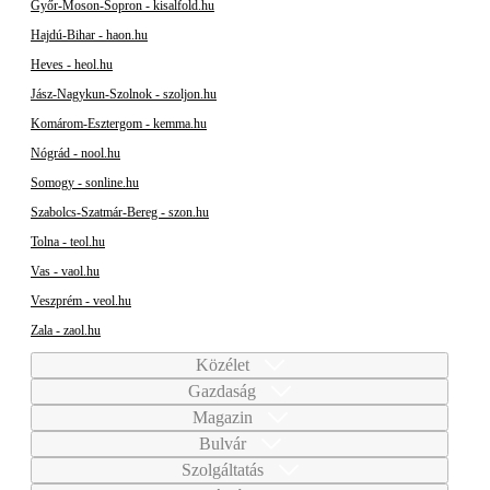
Győr-Moson-Sopron - kisalfold.hu
Hajdú-Bihar - haon.hu
Heves - heol.hu
Jász-Nagykun-Szolnok - szoljon.hu
Komárom-Esztergom - kemma.hu
Nógrád - nool.hu
Somogy - sonline.hu
Szabolcs-Szatmár-Bereg - szon.hu
Tolna - teol.hu
Vas - vaol.hu
Veszprém - veol.hu
Zala - zaol.hu
Közélet
Gazdaság
Magazin
Bulvár
Szolgáltatás