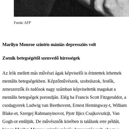
Forrás: AFP
Marilyn Monroe szintén mániás depressziós volt
Zsenik betegségétől szenvedő hírességek
Az írók mellett más művészi ágak képviselői is érintettek lehetnek
mentális betegségekben. Képzőművészek, szobrászok, festők,
zeneszerzők és tudósok nagy számban képviseltetik magukat a
mentális betegségek porondján. Elég ha Francis Scott Fitzgeraldot, a
csodagyerek Ludwig van Beethovent, Ernest Hemingway-t, William
Blake-et, Szergej Rahmanyinovot, Pjotr Iljics Csajkovszkijt, Van
Gogh-ot említjük. De művésznők körében is találunk erre példát,