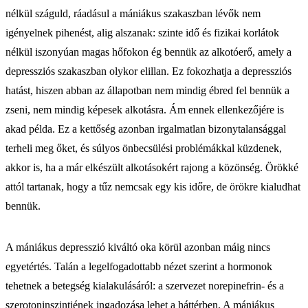
nélkül száguld, ráadásul a mániákus szakaszban lévők nem
igényelnek pihenést, alig alszanak: szinte idő és fizikai korlátok
nélkül iszonyúan magas hőfokon ég bennük az alkotóerő, amely a
depressziós szakaszban olykor elillan. Ez fokozhatja a depressziós
hatást, hiszen abban az állapotban nem mindig ébred fel bennük a
zseni, nem mindig képesek alkotásra. Ám ennek ellenkezőjére is
akad példa. Ez a kettőség azonban irgalmatlan bizonytalansággal
terheli meg őket, és súlyos önbecsülési problémákkal küzdenek,
akkor is, ha a már elkészült alkotásokért rajong a közönség. Örökké
attól tartanak, hogy a tűz nemcsak egy kis időre, de örökre kialudhat
bennük.
A mániákus depresszió kiváltó oka körül azonban máig nincs
egyetértés. Talán a legelfogadottabb nézet szerint a hormonok
tehetnek a betegség kialakulásáról: a szervezet norepinefrin- és a
szerotoninszintjének ingadozása lehet a háttérben. A mániákus