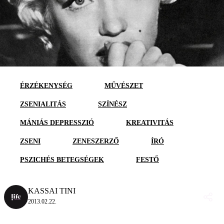
ÉRZÉKENYSÉG
MŰVÉSZET
ZSENIALITÁS
SZÍNÉSZ
MÁNIÁS DEPRESSZIÓ
KREATIVITÁS
ZSENI
ZENESZERZŐ
ÍRÓ
PSZICHÉS BETEGSÉGEK
FESTŐ
KASSAI TINI
2013.02.22.