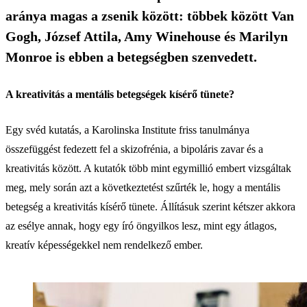
aránya magas a zsenik között: többek között Van
Gogh, József Attila, Amy Winehouse és Marilyn
Monroe is ebben a betegségben szenvedett.
A kreativitás a mentális betegségek kísérő tünete?
Egy svéd kutatás, a Karolinska Institute friss tanulmánya
összefüggést fedezett fel a skizofrénia, a bipoláris zavar és a
kreativitás között. A kutatók több mint egymillió embert vizsgáltak
meg, mely során azt a következtetést szűrték le, hogy a mentális
betegség a kreativitás kísérő tünete. Állításuk szerint kétszer akkora
az esélye annak, hogy egy író öngyilkos lesz, mint egy átlagos,
kreatív képességekkel nem rendelkező ember.