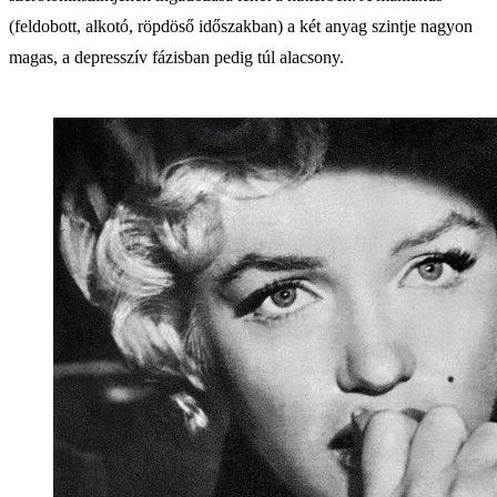
(feldobott, alkotó, röpdöső időszakban) a két anyag szintje nagyon
magas, a depresszív fázisban pedig túl alacsony.