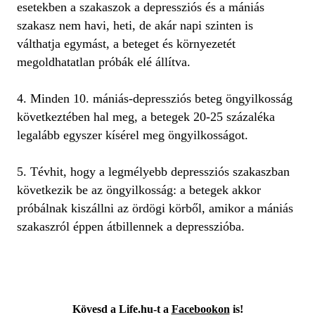
esetekben a szakaszok a depressziós és a mániás
szakasz nem havi, heti, de akár napi szinten is
válthatja egymást, a beteget és környezetét
megoldhatatlan próbák elé állítva.
4. Minden 10. mániás-depressziós beteg öngyilkosság
következtében hal meg, a betegek 20-25 százaléka
legalább egyszer kísérel meg öngyilkosságot.
5. Tévhit, hogy a legmélyebb depressziós szakaszban
következik be az öngyilkosság: a betegek akkor
próbálnak kiszállni az ördögi körből, amikor a mániás
szakaszról éppen átbillennek a depresszióba.
Kövesd a Life.hu-t
a
Facebookon
is!