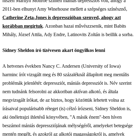
hiszen Marilyn Monroe szintén mániás depressziós volt, ahogy a
2011-ben elhunyt Amy Winehouse mellett a szépséges színésznő,
Catherine Zeta-Jones is depresszióban szenved, ahogy azt
korábban megírtuk
. Azonban hazai művészzsenik, mint Babits
Mihály, József Attila, Ady Endre, Latinovits Zoltán is beillik a sorba.
Sidney Sheldon író tízévesen akart öngyilkos lenni
A hetvenes években Nancy C. Andersen (University of Iowa)
harminc írót vizsgált meg és 80 százaléknál állapított meg mentális
problémák jelenlétét: depressziót, mániás depressziót is. Név szerint
nem tudnánk felsorolni az akkoriban aktívan alkotó, és általa
megvizsgált írókat, de az biztos, hogy közöttük lehetett volna az
írásaival populárisabb réteget (is) célzó írózseni, Sidney Sheldon is,
aki önéletrajzi ihletésű könyvében, "A másik énem"-ben híven
beszámol mániás depressziójának mélységéről, amelyeket betegsége
mentén megélt, és azokról az alkotói magasságokról is, amelyek