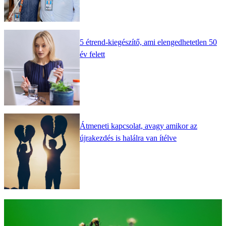
5 étrend-kiegészítő, ami elengedhetetlen 50
év felett
Átmeneti kapcsolat, avagy amikor az
újrakezdés is halálra van ítélve