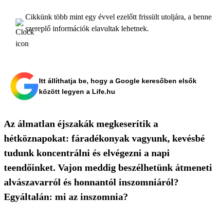
Cikkünk több mint egy évvel ezelőtt frissült utoljára, a benne
szereplő információk elavultak lehetnek.
Itt állíthatja be, hogy a Google keresőben elsők
között legyen a Life.hu
Az álmatlan éjszakák megkeserítik a
hétköznapokat: fáradékonyak vagyunk, kevésbé
tudunk koncentrálni és elvégezni a napi
teendőinket. Vajon meddig beszélhetünk átmeneti
alvászavarról és honnantól inszomniáról?
Egyáltalán: mi az inszomnia?