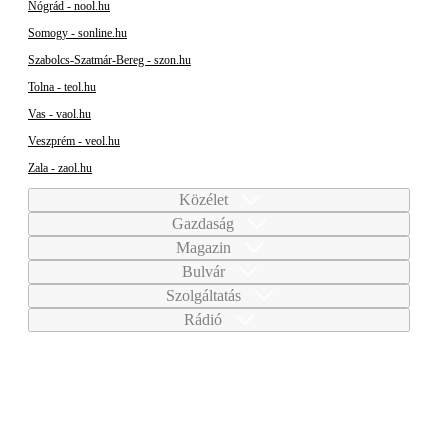
Nógrád - nool.hu
Somogy - sonline.hu
Szabolcs-Szatmár-Bereg - szon.hu
Tolna - teol.hu
Vas - vaol.hu
Veszprém - veol.hu
Zala - zaol.hu
Közélet
Gazdaság
Magazin
Bulvár
Szolgáltatás
Rádió