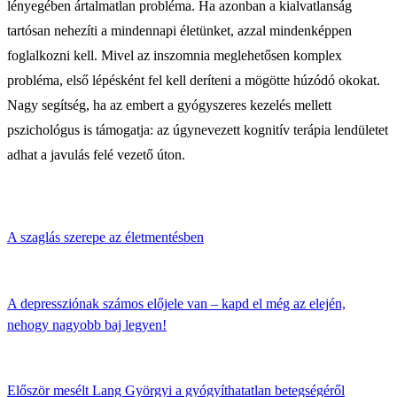
lényegében ártalmatlan probléma. Ha azonban a kialvatlanság
tartósan nehezíti a mindennapi életünket, azzal mindenképpen
foglalkozni kell. Mivel az inszomnia meglehetősen komplex
probléma, első lépésként fel kell deríteni a mögötte húzódó okokat.
Nagy segítség, ha az embert a gyógyszeres kezelés mellett
pszichológus is támogatja: az úgynevezett kognitív terápia lendületet
adhat a javulás felé vezető úton.
A szaglás szerepe az életmentésben
A depressziónak számos előjele van – kapd el még az elején,
nehogy nagyobb baj legyen!
Először mesélt Lang Györgyi a gyógyíthatatlan betegségéről