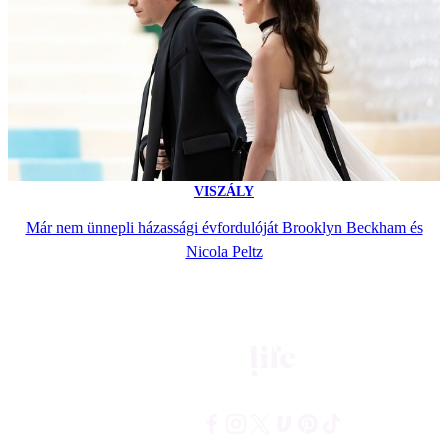
VISZÁLY
Már nem ünnepli házassági évfordulóját Brooklyn Beckham és
Nicola Peltz