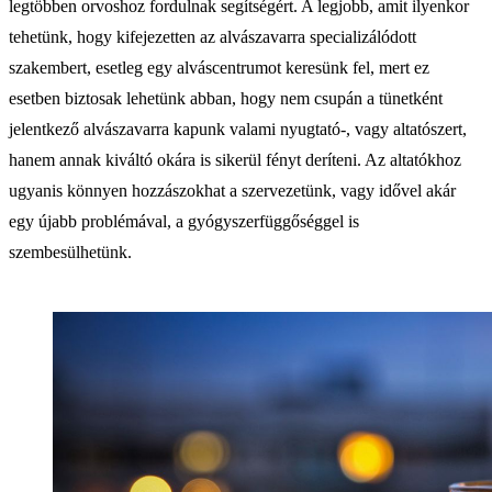
legtöbben orvoshoz fordulnak segítségért. A legjobb, amit ilyenkor
tehetünk, hogy kifejezetten az alvászavarra specializálódott
szakembert, esetleg egy alváscentrumot keresünk fel, mert ez
esetben biztosak lehetünk abban, hogy nem csupán a tünetként
jelentkező alvászavarra kapunk valami nyugtató-, vagy altatószert,
hanem annak kiváltó okára is sikerül fényt deríteni. Az altatókhoz
ugyanis könnyen hozzászokhat a szervezetünk, vagy idővel akár
egy újabb problémával, a gyógyszerfüggőséggel is
szembesülhetünk.