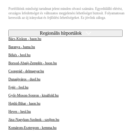
Portfóliónk minőségi tartalmat jelent minden olvasó számára. Egyedülálló elérést,
országos lefedettséget és változatos megjelenési lehetőséget biztosít. Folyamatosan
keressük az új irányokat és fejlődési lehetőségeket. Ez jövőnk záloga.
Regionális hírportálok
Bács-Kiskun - baon.hu
Baranya - bama.hu
Békés - beol.hu
Borsod-Abaúj-Zemplén - boon.hu
Csongrád - delmagyar.hu
Dunaújváros - duol.hu
Fejér - feol.hu
Győr-Moson-Sopron - kisalfold.hu
Hajdú-Bihar - haon.hu
Heves - heol.hu
Jász-Nagykun-Szolnok - szoljon.hu
Komárom-Esztergom - kemma.hu