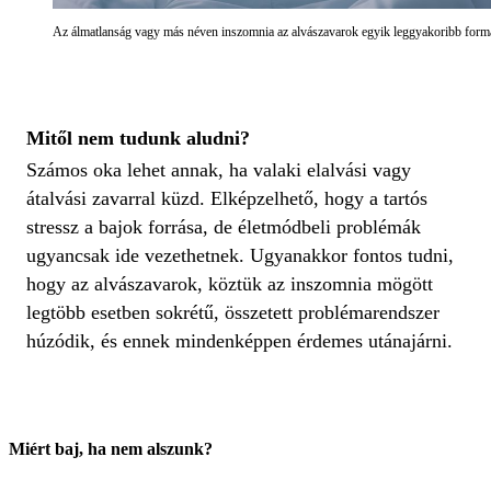
Az álmatlanság vagy más néven inszomnia az alvászavarok egyik leggyakoribb formá
Mitől nem tudunk aludni?
Számos oka lehet annak, ha valaki elalvási vagy
átalvási zavarral küzd. Elképzelhető, hogy a tartós
stressz a bajok forrása, de életmódbeli problémák
ugyancsak ide vezethetnek. Ugyanakkor fontos tudni,
hogy az alvászavarok, köztük az inszomnia mögött
legtöbb esetben sokrétű, összetett problémarendszer
húzódik, és ennek mindenképpen érdemes utánajárni.
Miért baj, ha nem alszunk?