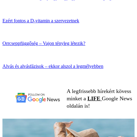
Ezért fontos a D-vitamin a szervezetnek
Orrcseppfüggőség – Vajon tényleg létezik?
Alvás és alvásfázisok – ekkor alszol a legmélyebben
A legfrissebb hírekért kövess
minket a
LIFE
Google News
oldalán is!