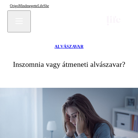
Origo
Mindmegette
Life
She
ALVÁSZAVAR
Inszomnia vagy átmeneti alvászavar?