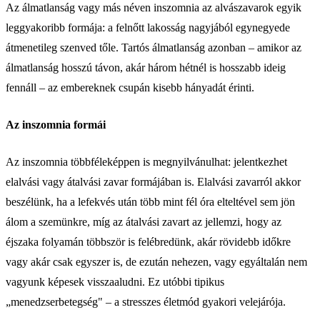
Az álmatlanság vagy más néven inszomnia az alvászavarok egyik
leggyakoribb formája: a felnőtt lakosság nagyjából egynegyede
átmenetileg szenved tőle. Tartós álmatlanság azonban – amikor az
álmatlanság hosszú távon, akár három hétnél is hosszabb ideig
fennáll – az embereknek csupán kisebb hányadát érinti.
Az inszomnia formái
Az inszomnia többféleképpen is megnyilvánulhat: jelentkezhet
elalvási vagy átalvási zavar formájában is. Elalvási zavarról akkor
beszélünk, ha a lefekvés után több mint fél óra elteltével sem jön
álom a szemünkre, míg az átalvási zavart az jellemzi, hogy az
éjszaka folyamán többször is felébredünk, akár rövidebb időkre
vagy akár csak egyszer is, de ezután nehezen, vagy egyáltalán nem
vagyunk képesek visszaaludni. Ez utóbbi tipikus
„menedzserbetegség" – a stresszes életmód gyakori velejárója.