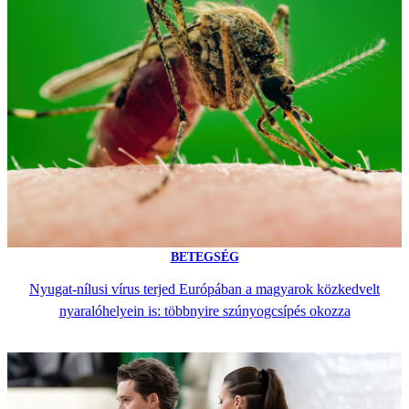
BETEGSÉG
Nyugat-nílusi vírus terjed Európában a magyarok közkedvelt
nyaralóhelyein is: többnyire szúnyogcsípés okozza