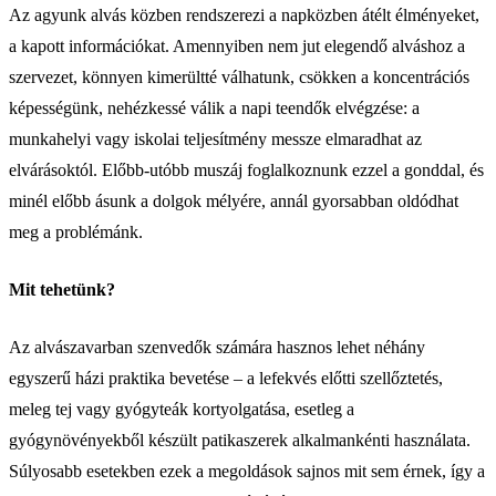
Az agyunk alvás közben rendszerezi a napközben átélt élményeket,
a kapott információkat. Amennyiben nem jut elegendő alváshoz a
szervezet, könnyen kimerültté válhatunk, csökken a koncentrációs
képességünk, nehézkessé válik a napi teendők elvégzése: a
munkahelyi vagy iskolai teljesítmény messze elmaradhat az
elvárásoktól. Előbb-utóbb muszáj foglalkoznunk ezzel a gonddal, és
minél előbb ásunk a dolgok mélyére, annál gyorsabban oldódhat
meg a problémánk.
Mit tehetünk?
Az alvászavarban szenvedők számára hasznos lehet néhány
egyszerű házi praktika bevetése – a lefekvés előtti szellőztetés,
meleg tej vagy gyógyteák kortyolgatása, esetleg a
gyógynövényekből készült patikaszerek alkalmankénti használata.
Súlyosabb esetekben ezek a megoldások sajnos mit sem érnek, így a