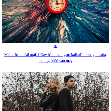
AI
Mikor üt a halál órája? Egy hátborzongató kalkulátor megmutatja,
mennyi időd van még