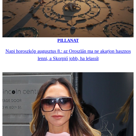
PILLANAT
Napi horoszkóp augusztus 8.: az Oroszlán ma ne akarjon hasznos
lenni, a Skorpió jobb, ha lelassít