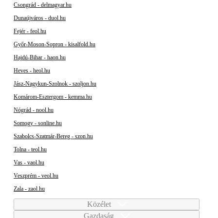
Csongrád - delmagyar.hu
Dunaújváros - duol.hu
Fejér - feol.hu
Győr-Moson-Sopron - kisalfold.hu
Hajdú-Bihar - haon.hu
Heves - heol.hu
Jász-Nagykun-Szolnok - szoljon.hu
Komárom-Esztergom - kemma.hu
Nógrád - nool.hu
Somogy - sonline.hu
Szabolcs-Szatmár-Bereg - szon.hu
Tolna - teol.hu
Vas - vaol.hu
Veszprém - veol.hu
Zala - zaol.hu
Közélet
Gazdaság