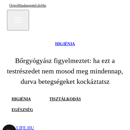
Origo
Mindmegette
Life
She
HIGIÉNIA
Bőrgyógyász figyelmeztet: ha ezt a
testrészedet nem mosod meg mindennap,
durva betegségeket kockáztatsz
HIGIÉNIA
TISZTÁLKODÁS
EGÉSZSÉG
LIFE.HU