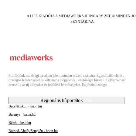
A LIFE KIADÓJA A MEDIAWORKS HUNGARY ZRT. © MINDEN J
FENNTARTVA.
Portfóliónk minőségi tartalmat jelent minden olvasó számára. Egyedülálló elérést,
országos lefedettséget és változatos megjelenési lehetőséget biztosít. Folyamatosan
keressük az új irányokat és fejlődési lehetőségeket. Ez jövőnk záloga.
Regionális hírportálok
Bács-Kiskun - baon.hu
Baranya - bama.hu
Békés - beol.hu
Borsod-Abaúj-Zemplén - boon.hu