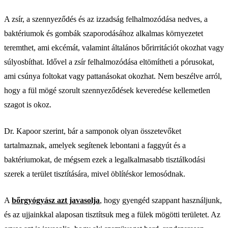
A zsír, a szennyeződés és az izzadság felhalmozódása nedves, a
baktériumok és gombák szaporodásához alkalmas környezetet
teremthet, ami ekcémát, valamint általános bőrirritációt okozhat vagy
súlyosbíthat. Idővel a zsír felhalmozódása eltömítheti a pórusokat,
ami csúnya foltokat vagy pattanásokat okozhat. Nem beszélve arról,
hogy a fül mögé szorult szennyeződések keveredése kellemetlen
szagot is okoz.
Dr. Kapoor szerint, bár a samponok olyan összetevőket
tartalmaznak, amelyek segítenek lebontani a faggyút és a
baktériumokat, de mégsem ezek a legalkalmasabb tisztálkodási
szerek a terület tisztítására, mivel öblítéskor lemosódnak.
A
bőrgyógyász azt javasolja
, hogy gyengéd szappant használjunk,
és az ujjainkkal alaposan tisztítsuk meg a fülek mögötti területet. Az