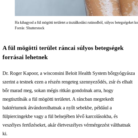
Ha kihagyod a fül mögötti területet a tisztálkodási rutinodból, súlyos betegségeket k
Forrás: Shutterstock
A fül mögötti terület ráncai súlyos betegségek
forrásai lehetnek
Dr. Roger Kapoor, a wisconsini Beloit Health System bőrgyógyásza
szerint a testnek ezen a részén rengeteg szennyeződés, zsír és elhalt
bőr marad meg, sokan mégis ritkán gondolnak arra, hogy
megtisztítsák a fül mögötti területet. A ráncban megrekedt
baktériumok átvándorolhatnak a nyílt sebekbe, például a
fülpiercingekbe vagy a fül belsejében lévő karcolásokba, és
veszélyes fertőzéseket, akár életveszélyes vérmérgezést válthatnak
ki.