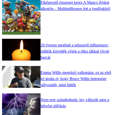
Elképesztő összeget keres A Mancs őrjárat
alkotója – Multimilliomos lett a jogdíjakból
26 évesen meghalt a népszerű influenszer:
milliók követték végig a ritka rákkal vívott
harcát
Emma Willis megrázó vallomása: ez az első
jel árulta el, hogy Bruce Willis betegsége
súlyosabb, mint hitték
Nem erre számítottunk: így változik meg a
hétvégi időjárás