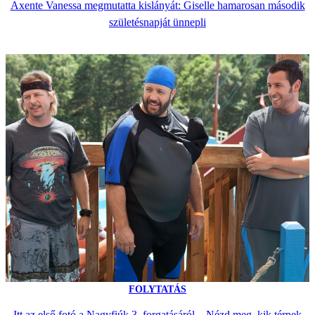
Axente Vanessa megmutatta kislányát: Giselle hamarosan második
születésnapját ünnepli
FOLYTATÁS
Itt az első fotó a Nagyfiúk 3. forgatásáról – Nézd meg, kik térnek