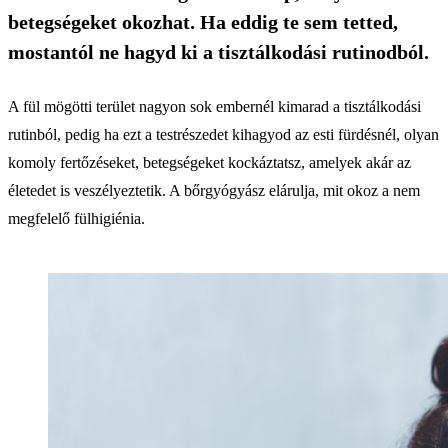
betegségeket okozhat. Ha eddig te sem tetted,
mostantól ne hagyd ki a tisztálkodási rutinodból.
A fül mögötti terület nagyon sok embernél kimarad a tisztálkodási
rutinból, pedig ha ezt a testrészedet kihagyod az esti fürdésnél, olyan
komoly fertőzéseket, betegségeket kockáztatsz, amelyek akár az
életedet is veszélyeztetik. A bőrgyógyász elárulja, mit okoz a nem
megfelelő fülhigiénia.