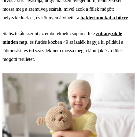
orvos azt is javasolja, hogy aki szemüveget hord, rendszeresen
mossa meg a szemüveg szárait, mivel azok a fülek mögött
helyezkednek el, és könnyen átvihetik a
baktériumokat a bőrre
.
Statisztikák szerint az embereknek csupán a fele
zuhanyzik le
minden nap
, és fürdés közben 49 százalék hagyja ki például a
lábmosást, és 60 százalék nem mossa meg a lábujjak és a fülek
mögötti területet.