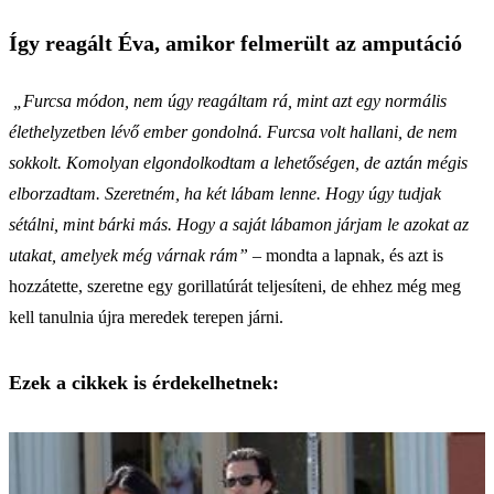
Így reagált Éva, amikor felmerült az amputáció
„Furcsa módon, nem úgy reagáltam rá, mint azt egy normális
élethelyzetben lévő ember gondolná. Furcsa volt hallani, de nem
sokkolt. Komolyan elgondolkodtam a lehetőségen, de aztán mégis
elborzadtam. Szeretném, ha két lábam lenne. Hogy úgy tudjak
sétálni, mint bárki más. Hogy a saját lábamon járjam le azokat az
utakat, amelyek még várnak rám”
– mondta a lapnak, és azt is
hozzátette, szeretne egy gorillatúrát teljesíteni, de ehhez még meg
kell tanulnia újra meredek terepen járni.
Ezek a cikkek is érdekelhetnek: