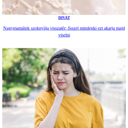
DIVAT
Nagymamáink szoknyája visszatér: ősszel mindenki ezt akarja majd
viselni