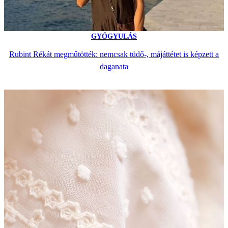
GYÓGYULÁS
Rubint Rékát megműtötték: nemcsak tüdő-, májáttétet is képzett a
daganata