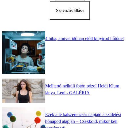
Szavazás állása
4 hiba, amivel időnap előtt kinyírod hűtődet
Melltartó nélküli fotón pózol Heidi Klum
lánya, Leni - GALÉRIA
Ezek a te balszerencsés napjaid a születési
hónapod alapján − Csekkold, mikor kell