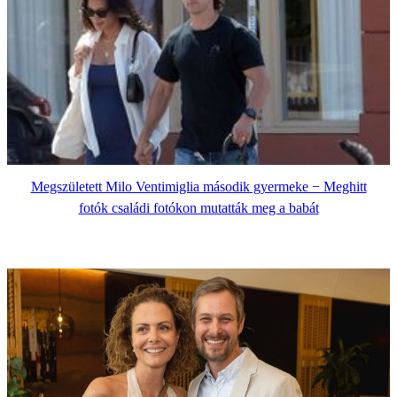
Megszületett Milo Ventimiglia második gyermeke − Meghitt
fotók családi fotókon mutatták meg a babát