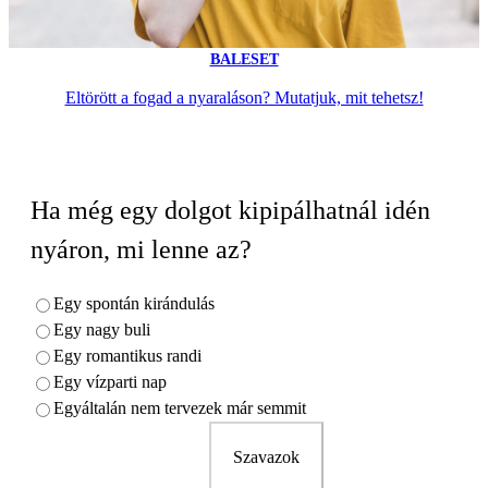
BALESET
Eltörött a fogad a nyaraláson? Mutatjuk, mit tehetsz!
Ha még egy dolgot kipipálhatnál idén
nyáron, mi lenne az?
Egy spontán kirándulás
Egy nagy buli
Egy romantikus randi
Egy vízparti nap
Egyáltalán nem tervezek már semmit
Szavazok