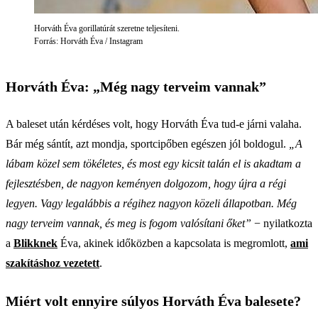
Horváth Éva gorillatúrát szeretne teljesíteni.
Forrás: Horváth Éva / Instagram
Horváth Éva: „Még nagy terveim vannak”
A baleset után kérdéses volt, hogy Horváth Éva tud-e járni valaha.
Bár még sántít, azt mondja, sportcipőben egészen jól boldogul.
„A
lábam közel sem tökéletes, és most egy kicsit talán el is akadtam a
fejlesztésben, de nagyon keményen dolgozom, hogy újra a régi
legyen. Vagy legalábbis a régihez nagyon közeli állapotban. Még
nagy terveim vannak, és meg is fogom valósítani őket”
− nyilatkozta
a
Blikknek
Éva, akinek időközben a kapcsolata is megromlott,
ami
szakításhoz vezetett
.
Miért volt ennyire súlyos Horváth Éva balesete?