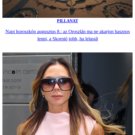
PILLANAT
Napi horoszkóp augusztus 8.: az Oroszlán ma ne akarjon hasznos
lenni, a Skorpió jobb, ha lelassít