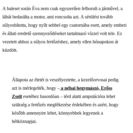
A baleset során Éva nem csak egyszerűen felborult a járművel, a
lábát bedarálta a motor, ami roncsolta azt. A sérülést tovább
súlyosbította, hogy nyílt sebbel egy csatornába esett, amely emberi
és állati eredetű szennyeződéseket tartalmazó vízzel volt tele. Ez
vezetett ahhoz a súlyos fertőzéshez, amely ellen hónapokon át
küzdött.
Állapota az életét is veszélyeztette, a kezelőorvosai pedig
azt is mérlegelték, hogy –
a néhai hegymászó, Erőss
Zsolt
esetéhez hasonlóan – térd alatti amputációra lehet
szükség a fertőzés megfékezése érdekében és azért, hogy
később amennyire lehet, könnyebbek legyenek a
hétköznapjai.