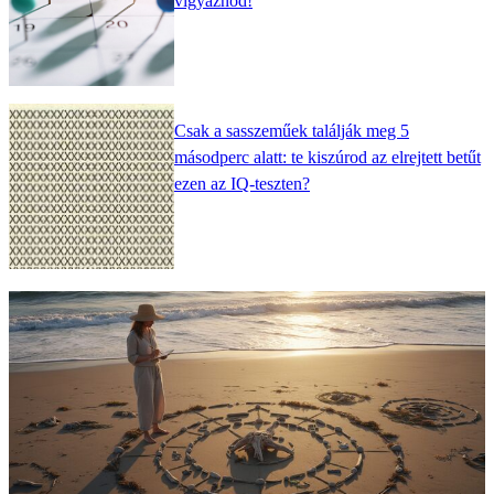
vigyáznod!
Csak a sasszeműek találják meg 5
másodperc alatt: te kiszúrod az elrejtett betűt
ezen az IQ-teszten?