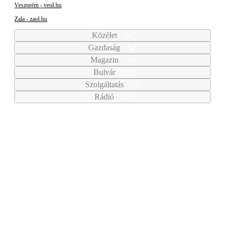
Veszprém - veol.hu
Zala - zaol.hu
Közélet
Gazdaság
Magazin
Bulvár
Szolgáltatás
Rádió