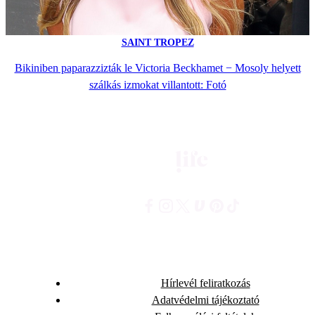
SAINT TROPEZ
Bikiniben paparazzizták le Victoria Beckhamet − Mosoly helyett
szálkás izmokat villantott: Fotó
Hírlevél feliratkozás
Adatvédelmi tájékoztató