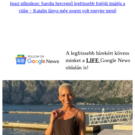
Igazi stílusikon: Sarolta hercegnő legfrissebb fotóját imádja a
világ − Katalin lánya még sosem volt ennyire menő
A legfrissebb hírekért kövess
minket a
LIFE
Google News
oldalán is!