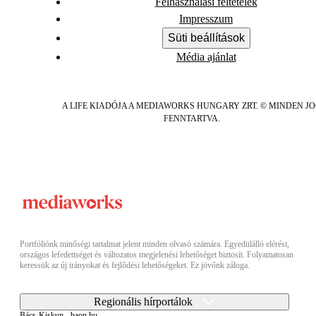
Felhasználási feltételek
Impresszum
Süti beállítások
Média ajánlat
A LIFE KIADÓJA A MEDIAWORKS HUNGARY ZRT. © MINDEN J
FENNTARTVA.
Portfóliónk minőségi tartalmat jelent minden olvasó számára. Egyedülálló elérést,
országos lefedettséget és változatos megjelenési lehetőséget biztosít. Folyamatosan
keressük az új irányokat és fejlődési lehetőségeket. Ez jövőnk záloga.
Regionális hírportálok
Bács-Kiskun - baon.hu