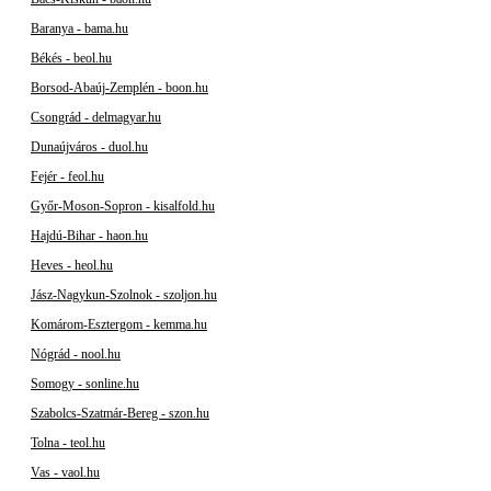
Baranya - bama.hu
Békés - beol.hu
Borsod-Abaúj-Zemplén - boon.hu
Csongrád - delmagyar.hu
Dunaújváros - duol.hu
Fejér - feol.hu
Győr-Moson-Sopron - kisalfold.hu
Hajdú-Bihar - haon.hu
Heves - heol.hu
Jász-Nagykun-Szolnok - szoljon.hu
Komárom-Esztergom - kemma.hu
Nógrád - nool.hu
Somogy - sonline.hu
Szabolcs-Szatmár-Bereg - szon.hu
Tolna - teol.hu
Vas - vaol.hu