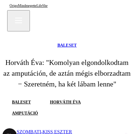
Origo
Mindmegette
Life
She
BALESET
Horváth Éva: "Komolyan elgondolkodtam
az amputáción, de aztán mégis elborzadtam
− Szeretném, ha két lábam lenne"
BALESET
HORVÁTH ÉVA
AMPUTÁCIÓ
SZOMBATI-KISS ESZTER