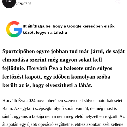
2026.07.07.
Itt állíthatja be, hogy a Google keresőben elsők
között legyen a Life.hu
Sportcipőben egyre jobban tud már járni, de saját
elmondása szerint még nagyon sokat kell
fejlődnie. Horváth Éva a balesete után súlyos
fertőzést kapott, egy időben komolyan szóba
került az is, hogy elveszítheti a lábát.
Horváth Éva 2024 novemberében szenvedett súlyos motorbalesetet
Balin. Az egykori szépségkirálynő során van túl, de még most is
sántít, ugyanis a bokája nem a nem megfelelő helyzetben rögzült. Az
állapotán egy újabb operáció segíthetne, ehhez azonban szét kellene