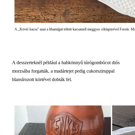
A ,,Kövér kacsa" azaz a libamájjal töltött kacsamell meggyes céklapürével Forrás: M
A desszerteknél például a habkönnyű túrógombócot diós
morzsába forgatták, a madártejet pedig cukorsziruppal
blansírozott körtével dobták fel.