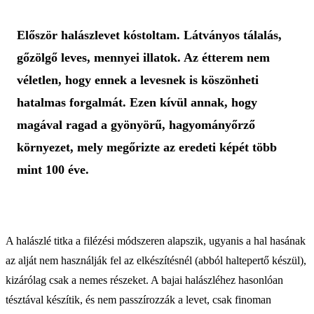
Először halászlevet kóstoltam. Látványos tálalás,
gőzölgő leves, mennyei illatok. Az étterem nem
véletlen, hogy ennek a levesnek is köszönheti
hatalmas forgalmát. Ezen kívül annak, hogy
magával ragad a gyönyörű, hagyományőrző
környezet, mely megőrizte az eredeti képét több
mint 100 éve.
A halászlé titka a filézési módszeren alapszik, ugyanis a hal hasának
az alját nem használják fel az elkészítésnél (abból haltepertő készül),
kizárólag csak a nemes részeket. A bajai halászléhez hasonlóan
tésztával készítik, és nem passzírozzák a levet, csak finoman