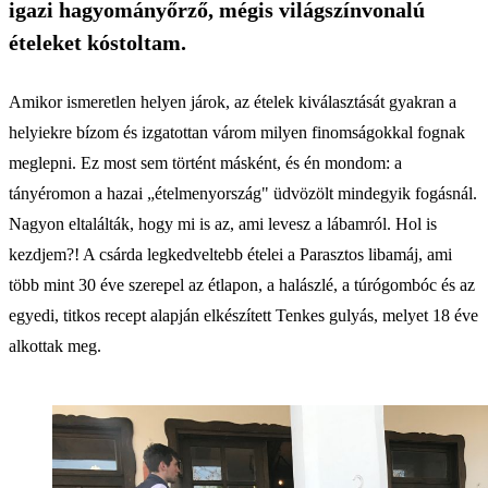
igazi hagyományőrző, mégis világszínvonalú
ételeket kóstoltam.
Amikor ismeretlen helyen járok, az ételek kiválasztását gyakran a
helyiekre bízom és izgatottan várom milyen finomságokkal fognak
meglepni. Ez most sem történt másként, és én mondom: a
tányéromon a hazai „ételmenyország" üdvözölt mindegyik fogásnál.
Nagyon eltalálták, hogy mi is az, ami levesz a lábamról. Hol is
kezdjem?! A csárda legkedveltebb ételei a Parasztos libamáj, ami
több mint 30 éve szerepel az étlapon, a halászlé, a túrógombóc és az
egyedi, titkos recept alapján elkészített Tenkes gulyás, melyet 18 éve
alkottak meg.