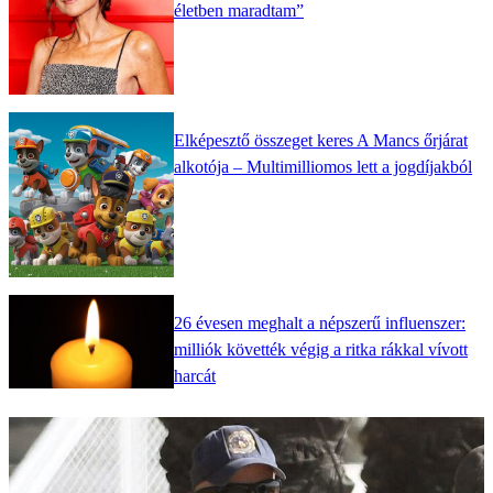
életben maradtam”
Elképesztő összeget keres A Mancs őrjárat
alkotója – Multimilliomos lett a jogdíjakból
26 évesen meghalt a népszerű influenszer:
milliók követték végig a ritka rákkal vívott
harcát