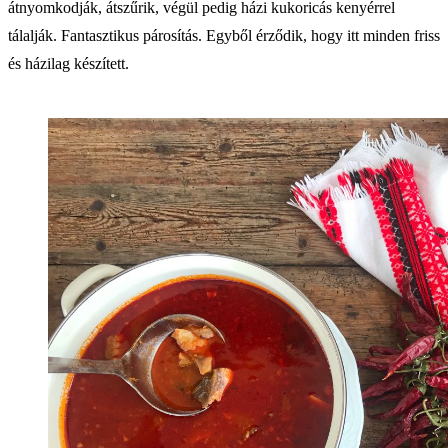
átnyomkodják, átszűrik, végül pedig házi kukoricás kenyérrel
tálalják. Fantasztikus párosítás. Egyből érződik, hogy itt minden friss
és házilag készített.