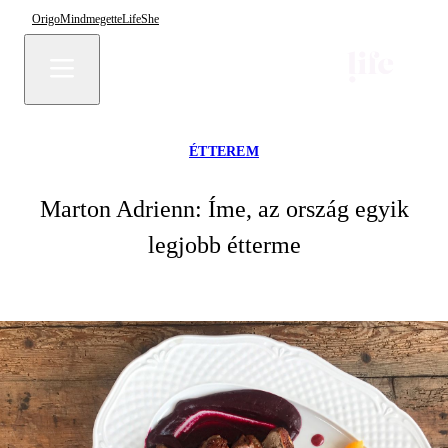
Origo
Mindmegette
Life
She
ÉTTEREM
Marton Adrienn: Íme, az ország egyik
legjobb étterme