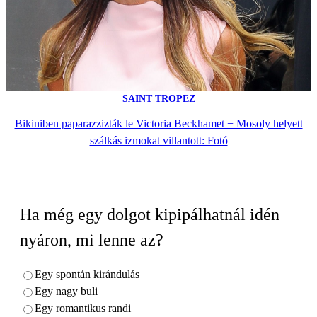
SAINT TROPEZ
Bikiniben paparazzizták le Victoria Beckhamet − Mosoly helyett
szálkás izmokat villantott: Fotó
Ha még egy dolgot kipipálhatnál idén
nyáron, mi lenne az?
Egy spontán kirándulás
Egy nagy buli
Egy romantikus randi