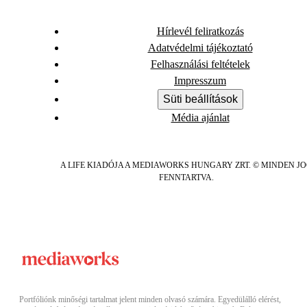
Hírlevél feliratkozás
Adatvédelmi tájékoztató
Felhasználási feltételek
Impresszum
Süti beállítások
Média ajánlat
A LIFE KIADÓJA A MEDIAWORKS HUNGARY ZRT. © MINDEN J
FENNTARTVA.
Portfóliónk minőségi tartalmat jelent minden olvasó számára. Egyedülálló elérést,