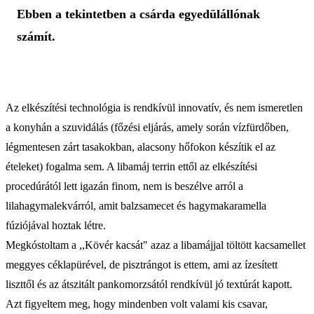
Ebben a tekintetben a csárda egyedülállónak
számít.
Az elkészítési technológia is rendkívül innovatív, és nem ismeretlen
a konyhán a szuvidálás (főzési eljárás, amely során vízfürdőben,
légmentesen zárt tasakokban, alacsony hőfokon készítik el az
ételeket) fogalma sem. A libamáj terrin ettől az elkészítési
procedúrától lett igazán finom, nem is beszélve arról a
lilahagymalekvárról, amit balzsamecet és hagymakaramella
fúziójával hoztak létre.
Megkóstoltam a ,,Kövér kacsát" azaz a libamájjal töltött kacsamellet
meggyes céklapürével, de pisztrángot is ettem, ami az ízesített
liszttől és az átszitált pankomorzsától rendkívül jó textúrát kapott.
Azt figyeltem meg, hogy mindenben volt valami kis csavar,