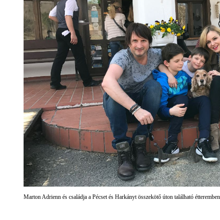
Marton Adrienn és családja a Pécset és Harkányt összekötő úton található étteremben