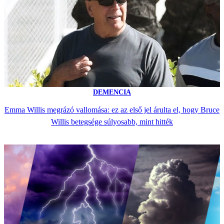
DEMENCIA
Emma Willis megrázó vallomása: ez az első jel árulta el, hogy Bruce
Willis betegsége súlyosabb, mint hitték