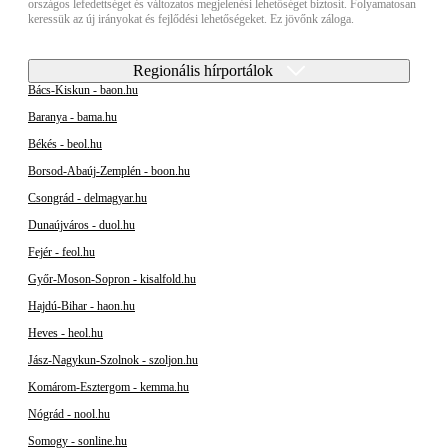
országos lefedettséget és változatos megjelenési lehetőséget biztosít. Folyamatosan
keressük az új irányokat és fejlődési lehetőségeket. Ez jövőnk záloga.
Regionális hírportálok
Bács-Kiskun - baon.hu
Baranya - bama.hu
Békés - beol.hu
Borsod-Abaúj-Zemplén - boon.hu
Csongrád - delmagyar.hu
Dunaújváros - duol.hu
Fejér - feol.hu
Győr-Moson-Sopron - kisalfold.hu
Hajdú-Bihar - haon.hu
Heves - heol.hu
Jász-Nagykun-Szolnok - szoljon.hu
Komárom-Esztergom - kemma.hu
Nógrád - nool.hu
Somogy - sonline.hu