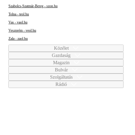
Szabolcs-Szatmár-Bereg - szon.hu
Tolna - teol.hu
Vas - vaol.hu
Veszprém - veol.hu
Zala - zaol.hu
Közélet
Gazdaság
Magazin
Bulvár
Szolgáltatás
Rádió