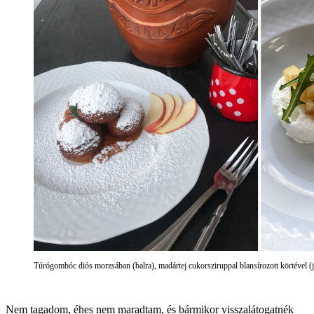
Túrógombóc diós morzsában (balra), madártej cukorsziruppal blansírozott körtével 
Nem tagadom, éhes nem maradtam, és bármikor visszalátogatnék