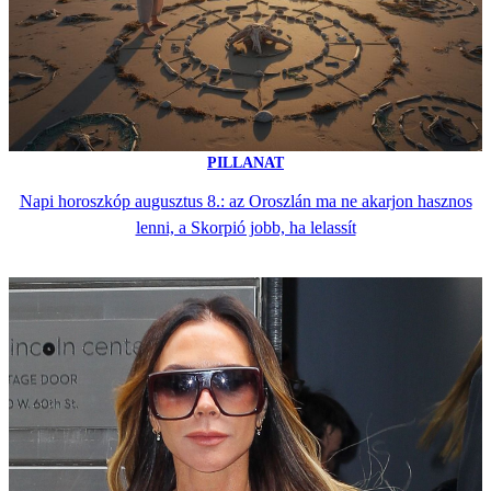
PILLANAT
Napi horoszkóp augusztus 8.: az Oroszlán ma ne akarjon hasznos
lenni, a Skorpió jobb, ha lelassít