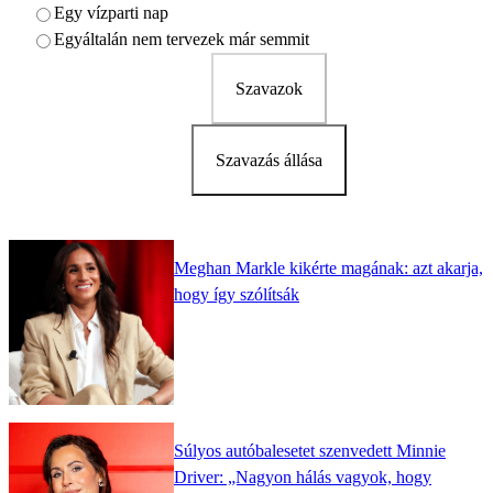
Egy vízparti nap
Egyáltalán nem tervezek már semmit
Szavazok
Szavazás állása
Meghan Markle kikérte magának: azt akarja,
hogy így szólítsák
Súlyos autóbalesetet szenvedett Minnie
Driver: „Nagyon hálás vagyok, hogy