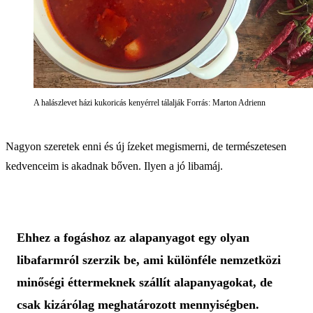
A halászlevet házi kukoricás kenyérrel tálalják Forrás: Marton Adrienn
Nagyon szeretek enni és új ízeket megismerni, de természetesen
kedvenceim is akadnak bőven. Ilyen a jó libamáj.
Ehhez a fogáshoz az alapanyagot egy olyan
libafarmról szerzik be, ami különféle nemzetközi
minőségi éttermeknek szállít alapanyagokat, de
csak kizárólag meghatározott mennyiségben.