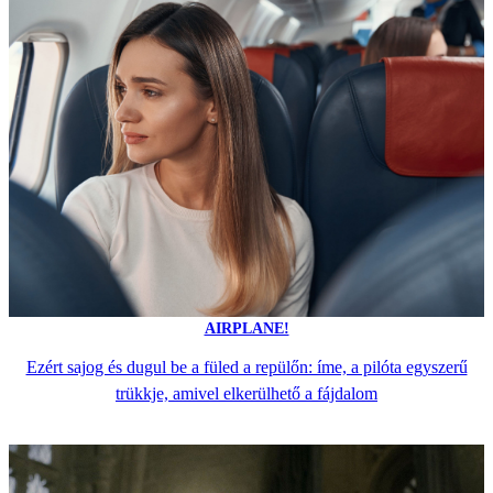
AIRPLANE!
Ezért sajog és dugul be a füled a repülőn: íme, a pilóta egyszerű
trükkje, amivel elkerülhető a fájdalom