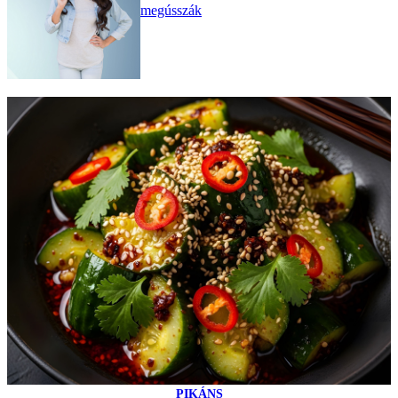
megússzák
PIKÁNS