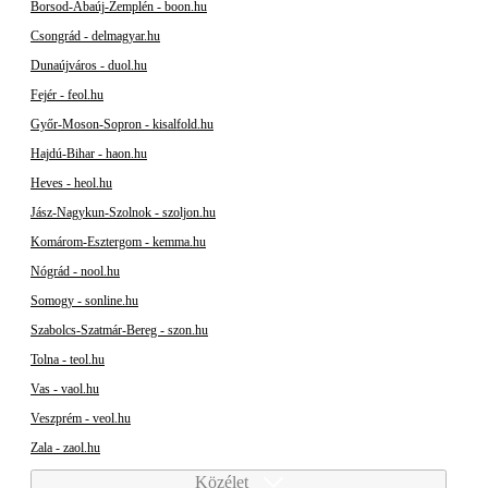
Borsod-Abaúj-Zemplén - boon.hu
Csongrád - delmagyar.hu
Dunaújváros - duol.hu
Fejér - feol.hu
Győr-Moson-Sopron - kisalfold.hu
Hajdú-Bihar - haon.hu
Heves - heol.hu
Jász-Nagykun-Szolnok - szoljon.hu
Komárom-Esztergom - kemma.hu
Nógrád - nool.hu
Somogy - sonline.hu
Szabolcs-Szatmár-Bereg - szon.hu
Tolna - teol.hu
Vas - vaol.hu
Veszprém - veol.hu
Zala - zaol.hu
Közélet