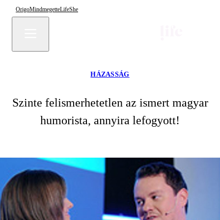
Origo
Mindmegette
Life
She
HÁZASSÁG
Szinte felismerhetetlen az ismert magyar
humorista, annyira lefogyott!