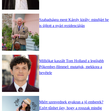
Szabadságra ment Károly király: mindjárt be
is újított a nyári rezidenciáján
Milliókat kaszált Tom Holland a legújabb
Pókember-filmmel: mutatjuk, mekkora a
bevétele
Miért szenvednek gyakran a jó emberek?
Ezért tűnhet úgy, hogy a rosszak mindig