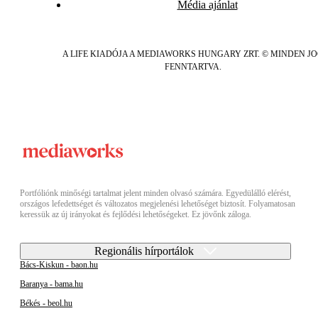
Média ajánlat
A LIFE KIADÓJA A MEDIAWORKS HUNGARY ZRT. © MINDEN J
FENNTARTVA.
Portfóliónk minőségi tartalmat jelent minden olvasó számára. Egyedülálló elérést,
országos lefedettséget és változatos megjelenési lehetőséget biztosít. Folyamatosan
keressük az új irányokat és fejlődési lehetőségeket. Ez jövőnk záloga.
Regionális hírportálok
Bács-Kiskun - baon.hu
Baranya - bama.hu
Békés - beol.hu