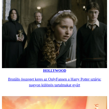
HOLLYWOOD
Brutális összeget keres az OnlyFansen a Harry Potter sztárja:
nagyon különös tartalmakat gyárt