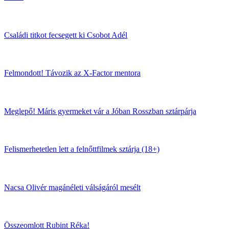
Családi titkot fecsegett ki Csobot Adél
Felmondott! Távozik az X-Factor mentora
Meglepő! Máris gyermeket vár a Jóban Rosszban sztárpárja
Felismerhetetlen lett a felnőttfilmek sztárja (18+)
Nacsa Olivér magánéleti válságáról mesélt
Összeomlott Rubint Réka!