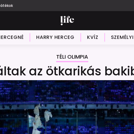
Játékok
HERCEGNÉ
HARRY HERCEG
KVÍZ
SZEMÉLY
TÉLI OLIMPIA
áltak az ötkarikás bak