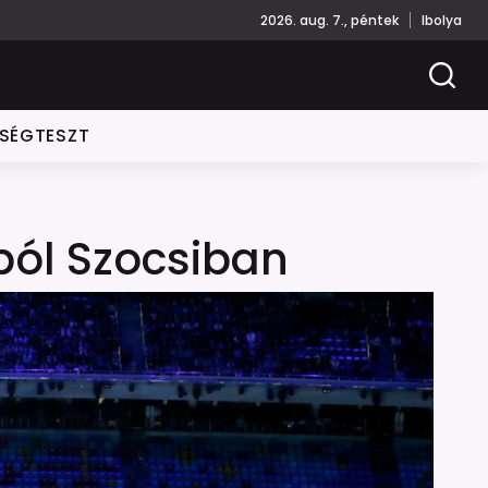
2026. aug. 7., péntek
Ibolya
ISÉGTESZT
iból Szocsiban