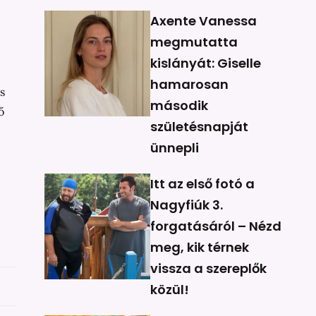
Axente Vanessa
megmutatta
kislányát: Giselle
hamarosan
s
második
ő
születésnapját
ünnepli
Itt az első fotó a
Nagyfiúk 3.
forgatásáról – Nézd
meg, kik térnek
vissza a szereplők
közül!