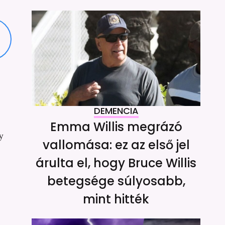
DEMENCIA
Emma Willis megrázó
y
vallomása: ez az első jel
árulta el, hogy Bruce Willis
betegsége súlyosabb,
mint hitték