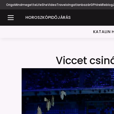
Origo
Mindmegette
Life
She
Videa
Travelo
Ingatlanbazár
GPhírek
Reblog
HOROSZKÓP
IDŐJÁRÁS
KATALIN 
Viccet csin