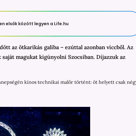
en elsők között legyen a Life.hu
tt az ötkarikás galiba – ezúttal azonban viccből. Az
saját magukat kigúnyolni Szocsiban. Díjazzuk az
ünnepségén kínos technikai malőr történt: öt helyett csak nég