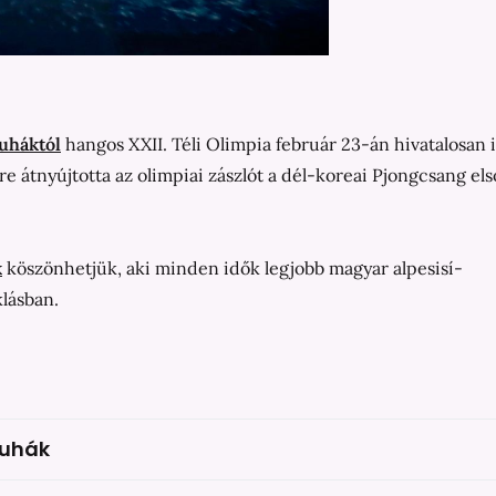
uháktól
hangos XXII. Téli Olimpia február 23-án hivatalosan i
e átnyújtotta az olimpiai zászlót a dél-koreai Pjongcsang els
k
köszönhetjük, aki minden idők legjobb magyar alpesisí-
klásban.
ruhák