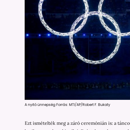
A nyitó ünnepség Forrás: MTI/AP/Robert F. Bukaty
Ezt ismételték meg a záró ceremónián is: a táncos