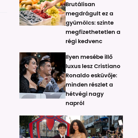
Brutálisan
megdrágult ez a
gyümölcs: szinte
megfizethetetlen a
régi kedvenc
Ilyen mesébe illő
luxus lesz Cristiano
Ronaldo esküvője:
minden részlet a
hétvégi nagy
napról