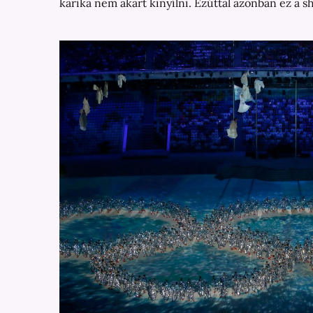
karika nem akart kinyílni. Ezúttal azonban ez a s