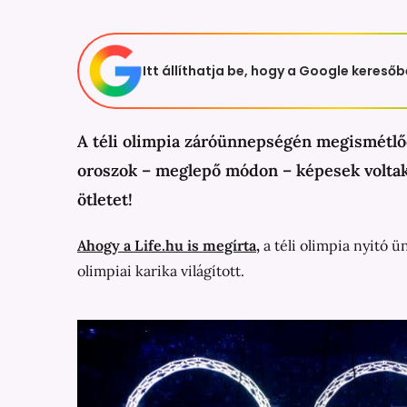
Itt állíthatja be, hogy a Google keresőb
A téli olimpia záróünnepségén megismétlődö
oroszok – meglepő módon – képesek voltak 
ötletet!
Ahogy a Life.hu is megírta
,
a téli olimpia nyitó 
olimpiai karika világított.