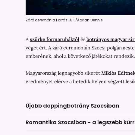
Záró ceremónia Forrás: AFP/Adrian Dennis
A
szürke formaruháktól
és
botrányos magyar sír
véget ért. A záró ceremónián Szocsi polgármester
emberének, ahol a következő játékokat rendezik.
Magyarország legnagyobb sikerét
Miklós Editne
eredményét elérve a hetedik helyen végzett lesi
Újabb doppingbotrány Szocsiban
Romantika Szocsiban - a legszebb kűr