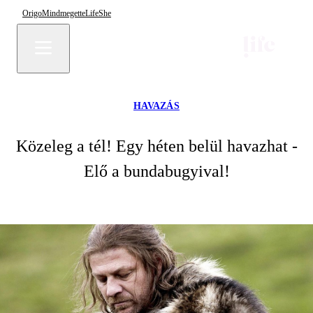
Origo
Mindmegette
Life
She
HAVAZÁS
Közeleg a tél! Egy héten belül havazhat -
Elő a bundabugyival!