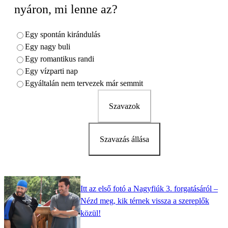
nyáron, mi lenne az?
Egy spontán kirándulás
Egy nagy buli
Egy romantikus randi
Egy vízparti nap
Egyáltalán nem tervezek már semmit
Szavazok
Szavazás állása
Itt az első fotó a Nagyfiúk 3. forgatásáról –
Nézd meg, kik térnek vissza a szereplők
közül!