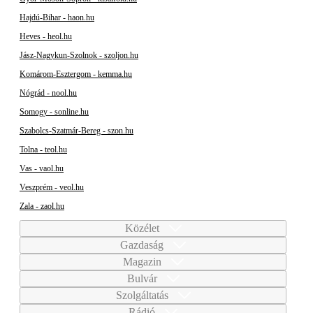
Hajdú-Bihar - haon.hu
Heves - heol.hu
Jász-Nagykun-Szolnok - szoljon.hu
Komárom-Esztergom - kemma.hu
Nógrád - nool.hu
Somogy - sonline.hu
Szabolcs-Szatmár-Bereg - szon.hu
Tolna - teol.hu
Vas - vaol.hu
Veszprém - veol.hu
Zala - zaol.hu
Közélet
Gazdaság
Magazin
Bulvár
Szolgáltatás
Rádió