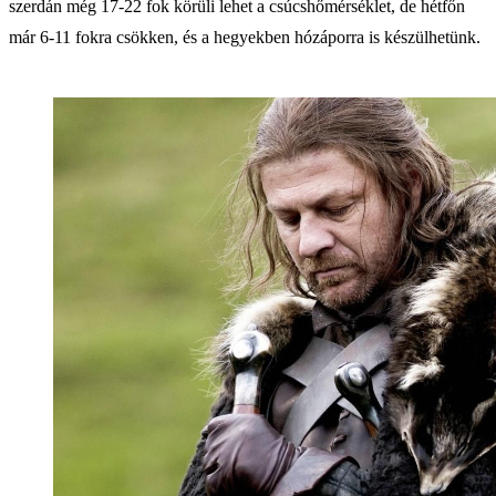
szerdán még 17-22 fok körüli lehet a csúcshőmérséklet, de hétfőn
már 6-11 fokra csökken, és a hegyekben hózáporra is készülhetünk.