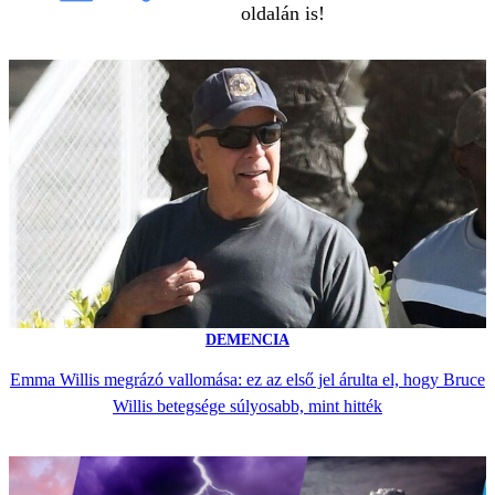
oldalán is!
DEMENCIA
Emma Willis megrázó vallomása: ez az első jel árulta el, hogy Bruce
Willis betegsége súlyosabb, mint hitték