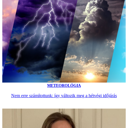
METEOROLÓGIA
Nem erre számítottunk: így változik meg a hétvégi időjárás