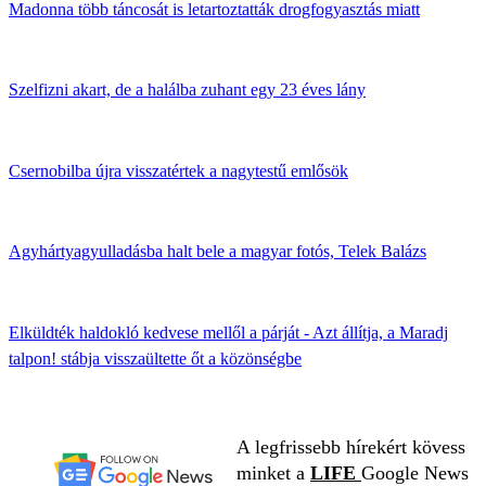
Madonna több táncosát is letartoztatták drogfogyasztás miatt
Szelfizni akart, de a halálba zuhant egy 23 éves lány
Csernobilba újra visszatértek a nagytestű emlősök
Agyhártyagyulladásba halt bele a magyar fotós, Telek Balázs
Elküldték haldokló kedvese mellől a párját - Azt állítja, a Maradj
talpon! stábja visszaültette őt a közönségbe
A legfrissebb hírekért kövess
minket a
LIFE
Google News