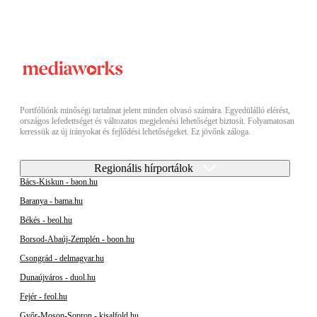
Portfóliónk minőségi tartalmat jelent minden olvasó számára. Egyedülálló elérést,
országos lefedettséget és változatos megjelenési lehetőséget biztosít. Folyamatosan
keressük az új irányokat és fejlődési lehetőségeket. Ez jövőnk záloga.
Regionális hírportálok
Bács-Kiskun - baon.hu
Baranya - bama.hu
Békés - beol.hu
Borsod-Abaúj-Zemplén - boon.hu
Csongrád - delmagyar.hu
Dunaújváros - duol.hu
Fejér - feol.hu
Győr-Moson-Sopron - kisalfold.hu