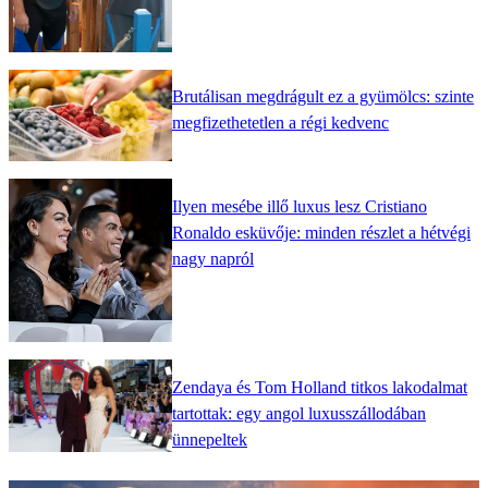
Brutálisan megdrágult ez a gyümölcs: szinte
megfizethetetlen a régi kedvenc
Ilyen mesébe illő luxus lesz Cristiano
Ronaldo esküvője: minden részlet a hétvégi
nagy napról
Zendaya és Tom Holland titkos lakodalmat
tartottak: egy angol luxusszállodában
ünnepeltek