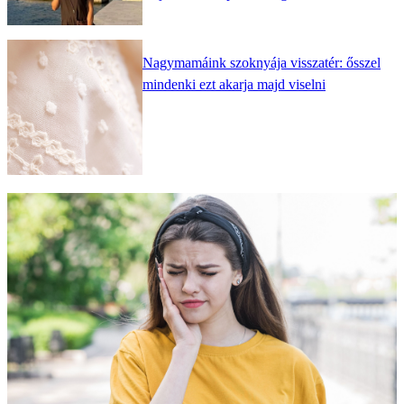
Nagymamáink szoknyája visszatér: ősszel
mindenki ezt akarja majd viselni