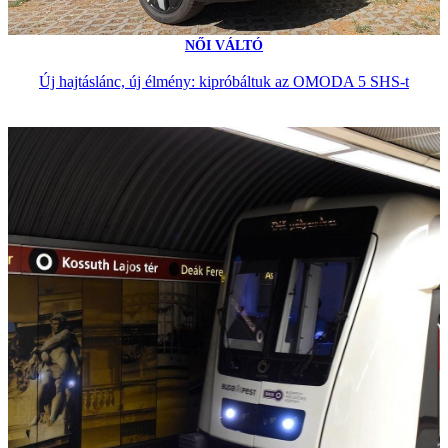
NŐI VÁLTÓ
Új hajtáslánc, új élmény: kipróbáltuk az OMODA 5 SHS-t