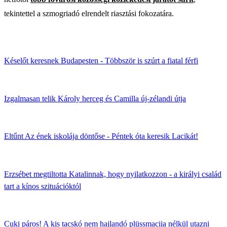
tekintettel a szmogriadó elrendelt riasztási fokozatára.
Késelőt keresnek Budapesten - Többször is szúrt a fiatal férfi
Izgalmasan telik Károly herceg és Camilla új-zélandi útja
Eltűnt Az ének iskolája döntőse - Péntek óta keresik Lacikát!
Erzsébet megtiltotta Katalinnak, hogy nyilatkozzon - a királyi család
tart a kínos szituációktól
Cuki páros! A kis tacskó nem hajlandó plüssmacija nélkül utazni