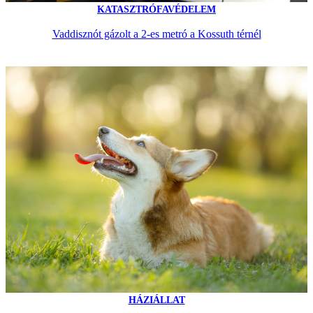
KATASZTRÓFAVÉDELEM
Vaddisznót gázolt a 2-es metró a Kossuth térnél
HÁZIÁLLAT