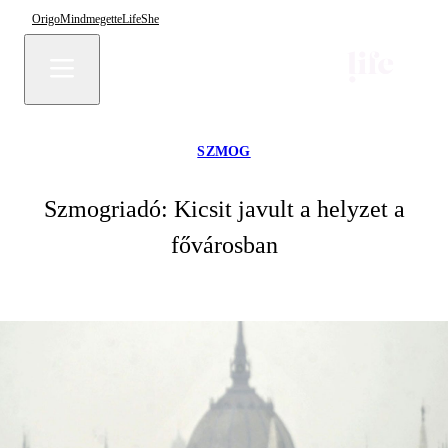
Origo
Mindmegette
Life
She
SZMOG
Szmogriadó: Kicsit javult a helyzet a
fővárosban