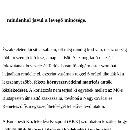
mindenhol javul a levegő minősége.
Északkeleten kicsit lassabban, ott még mindig köd van, de az ország
többi részén jó idő lesz, a nap is kisüt. A szmogriadó riasztási
fokozatának bevezetését Tarlós István főpolgármester szombat
hajnalban rendelte el, eszerint vasárnap reggel 6 órától tiltották ki a
legszennyezőbb, f
ekete környezetvédelmi matricás autók
közlekedését
. A korlátozás nem terjed ki egyebek mellett az M0-s
Budapesten áthaladó szakaszaira, továbbá a Nagykovácsi és
Remeteszőlős megközelíthetőségét lehetővé tevő utakra.
A Budapesti Közlekedési Központ (BKK) szombaton közölte, hogy
hétfőtől
több fővárosi közösségi közlekedési járatot sűrít
,