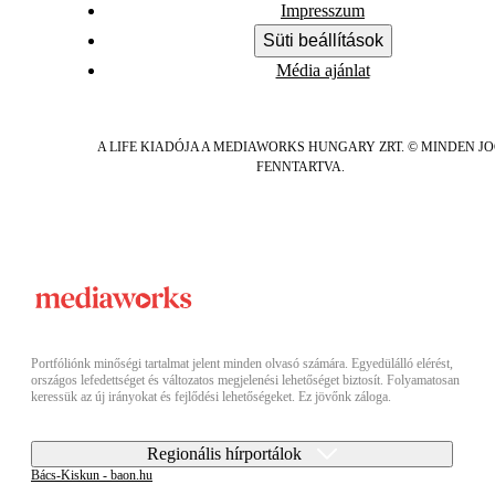
Impresszum
Süti beállítások
Média ajánlat
A LIFE KIADÓJA A MEDIAWORKS HUNGARY ZRT. © MINDEN J
FENNTARTVA.
Portfóliónk minőségi tartalmat jelent minden olvasó számára. Egyedülálló elérést,
országos lefedettséget és változatos megjelenési lehetőséget biztosít. Folyamatosan
keressük az új irányokat és fejlődési lehetőségeket. Ez jövőnk záloga.
Regionális hírportálok
Bács-Kiskun - baon.hu