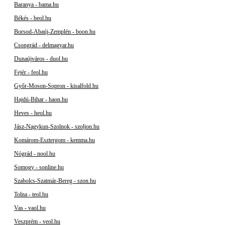
Baranya - bama.hu
Békés - beol.hu
Borsod-Abaúj-Zemplén - boon.hu
Csongrád - delmagyar.hu
Dunaújváros - duol.hu
Fejér - feol.hu
Győr-Moson-Sopron - kisalfold.hu
Hajdú-Bihar - haon.hu
Heves - heol.hu
Jász-Nagykun-Szolnok - szoljon.hu
Komárom-Esztergom - kemma.hu
Nógrád - nool.hu
Somogy - sonline.hu
Szabolcs-Szatmár-Bereg - szon.hu
Tolna - teol.hu
Vas - vaol.hu
Veszprém - veol.hu