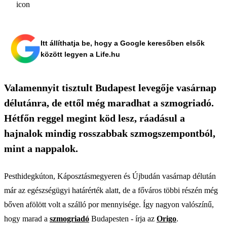
Itt állíthatja be, hogy a Google keresőben elsők
között legyen a Life.hu
Valamennyit tisztult Budapest levegője vasárnap
délutánra, de ettől még maradhat a szmogriadó.
Hétfőn reggel megint köd lesz, ráadásul a
hajnalok mindig rosszabbak szmogszempontból,
mint a nappalok.
Pesthidegkúton, Káposztásmegyeren és Újbudán vasárnap délután
már az egészségügyi határérték alatt, de a főváros többi részén még
bőven afölött volt a szálló por mennyisége. Így nagyon valószínű,
hogy marad a
szmogriadó
Budapesten - írja az
Origo
.