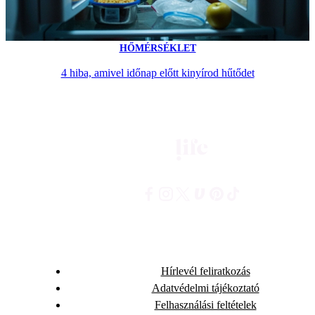
HŐMÉRSÉKLET
4 hiba, amivel időnap előtt kinyírod hűtődet
Hírlevél feliratkozás
Adatvédelmi tájékoztató
Felhasználási feltételek