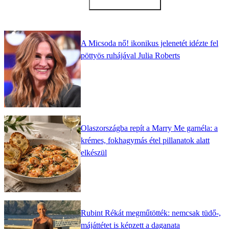
A Micsoda nő! ikonikus jelenetét idézte fel
pöttyös ruhájával Julia Roberts
Olaszországba repít a Marry Me garnéla: a
krémes, fokhagymás étel pillanatok alatt
elkészül
Rubint Rékát megműtötték: nemcsak tüdő-,
májáttétet is képzett a daganata