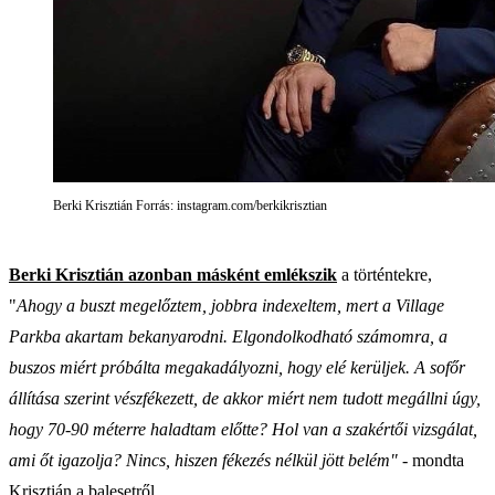
Berki Krisztián Forrás: instagram.com/berkikrisztian
Berki Krisztián azonban másként emlékszik
a történtekre,
"
Ahogy a buszt megelőztem, jobbra indexeltem, mert a Village
Parkba akartam bekanyarodni. Elgondolkodható számomra, a
buszos miért próbálta megakadályozni, hogy elé kerüljek. A sofőr
állítása szerint vészfékezett, de akkor miért nem tudott megállni úgy,
hogy 70-90 méterre haladtam előtte? Hol van a szakértői vizsgálat,
ami őt igazolja? Nincs, hiszen fékezés nélkül jött belém"
- mondta
Krisztián a balesetről.