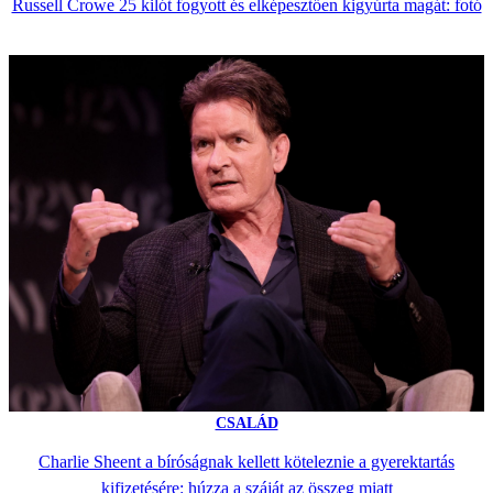
Russell Crowe 25 kilót fogyott és elképesztően kigyúrta magát: fotó
CSALÁD
Charlie Sheent a bíróságnak kellett köteleznie a gyerektartás
kifizetésére: húzza a száját az összeg miatt