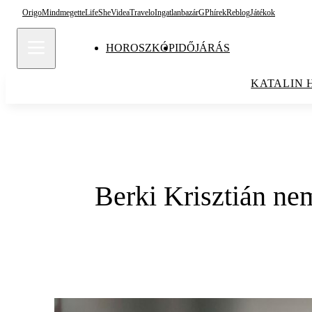
Origo
Mindmegette
Life
She
Videa
Travelo
Ingatlanbazár
GPhírek
Reblog
Játékok
HOROSZKÓP
IDŐJÁRÁS
KATALIN 
Berki Krisztián ne