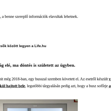
a, a benne szereplő információk elavultak lehetnek.
lsők között legyen a Life.hu
ág elé, ma döntés is született az ügyben.
 amit még 2018-ban, egy busszal szemben követett el. Az esetről készült
v
kül hajtott bele
, legutóbbi tárgyalásán pedig azt, hogy a busz sofőrje
a