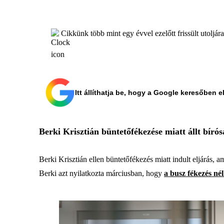
Cikkünk több mint egy évvel ezelőtt frissült utoljár
Itt állíthatja be, hogy a Google keresőben e
Berki Krisztián büntetőfékezése miatt állt bírós
Berki Krisztián ellen büntetőfékezés miatt indult eljárás,
Berki azt nyilatkozta márciusban, hogy
a busz fékezés nél