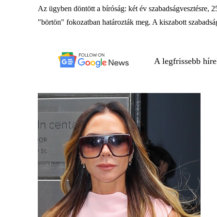
Az ügyben döntött a bíróság: két év szabadságvesztésre, 250
"börtön" fokozatban határozták meg. A kiszabott szabadságv
A legfrissebb hír