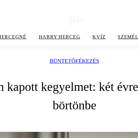
HERCEGNÉ
HARRY HERCEG
KVÍZ
SZEMÉL
BÜNTETŐFÉKEZÉS
m kapott kegyelmet: két évr
börtönbe