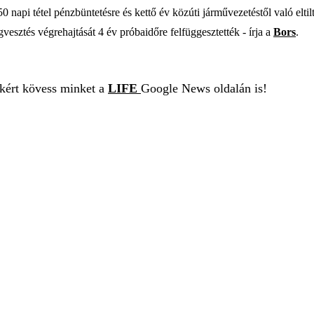
 napi tétel pénzbüntetésre és kettő év közúti járművezetéstől való eltilt
esztés végrehajtását 4 év próbaidőre felfüggesztették - írja a
Bors
.
ekért kövess minket a
LIFE
Google News oldalán is!