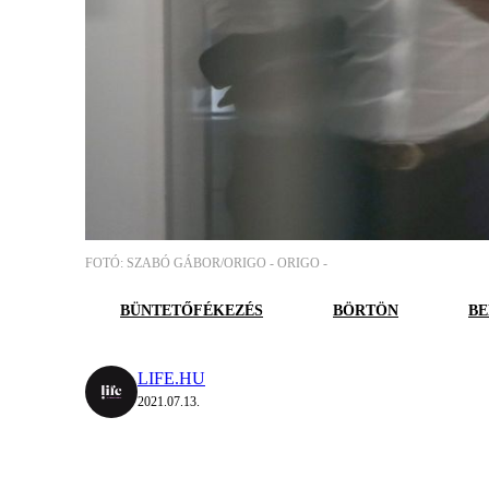
FOTÓ: SZABÓ GÁBOR/ORIGO - ORIGO -
BÜNTETŐFÉKEZÉS
BÖRTÖN
BE
LIFE.HU
2021.07.13.