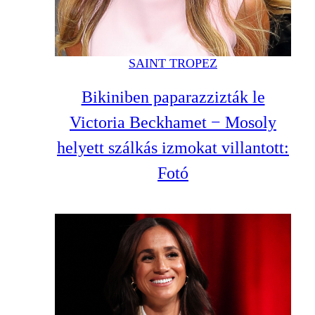
SAINT TROPEZ
Bikiniben paparazzizták le
Victoria Beckhamet − Mosoly
helyett szálkás izmokat villantott:
Fotó