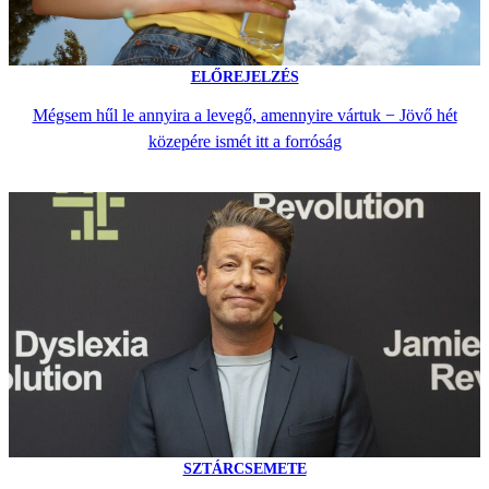
ELŐREJELZÉS
Mégsem hűl le annyira a levegő, amennyire vártuk − Jövő hét
közepére ismét itt a forróság
SZTÁRCSEMETE