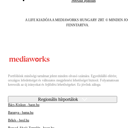
Média ajánlat
A LIFE KIADÓJA A MEDIAWORKS HUNGARY ZRT. © MINDEN J
FENNTARTVA.
Portfóliónk minőségi tartalmat jelent minden olvasó számára. Egyedülálló elérést,
országos lefedettséget és változatos megjelenési lehetőséget biztosít. Folyamatosan
keressük az új irányokat és fejlődési lehetőségeket. Ez jövőnk záloga.
Regionális hírportálok
Bács-Kiskun - baon.hu
Baranya - bama.hu
Békés - beol.hu