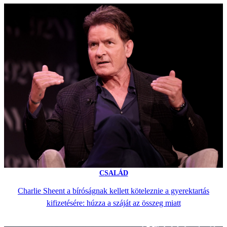
CSALÁD
Charlie Sheent a bíróságnak kellett köteleznie a gyerektartás
kifizetésére: húzza a száját az összeg miatt