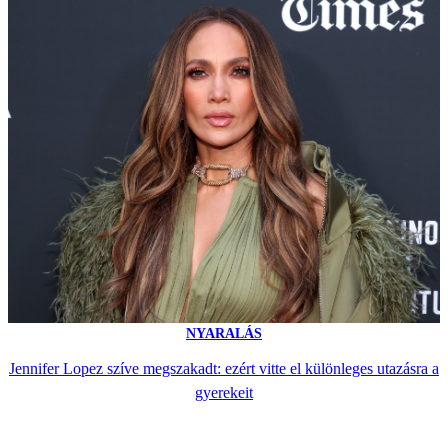
NYARALÁS
Jennifer Lopez szíve megszakadt: ezért vitte el különleges utazásra a
gyerekeit