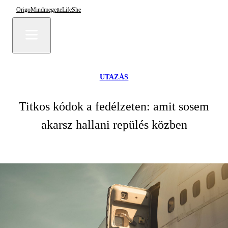
Origo
Mindmegette
Life
She
UTAZÁS
Titkos kódok a fedélzeten: amit sosem
akarsz hallani repülés közben