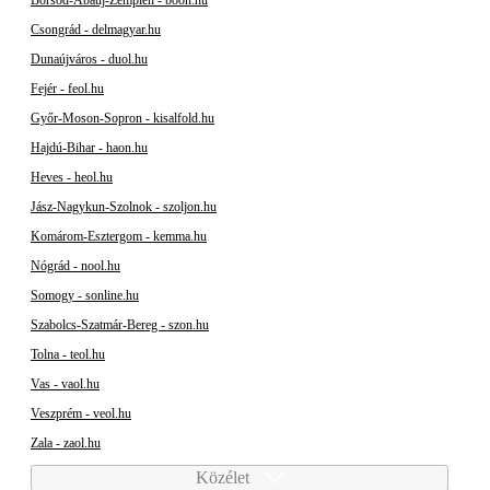
Borsod-Abaúj-Zemplén - boon.hu
Csongrád - delmagyar.hu
Dunaújváros - duol.hu
Fejér - feol.hu
Győr-Moson-Sopron - kisalfold.hu
Hajdú-Bihar - haon.hu
Heves - heol.hu
Jász-Nagykun-Szolnok - szoljon.hu
Komárom-Esztergom - kemma.hu
Nógrád - nool.hu
Somogy - sonline.hu
Szabolcs-Szatmár-Bereg - szon.hu
Tolna - teol.hu
Vas - vaol.hu
Veszprém - veol.hu
Zala - zaol.hu
Közélet