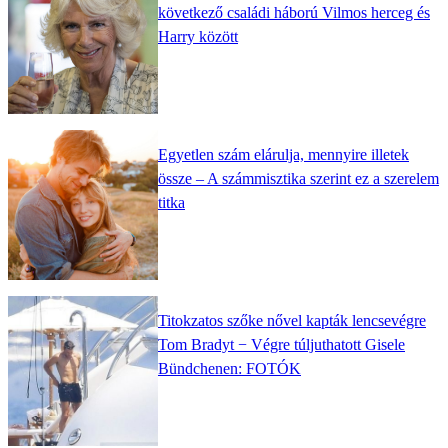
következő családi háború Vilmos herceg és
Harry között
Egyetlen szám elárulja, mennyire illetek
össze – A számmisztika szerint ez a szerelem
titka
Titokzatos szőke nővel kapták lencsevégre
Tom Bradyt − Végre túljuthatott Gisele
Bündchenen: FOTÓK