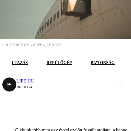
SHUTTERSTOCK -
HAPPY_STOCKER
UTAZÁS
REPÜLŐGÉP
BIZTONSÁG
LIFE.HU
2025.03.24.
Cikkünk több mint egy évvel ezelőtt frissült utoljára, a benne