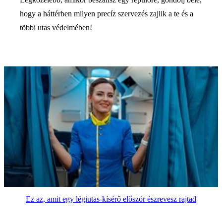
hogy a háttérben milyen precíz szervezés zajlik a te és a
többi utas védelmében!
Ez az, amit egy légiutas-kísérő először észrevesz rajtad