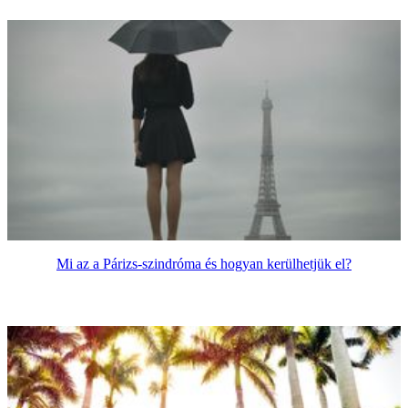
Mi az a Párizs-szindróma és hogyan kerülhetjük el?