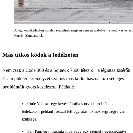
A légi közlekedésben minden részletnek megvan a maga szabálya – a kódok is ezt a cé
Forrás: Shutterstock
Más titkos kódok a fedélzeten
Nem csak a Code 300 és a Squawk 7500 létezik – a légiutas-kísérők
és a repülőtéri személyzet számos más kódot használ az esetleges
problémák
gyors kezelésére. Például:
Code Yellow: egy kevésbé súlyos orvosi probléma a
fedélzeten, például rosszul lett egy utas, akinek segítségre van
szüksége.
Pan Pan: egy műszaki hiba vagy egy személy egészségügyi