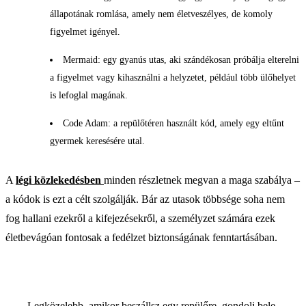
állapotának romlása, amely nem életveszélyes, de komoly
figyelmet igényel.
Mermaid: egy gyanús utas, aki szándékosan próbálja elterelni
a figyelmet vagy kihasználni a helyzetet, például több ülőhelyet
is lefoglal magának.
Code Adam: a repülőtéren használt kód, amely egy eltűnt
gyermek keresésére utal.
A
légi közlekedésben
minden részletnek megvan a maga szabálya –
a kódok is ezt a célt szolgálják. Bár az utasok többsége soha nem
fog hallani ezekről a kifejezésekről, a személyzet számára ezek
életbevágóan fontosak a fedélzet biztonságának fenntartásában.
Legközelebb, amikor beszállsz egy repülőre, gondolj bele,