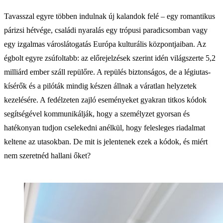
Tavasszal egyre többen indulnak új kalandok felé – egy romantikus
párizsi hétvége, családi nyaralás egy trópusi paradicsomban vagy
egy izgalmas városlátogatás Európa kulturális központjaiban. Az
égbolt egyre zsúfoltabb: az előrejelzések szerint idén világszerte 5,2
milliárd ember száll repülőre. A repülés biztonságos, de a légiutas-
kísérők és a pilóták mindig készen állnak a váratlan helyzetek
kezelésére. A fedélzeten zajló eseményeket gyakran titkos kódok
segítségével kommunikálják, hogy a személyzet gyorsan és
hatékonyan tudjon cselekedni anélkül, hogy felesleges riadalmat
keltene az utasokban. De mit is jelentenek ezek a kódok, és miért
nem szeretnéd hallani őket?