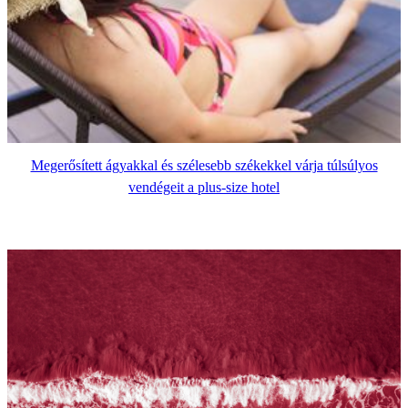
Megerősített ágyakkal és szélesebb székekkel várja túlsúlyos
vendégeit a plus-size hotel