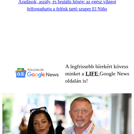
Áradások, aszály, és brutális hőség: az egész világot
felforgathatja a felénk tartó szuper El Niño
A legfrissebb hírekért kövess
minket a
LIFE
Google News
oldalán is!