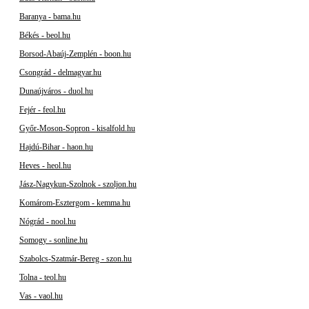
Baranya - bama.hu
Békés - beol.hu
Borsod-Abaúj-Zemplén - boon.hu
Csongrád - delmagyar.hu
Dunaújváros - duol.hu
Fejér - feol.hu
Győr-Moson-Sopron - kisalfold.hu
Hajdú-Bihar - haon.hu
Heves - heol.hu
Jász-Nagykun-Szolnok - szoljon.hu
Komárom-Esztergom - kemma.hu
Nógrád - nool.hu
Somogy - sonline.hu
Szabolcs-Szatmár-Bereg - szon.hu
Tolna - teol.hu
Vas - vaol.hu