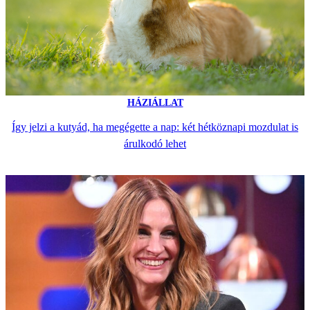
HÁZIÁLLAT
Így jelzi a kutyád, ha megégette a nap: két hétköznapi mozdulat is
árulkodó lehet