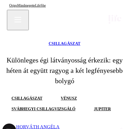
Origo
Mindmegette
Life
She
CSILLAGÁSZAT
Különleges égi látványosság érkezik: egy
héten át együtt ragyog a két legfényesebb
bolygó
CSILLAGÁSZAT
VÉNUSZ
SVÁBHEGYI CSILLAGVIZSGÁLÓ
JUPITER
HORVÁTH ANGÉLA