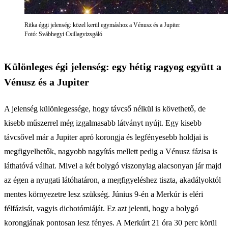
Ritka éggi jelenség: közel kerül egymáshoz a Vénusz és a Jupiter
Fotó: Svábhegyi Csillagvizsgáló
Különleges égi jelenség: egy hétig ragyog együtt a
Vénusz és a Jupiter
A jelenség különlegessége, hogy távcső nélkül is követhető, de
kisebb műszerrel még izgalmasabb látványt nyújt. Egy kisebb
távcsővel már a Jupiter apró korongja és legfényesebb holdjai is
megfigyelhetők, nagyobb nagyítás mellett pedig a Vénusz fázisa is
láthatóvá válhat. Mivel a két bolygó viszonylag alacsonyan jár majd
az égen a nyugati látóhatáron, a megfigyeléshez tiszta, akadályoktól
mentes környezetre lesz szükség. Június 9-én a Merkúr is eléri
félfázisát, vagyis dichotómiáját. Ez azt jelenti, hogy a bolygó
korongjának pontosan lesz fényes. A Merkúrt 21 óra 30 perc körül