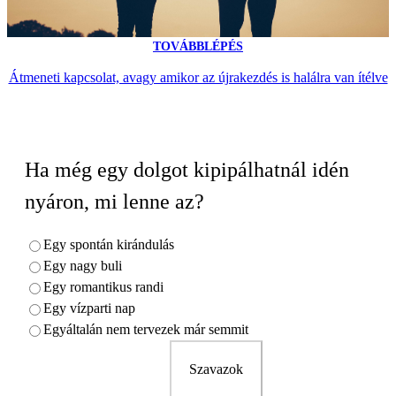
TOVÁBBLÉPÉS
Átmeneti kapcsolat, avagy amikor az újrakezdés is halálra van ítélve
Ha még egy dolgot kipipálhatnál idén
nyáron, mi lenne az?
Egy spontán kirándulás
Egy nagy buli
Egy romantikus randi
Egy vízparti nap
Egyáltalán nem tervezek már semmit
Szavazok