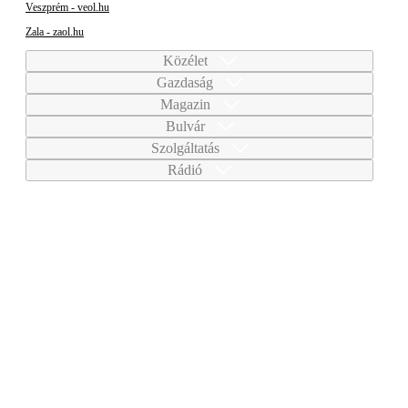
Veszprém - veol.hu
Zala - zaol.hu
Közélet
Gazdaság
Magazin
Bulvár
Szolgáltatás
Rádió