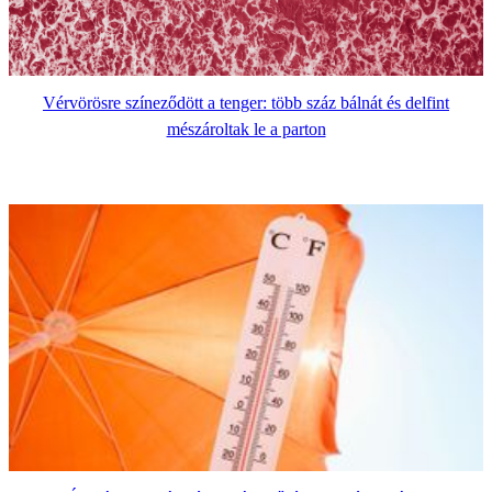
Vérvörösre színeződött a tenger: több száz bálnát és delfint
mészároltak le a parton