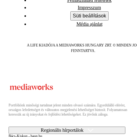
Felhasználási feltételek
Impresszum
Süti beállítások
Média ajánlat
A LIFE KIADÓJA A MEDIAWORKS HUNGARY ZRT. © MINDEN J
FENNTARTVA.
Portfóliónk minőségi tartalmat jelent minden olvasó számára. Egyedülálló elérést,
országos lefedettséget és változatos megjelenési lehetőséget biztosít. Folyamatosan
keressük az új irányokat és fejlődési lehetőségeket. Ez jövőnk záloga.
Regionális hírportálok
Bács-Kiskun - baon.hu