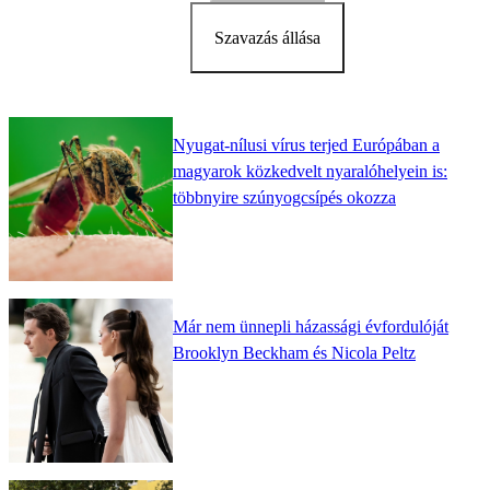
Szavazás állása
Nyugat-nílusi vírus terjed Európában a
magyarok közkedvelt nyaralóhelyein is:
többnyire szúnyogcsípés okozza
Már nem ünnepli házassági évfordulóját
Brooklyn Beckham és Nicola Peltz