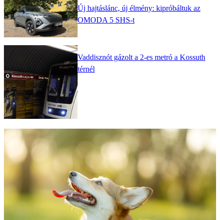
Új hajtáslánc, új élmény: kipróbáltuk az
OMODA 5 SHS-t
Vaddisznót gázolt a 2-es metró a Kossuth
térnél