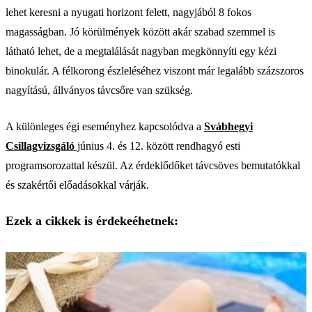
lehet keresni a nyugati horizont felett, nagyjából 8 fokos
magasságban. Jó körülmények között akár szabad szemmel is
látható lehet, de a megtalálását nagyban megkönnyíti egy kézi
binokulár. A félkorong észleléséhez viszont már legalább százszoros
nagyítású, állványos távcsőre van szükség.
A különleges égi eseményhez kapcsolódva a
Svábhegyi
Csillagvizsgáló
június 4. és 12. között rendhagyó esti
programsorozattal készül. Az érdeklődőket távcsöves bemutatókkal
és szakértői előadásokkal várják.
Ezek a cikkek is érdekeéhetnek: