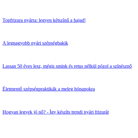
Topfrizura nyárra: legyen kétszínű a hajad!
A legnagyobb nyári szépségbakik
Lassan 50 éves lesz, mégis smink és retus nélkül pózol a színésznő
Életmentő szépségpraktikák a meleg hónapokra
Hogyan legyek jó nő? - Így készíts trendi nyári frizurát