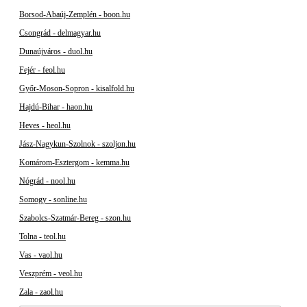
Borsod-Abaúj-Zemplén - boon.hu
Csongrád - delmagyar.hu
Dunaújváros - duol.hu
Fejér - feol.hu
Győr-Moson-Sopron - kisalfold.hu
Hajdú-Bihar - haon.hu
Heves - heol.hu
Jász-Nagykun-Szolnok - szoljon.hu
Komárom-Esztergom - kemma.hu
Nógrád - nool.hu
Somogy - sonline.hu
Szabolcs-Szatmár-Bereg - szon.hu
Tolna - teol.hu
Vas - vaol.hu
Veszprém - veol.hu
Zala - zaol.hu