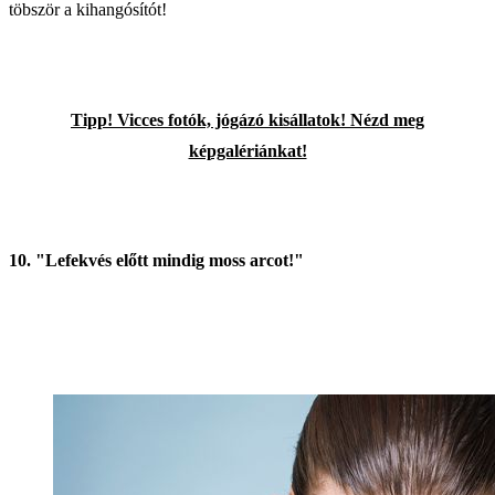
töbször a kihangósítót!
Tipp! Vicces fotók, jógázó kisállatok! Nézd meg
képgalériánkat!
10. "Lefekvés előtt mindig moss arcot!"