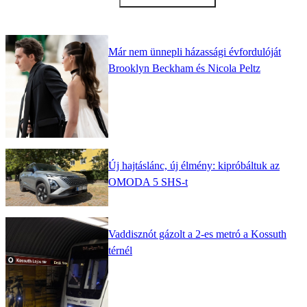
Már nem ünnepli házassági évfordulóját
Brooklyn Beckham és Nicola Peltz
Új hajtáslánc, új élmény: kipróbáltuk az
OMODA 5 SHS-t
Vaddisznót gázolt a 2-es metró a Kossuth
térnél