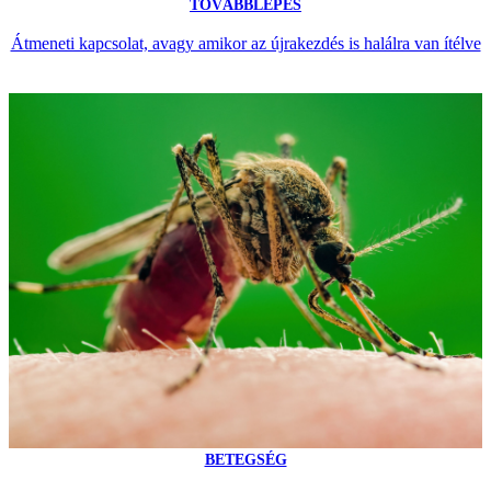
TOVÁBBLÉPÉS
Átmeneti kapcsolat, avagy amikor az újrakezdés is halálra van ítélve
BETEGSÉG