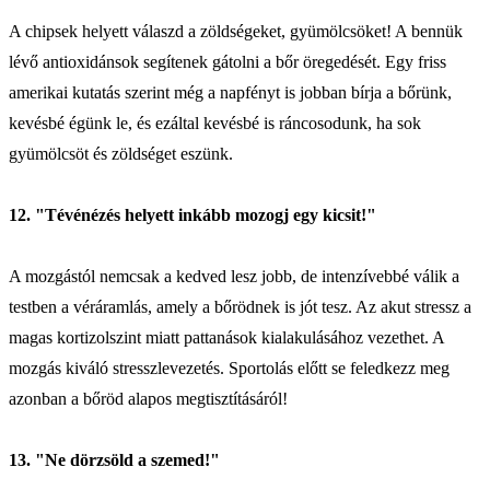
A chipsek helyett válaszd a zöldségeket, gyümölcsöket! A bennük
lévő antioxidánsok segítenek gátolni a bőr öregedését. Egy friss
amerikai kutatás szerint még a napfényt is jobban bírja a bőrünk,
kevésbé égünk le, és ezáltal kevésbé is ráncosodunk, ha sok
gyümölcsöt és zöldséget eszünk.
12. "Tévénézés helyett inkább mozogj egy kicsit!"
A mozgástól nemcsak a kedved lesz jobb, de intenzívebbé válik a
testben a véráramlás, amely a bőrödnek is jót tesz. Az akut stressz a
magas kortizolszint miatt pattanások kialakulásához vezethet. A
mozgás kiváló stresszlevezetés. Sportolás előtt se feledkezz meg
azonban a bőröd alapos megtisztításáról!
13. "Ne dörzsöld a szemed!"