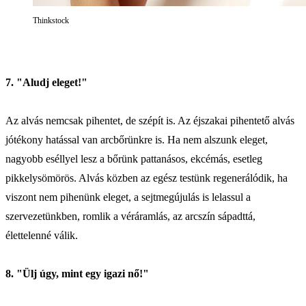
Thinkstock
7. "Aludj eleget!"
Az alvás nemcsak pihentet, de szépít is. Az éjszakai pihentető alvás
jótékony hatással van arcbőrünkre is. Ha nem alszunk eleget,
nagyobb eséllyel lesz a bőrünk pattanásos, ekcémás, esetleg
pikkelysömörös. Alvás közben az egész testünk regenerálódik, ha
viszont nem pihenünk eleget, a sejtmegújulás is lelassul a
szervezetünkben, romlik a véráramlás, az arcszín sápadttá,
élettelenné válik.
8. "Ülj úgy, mint egy igazi nő!"