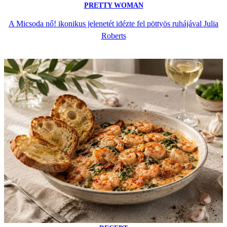
PRETTY WOMAN
A Micsoda nő! ikonikus jelenetét idézte fel pöttyös ruhájával Julia
Roberts