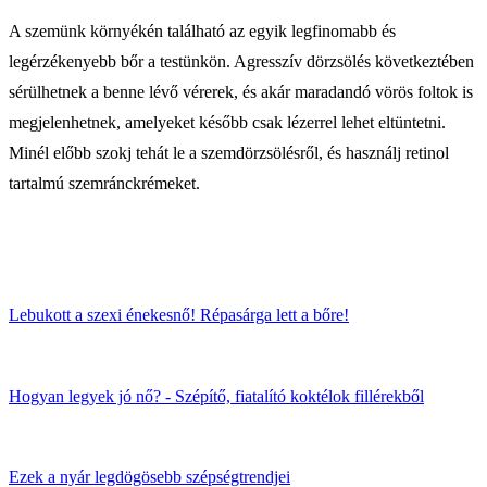
A szemünk környékén található az egyik legfinomabb és
legérzékenyebb bőr a testünkön. Agresszív dörzsölés következtében
sérülhetnek a benne lévő vérerek, és akár maradandó vörös foltok is
megjelenhetnek, amelyeket később csak lézerrel lehet eltüntetni.
Minél előbb szokj tehát le a szemdörzsölésről, és használj retinol
tartalmú szemránckrémeket.
Lebukott a szexi énekesnő! Répasárga lett a bőre!
Hogyan legyek jó nő? - Szépítő, fiatalító koktélok fillérekből
Ezek a nyár legdögösebb szépségtrendjei