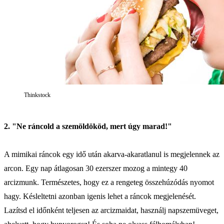
Thinkstock
2. "Ne ráncold a szemöldököd, mert úgy marad!"
A mimikai ráncok egy idő után akarva-akaratlanul is megjelennek az
arcon. Egy nap átlagosan 30 ezerszer mozog a mintegy 40
arcizmunk. Természetes, hogy ez a rengeteg összehúzódás nyomot
hagy. Késleltetni azonban igenis lehet a ráncok megjelenését.
Lazítsd el időnként teljesen az arcizmaidat, használj napszemüveget,