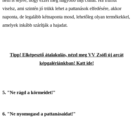
nem is sejtve, hogy ezzel még nagyobb bajt csinál. Ha frufrut
viselsz, ami szintén jó trükk lehet a pattanások elfedésére, akkor
naponta, de legalább kétnaponta mosd, lehetőleg olyan termékekkel,
amelyek inkább szárítják a hajadat.
Tipp! Elképesztő átalakulás, nézd meg VV Zsófi új arcát
képgalériánkban! Katt ide!
5. "Ne rágd a körmeidet!"
6. "Ne nyomogasd a pattanásaidat!"