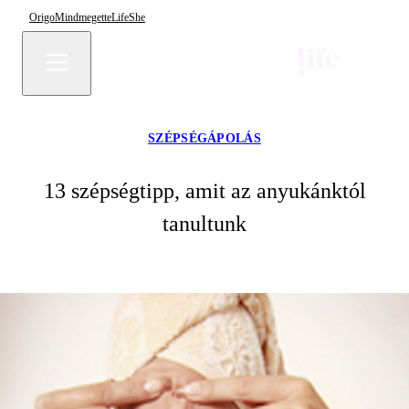
Origo
Mindmegette
Life
She
SZÉPSÉGÁPOLÁS
13 szépségtipp, amit az anyukánktól
tanultunk