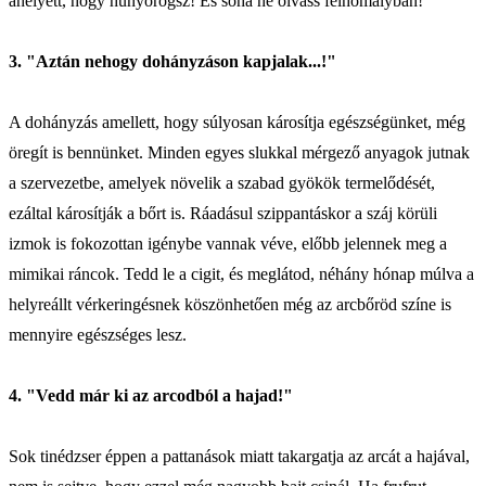
ahelyett, hogy hunyorogsz! És soha ne olvass félhomályban!
3. "Aztán nehogy dohányzáson kapjalak...!"
A dohányzás amellett, hogy súlyosan károsítja egészségünket, még
öregít is bennünket. Minden egyes slukkal mérgező anyagok jutnak
a szervezetbe, amelyek növelik a szabad gyökök termelődését,
ezáltal károsítják a bőrt is. Ráadásul szippantáskor a száj körüli
izmok is fokozottan igénybe vannak véve, előbb jelennek meg a
mimikai ráncok. Tedd le a cigit, és meglátod, néhány hónap múlva a
helyreállt vérkeringésnek köszönhetően még az arcbőröd színe is
mennyire egészséges lesz.
4. "Vedd már ki az arcodból a hajad!"
Sok tinédzser éppen a pattanások miatt takargatja az arcát a hajával,