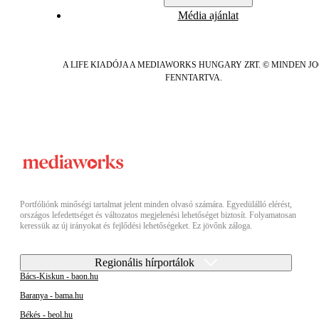
Média ajánlat
A LIFE KIADÓJA A MEDIAWORKS HUNGARY ZRT. © MINDEN J
FENNTARTVA.
Portfóliónk minőségi tartalmat jelent minden olvasó számára. Egyedülálló elérést,
országos lefedettséget és változatos megjelenési lehetőséget biztosít. Folyamatosan
keressük az új irányokat és fejlődési lehetőségeket. Ez jövőnk záloga.
Regionális hírportálok
Bács-Kiskun - baon.hu
Baranya - bama.hu
Békés - beol.hu