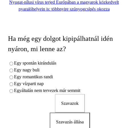
Nyugat-nílusi vírus terjed Európában a magyarok közkedvelt
nyaralóhelyein is: többnyire szúnyogcsípés okozza
Ha még egy dolgot kipipálhatnál idén
nyáron, mi lenne az?
Egy spontán kirándulás
Egy nagy buli
Egy romantikus randi
Egy vízparti nap
Egyáltalán nem tervezek már semmit
Szavazok
Szavazás állása