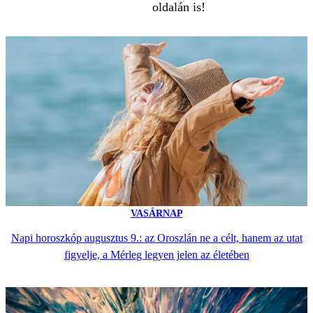
oldalán is!
VASÁRNAP
Napi horoszkóp augusztus 9.: az Oroszlán ne a célt, hanem az utat
figyelje, a Mérleg legyen jelen az életében