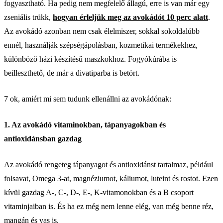
fogyasztható. Ha pedig nem megfelelő állagú, erre is van már egy
zseniális trükk,
hogyan érleljük meg az avokádót 10 perc alatt
.
Az avokádó azonban nem csak élelmiszer, sokkal sokoldalúbb
ennél, használják szépségápolásban, kozmetikai termékekhez,
különböző házi készítésű maszkokhoz. Fogyókúrába is
beilleszthető, de már a divatiparba is betört.
7 ok, amiért mi sem tudunk ellenállni az avokádónak:
1. Az avokádó vitaminokban, tápanyagokban és
antioxidánsban gazdag
Az avokádó rengeteg tápanyagot és antioxidánst tartalmaz, például
folsavat, Omega 3-at, magnéziumot, káliumot, luteint és rostot. Ezen
kívül gazdag A-, C-, D-, E-, K-vitamonokban és a B csoport
vitaminjaiban is. És ha ez még nem lenne elég, van még benne réz,
mangán és vas is.