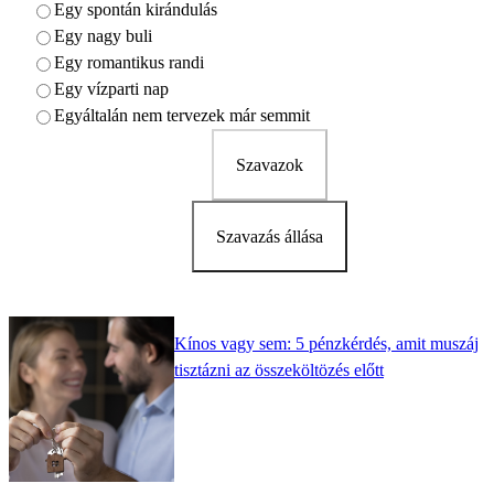
Egy spontán kirándulás
Egy nagy buli
Egy romantikus randi
Egy vízparti nap
Egyáltalán nem tervezek már semmit
Szavazok
Szavazás állása
Kínos vagy sem: 5 pénzkérdés, amit muszáj
tisztázni az összeköltözés előtt