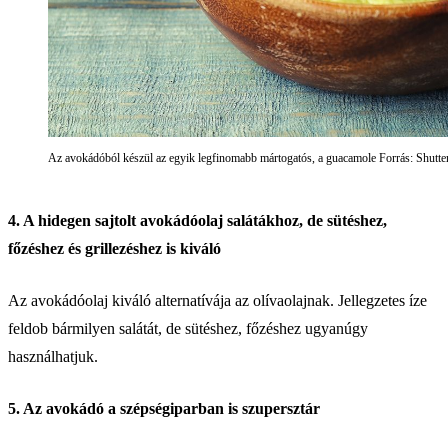
Az avokádóból készül az egyik legfinomabb mártogatós, a guacamole Forrás: Shutte
4. A hidegen sajtolt avokádóolaj salátákhoz, de sütéshez,
főzéshez és grillezéshez is kiváló
Az avokádóolaj kiváló alternatívája az olívaolajnak. Jellegzetes íze
feldob bármilyen salátát, de sütéshez, főzéshez ugyanúgy
használhatjuk.
5. Az avokádó a szépségiparban is szupersztár