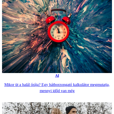
AI
Mikor üt a halál órája? Egy hátborzongató kalkulátor megmutatja,
mennyi időd van még