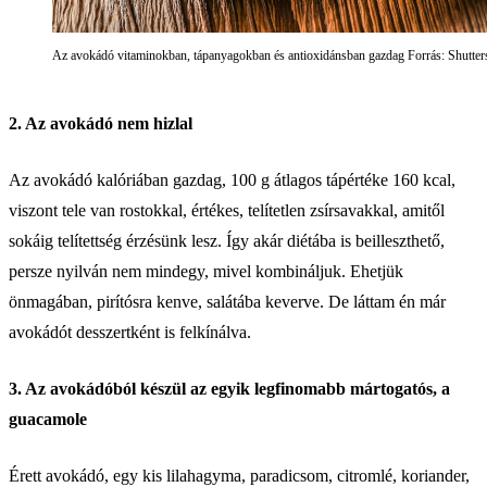
Az avokádó vitaminokban, tápanyagokban és antioxidánsban gazdag Forrás: Shutter
2. Az avokádó nem hizlal
Az avokádó kalóriában gazdag, 100 g átlagos tápértéke 160 kcal,
viszont tele van rostokkal, értékes, telítetlen zsírsavakkal, amitől
sokáig telítettség érzésünk lesz. Így akár diétába is beilleszthető,
persze nyilván nem mindegy, mivel kombináljuk. Ehetjük
önmagában, pirítósra kenve, salátába keverve. De láttam én már
avokádót desszertként is felkínálva.
3. Az avokádóból készül az egyik legfinomabb mártogatós, a
guacamole
Érett avokádó, egy kis lilahagyma, paradicsom, citromlé, koriander,