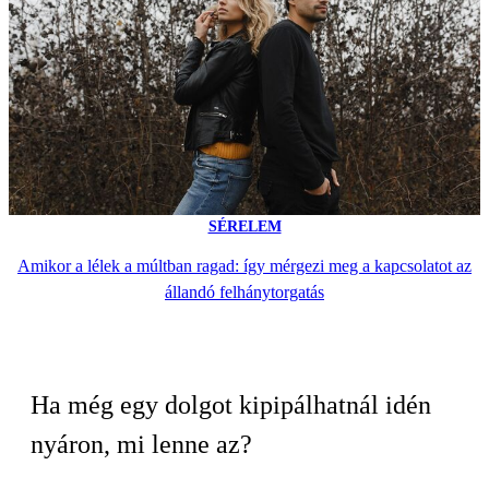
SÉRELEM
Amikor a lélek a múltban ragad: így mérgezi meg a kapcsolatot az
állandó felhánytorgatás
Ha még egy dolgot kipipálhatnál idén
nyáron, mi lenne az?