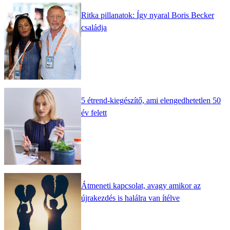
Ritka pillanatok: Így nyaral Boris Becker
családja
5 étrend-kiegészítő, ami elengedhetetlen 50
év felett
Átmeneti kapcsolat, avagy amikor az
újrakezdés is halálra van ítélve