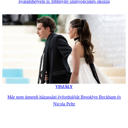
nyaralóhelyein is: többnyire szúnyogcsípés okozza
VISZÁLY
Már nem ünnepli házassági évfordulóját Brooklyn Beckham és
Nicola Peltz