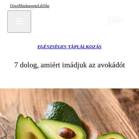
Origo
Mindmegette
Life
She
EGÉSZSÉGES TÁPLÁLKOZÁS
7 dolog, amiért imádjuk az avokádót