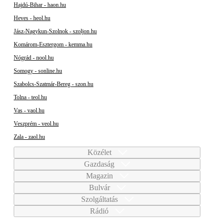
Hajdú-Bihar - haon.hu
Heves - heol.hu
Jász-Nagykun-Szolnok - szoljon.hu
Komárom-Esztergom - kemma.hu
Nógrád - nool.hu
Somogy - sonline.hu
Szabolcs-Szatmár-Bereg - szon.hu
Tolna - teol.hu
Vas - vaol.hu
Veszprém - veol.hu
Zala - zaol.hu
Közélet
Gazdaság
Magazin
Bulvár
Szolgáltatás
Rádió