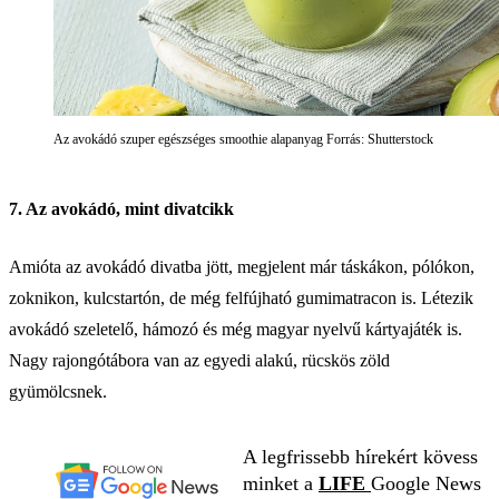
Az avokádó szuper egészséges smoothie alapanyag Forrás: Shutterstock
7. Az avokádó, mint divatcikk
Amióta az avokádó divatba jött, megjelent már táskákon, pólókon,
zoknikon, kulcstartón, de még felfújható gumimatracon is. Létezik
avokádó szeletelő, hámozó és még magyar nyelvű kártyajáték is.
Nagy rajongótábora van az egyedi alakú, rücskös zöld
gyümölcsnek.
A legfrissebb hírekért kövess
minket a
LIFE
Google News