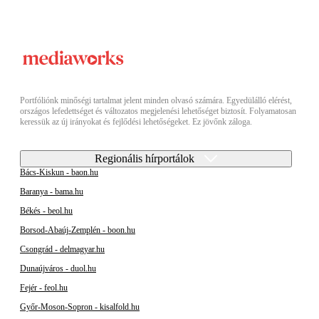
Portfóliónk minőségi tartalmat jelent minden olvasó számára. Egyedülálló elérést,
országos lefedettséget és változatos megjelenési lehetőséget biztosít. Folyamatosan
keressük az új irányokat és fejlődési lehetőségeket. Ez jövőnk záloga.
Regionális hírportálok
Bács-Kiskun - baon.hu
Baranya - bama.hu
Békés - beol.hu
Borsod-Abaúj-Zemplén - boon.hu
Csongrád - delmagyar.hu
Dunaújváros - duol.hu
Fejér - feol.hu
Győr-Moson-Sopron - kisalfold.hu