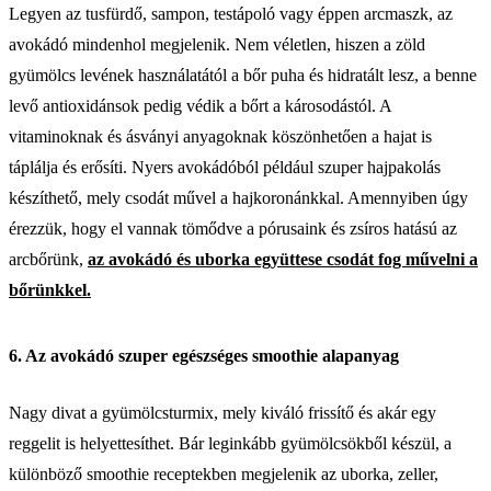
Legyen az tusfürdő, sampon, testápoló vagy éppen arcmaszk, az
avokádó mindenhol megjelenik. Nem véletlen, hiszen a zöld
gyümölcs levének használatától a bőr puha és hidratált lesz, a benne
levő antioxidánsok pedig védik a bőrt a károsodástól. A
vitaminoknak és ásványi anyagoknak köszönhetően a hajat is
táplálja és erősíti. Nyers avokádóból például szuper hajpakolás
készíthető, mely csodát művel a hajkoronánkkal. Amennyiben úgy
érezzük, hogy el vannak tömődve a pórusaink és zsíros hatású az
arcbőrünk,
az avokádó és uborka együttese csodát fog művelni a
bőrünkkel.
6. Az avokádó szuper egészséges smoothie alapanyag
Nagy divat a gyümölcsturmix, mely kiváló frissítő és akár egy
reggelit is helyettesíthet. Bár leginkább gyümölcsökből készül, a
különböző smoothie receptekben megjelenik az uborka, zeller,