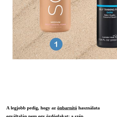
A legjobb pedig, hogy az
önbarnító
használata
egyáltalán nem egy ördöglakat: a szép