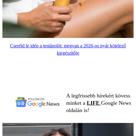
Cseréld le idén a testápolót: megvan a 2026-os nyár kötelező
kiegészítője
A legfrissebb hírekért kövess
minket a
LIFE
Google News
oldalán is!