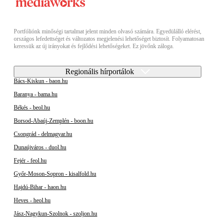
Portfóliónk minőségi tartalmat jelent minden olvasó számára. Egyedülálló elérést,
országos lefedettséget és változatos megjelenési lehetőséget biztosít. Folyamatosan
keressük az új irányokat és fejlődési lehetőségeket. Ez jövőnk záloga.
Regionális hírportálok
Bács-Kiskun - baon.hu
Baranya - bama.hu
Békés - beol.hu
Borsod-Abaúj-Zemplén - boon.hu
Csongrád - delmagyar.hu
Dunaújváros - duol.hu
Fejér - feol.hu
Győr-Moson-Sopron - kisalfold.hu
Hajdú-Bihar - haon.hu
Heves - heol.hu
Jász-Nagykun-Szolnok - szoljon.hu