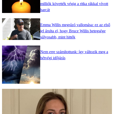
milliók követték végig a ritka rákkal vívott
harcát
Emma Willis megrázó vallomása: ez az első
jel árulta el, hogy Bruce Willis betegsége
súlyosabb, mint hitték
Nem erre számítottunk: így változik meg a
hétvégi időjárás