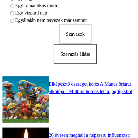
Egy romantikus randi
Egy vízparti nap
Egyáltalán nem tervezek már semmit
Szavazok
Szavazás állása
Elképesztő összeget keres A Mancs őrjárat
alkotója – Multimilliomos lett a jogdíjakból
26 évesen meghalt a népszerű influenszer: