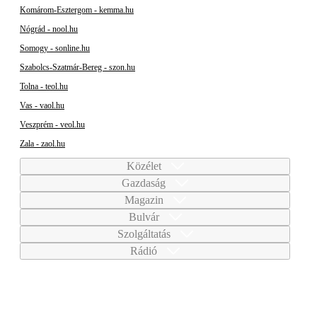
Komárom-Esztergom - kemma.hu
Nógrád - nool.hu
Somogy - sonline.hu
Szabolcs-Szatmár-Bereg - szon.hu
Tolna - teol.hu
Vas - vaol.hu
Veszprém - veol.hu
Zala - zaol.hu
Közélet
Gazdaság
Magazin
Bulvár
Szolgáltatás
Rádió