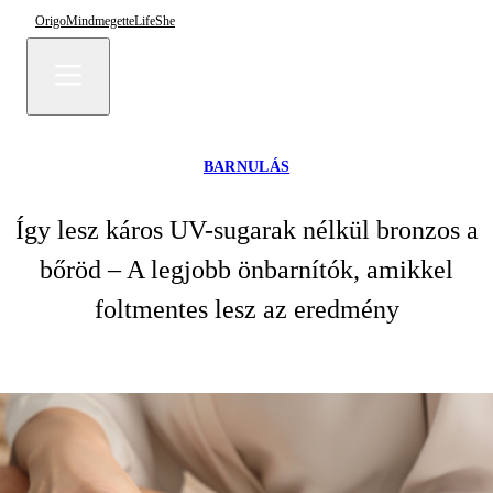
Origo
Mindmegette
Life
She
BARNULÁS
Így lesz káros UV-sugarak nélkül bronzos a
bőröd – A legjobb önbarnítók, amikkel
foltmentes lesz az eredmény