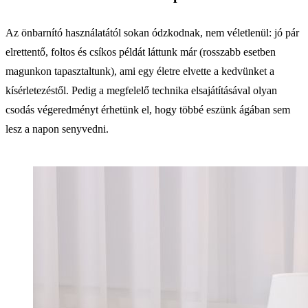
Az önbarnító használatától sokan ódzkodnak, nem véletlenül: jó pár
elrettentő, foltos és csíkos példát láttunk már (rosszabb esetben
magunkon tapasztaltunk), ami egy életre elvette a kedvünket a
kísérletezéstől. Pedig a megfelelő technika elsajátításával olyan
csodás végeredményt érhetünk el, hogy többé eszünk ágában sem
lesz a napon senyvedni.