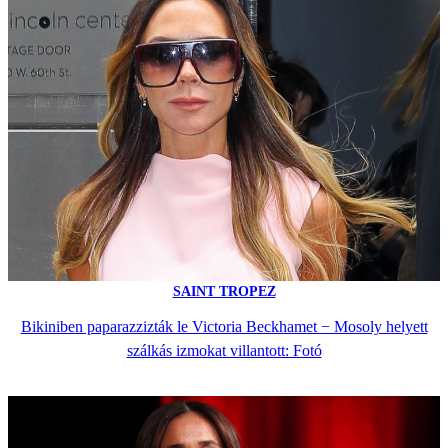
SAINT TROPEZ
Bikiniben paparazzizták le Victoria Beckhamet − Mosoly helyett
szálkás izmokat villantott: Fotó