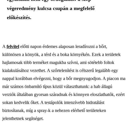
végeredmény kulcsa csupán a megfelelő
előkészítés.
A
felvitel
előtti napon érdemes alaposan leradírozni a bőrt,
különösen a könyök, a térd és a boka környékén. Ezek a területek
hajlamosak több terméket magukba szívni, ami sötétebb foltok
kialakulásához vezethet. A szőrtelenítést is célszerű legalább egy
nappal korábban elvégezni, hogy a bőr megnyugodjon. A piacon ma
már számos önbarnító típus közül választhatunk: a hab állagú
verziók általában gyorsan száradnak és könnyen eloszlathatók, ezért
sokan kedvelik őket. A testápolók intenzívebb hidratálást
biztosítanak, míg a spray-k a nehezen elérhető területeken
jelenthetnek segítséget.