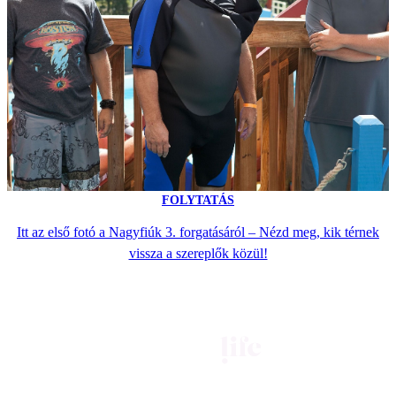
FOLYTATÁS
Itt az első fotó a Nagyfiúk 3. forgatásáról – Nézd meg, kik térnek
vissza a szereplők közül!