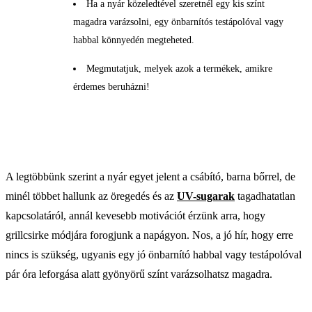
Ha a nyár közeledtével szeretnél egy kis színt
magadra varázsolni, egy önbarnítós testápolóval vagy
habbal könnyedén megteheted.
Megmutatjuk, melyek azok a termékek, amikre
érdemes beruházni!
A legtöbbünk szerint a nyár egyet jelent a csábító, barna bőrrel, de
minél többet hallunk az öregedés és az
UV-sugarak
tagadhatatlan
kapcsolatáról, annál kevesebb motivációt érzünk arra, hogy
grillcsirke módjára forogjunk a napágyon. Nos, a jó hír, hogy erre
nincs is szükség, ugyanis egy jó önbarnító habbal vagy testápolóval
pár óra leforgása alatt gyönyörű színt varázsolhatsz magadra.