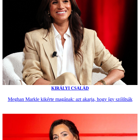
KIRÁLYI CSALÁD
Meghan Markle kikérte magának: azt akarja, hogy így szólítsák