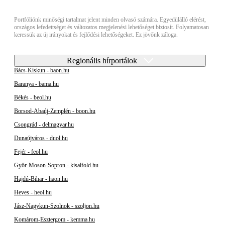
Portfóliónk minőségi tartalmat jelent minden olvasó számára. Egyedülálló elérést,
országos lefedettséget és változatos megjelenési lehetőséget biztosít. Folyamatosan
keressük az új irányokat és fejlődési lehetőségeket. Ez jövőnk záloga.
Regionális hírportálok
Bács-Kiskun - baon.hu
Baranya - bama.hu
Békés - beol.hu
Borsod-Abaúj-Zemplén - boon.hu
Csongrád - delmagyar.hu
Dunaújváros - duol.hu
Fejér - feol.hu
Győr-Moson-Sopron - kisalfold.hu
Hajdú-Bihar - haon.hu
Heves - heol.hu
Jász-Nagykun-Szolnok - szoljon.hu
Komárom-Esztergom - kemma.hu