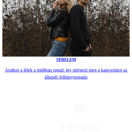
SÉRELEM
Amikor a lélek a múltban ragad: így mérgezi meg a kapcsolatot az
állandó felhánytorgatás