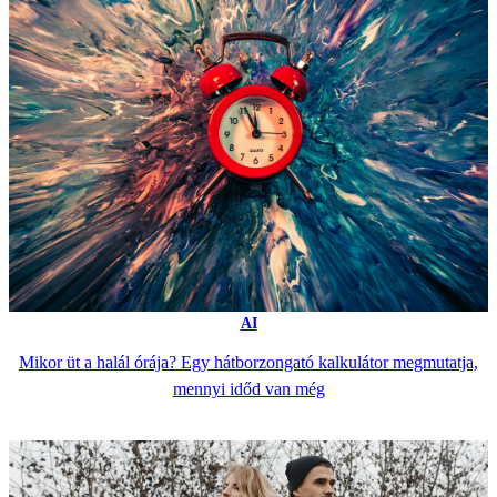
AI
Mikor üt a halál órája? Egy hátborzongató kalkulátor megmutatja,
mennyi időd van még