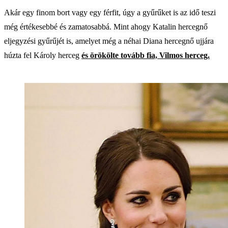
Akár egy finom bort vagy egy férfit, úgy a gyűrűket is az idő teszi
még értékesebbé és zamatosabbá. Mint ahogy Katalin hercegnő
eljegyzési gyűrűjét is, amelyet még a néhai Diana hercegnő ujjára
húzta fel Károly herceg
és örökölte tovább fia, Vilmos herceg.