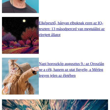
Elképesztő, hányan elbuknak ezen az IQ-
teszten: 13 másodperced van megtalálni az
elrejtett állatot
Napi horoszkóp augusztus 9.: az Oroszlán
ne a célt, hanem az utat figyelje, a Mérleg
legyen jelen az életében