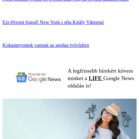
Ezt élvezni fogod! New York-i séta Király Viktorral
Kokainnyomok vannak az angliai ivóvízben
A legfrissebb hírekért kövess
minket a
LIFE
Google News
oldalán is!