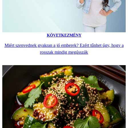
KÖVETKEZMÉNY
Miért szenvednek gyakran a jó emberek? Ezért tűnhet úgy, hogy a
rosszak mindig megússzák