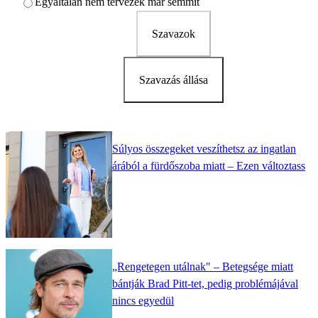
Egyáltalán nem tervezek már semmit
Szavazok
Szavazás állása
Súlyos összegeket veszíthetsz az ingatlan
árából a fürdőszoba miatt – Ezen változtass
„Rengetegen utálnak" – Betegsége miatt
bántják Brad Pitt-tet, pedig problémájával
nincs egyedül