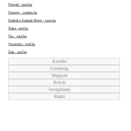
Nógrád - nool.hu
Somogy - sonline.hu
Szabolcs-Szatmár-Bereg - szon.hu
Tolna - teol.hu
Vas - vaol.hu
Veszprém - veol.hu
Zala - zaol.hu
Közélet
Gazdaság
Magazin
Bulvár
Szolgáltatás
Rádió