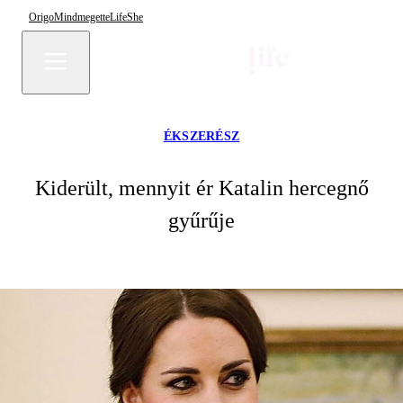
Origo
Mindmegette
Life
She
ÉKSZERÉSZ
Kiderült, mennyit ér Katalin hercegnő
gyűrűje