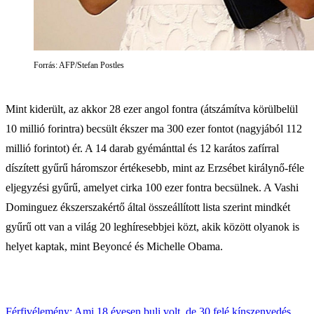
Forrás: AFP/Stefan Postles
Mint kiderült, az akkor 28 ezer angol fontra (átszámítva körülbelül
10 millió forintra) becsült ékszer ma 300 ezer fontot (nagyjából 112
millió forintot) ér. A 14 darab gyémánttal és 12 karátos zafírral
díszített gyűrű háromszor értékesebb, mint az Erzsébet királynő-féle
eljegyzési gyűrű, amelyet cirka 100 ezer fontra becsülnek. A Vashi
Dominguez ékszerszakértő által összeállított lista szerint mindkét
gyűrű ott van a világ 20 leghíresebbjei közt, akik között olyanok is
helyet kaptak, mint Beyoncé és Michelle Obama.
Férfivélemény: Ami 18 évesen buli volt, de 30 felé kínszenvedés