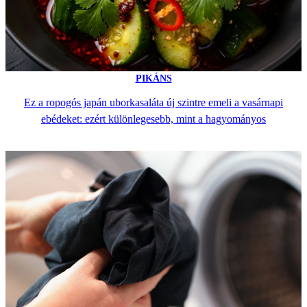
PIKÁNS
Ez a ropogós japán uborkasaláta új szintre emeli a vasárnapi
ebédeket: ezért különlegesebb, mint a hagyományos