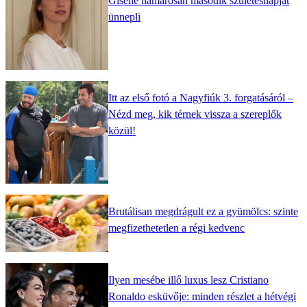
Giselle hamarosan második születésnapját
ünnepli
Itt az első fotó a Nagyfiúk 3. forgatásáról –
Nézd meg, kik térnek vissza a szereplők
közül!
Brutálisan megdrágult ez a gyümölcs: szinte
megfizethetetlen a régi kedvenc
Ilyen mesébe illő luxus lesz Cristiano
Ronaldo esküvője: minden részlet a hétvégi