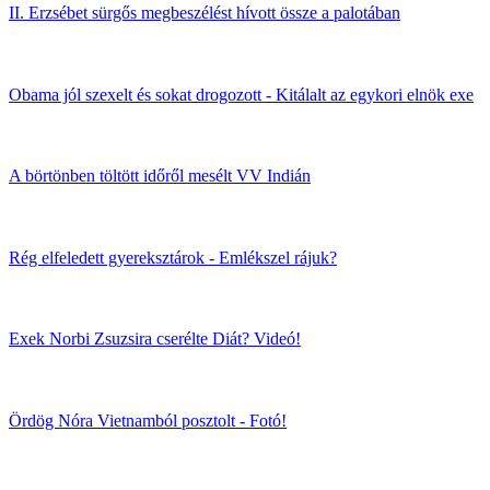
II. Erzsébet sürgős megbeszélést hívott össze a palotában
Obama jól szexelt és sokat drogozott - Kitálalt az egykori elnök exe
A börtönben töltött időről mesélt VV Indián
Rég elfeledett gyereksztárok - Emlékszel rájuk?
Exek Norbi Zsuzsira cserélte Diát? Videó!
Ördög Nóra Vietnamból posztolt - Fotó!