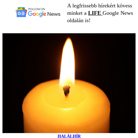
A legfrissebb hírekért kövess
minket a
LIFE
Google News
oldalán is!
HALÁLHÍR