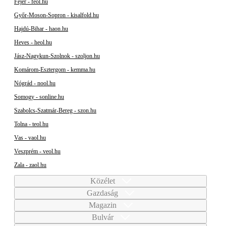
Fejér - feol.hu
Győr-Moson-Sopron - kisalfold.hu
Hajdú-Bihar - haon.hu
Heves - heol.hu
Jász-Nagykun-Szolnok - szoljon.hu
Komárom-Esztergom - kemma.hu
Nógrád - nool.hu
Somogy - sonline.hu
Szabolcs-Szatmár-Bereg - szon.hu
Tolna - teol.hu
Vas - vaol.hu
Veszprém - veol.hu
Zala - zaol.hu
Közélet
Gazdaság
Magazin
Bulvár