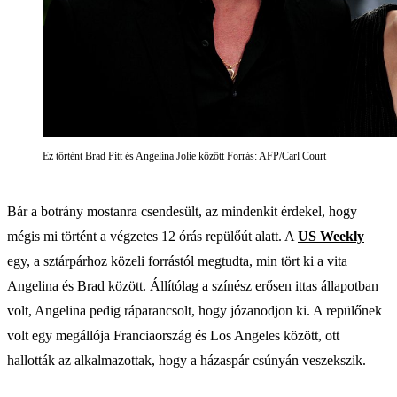
Ez történt Brad Pitt és Angelina Jolie között Forrás: AFP/Carl Court
Bár a botrány mostanra csendesült, az mindenkit érdekel, hogy
mégis mi történt a végzetes 12 órás repülőút alatt. A
US Weekly
egy, a sztárpárhoz közeli forrástól megtudta, min tört ki a vita
Angelina és Brad között. Állítólag a színész erősen ittas állapotban
volt, Angelina pedig ráparancsolt, hogy józanodjon ki. A repülőnek
volt egy megállója Franciaország és Los Angeles között, ott
hallották az alkalmazottak, hogy a házaspár csúnyán veszekszik.