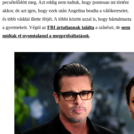
pecsételődött meg. Azt eddig nem tudtuk, hogy pontosan mi történt
akkor, de azt igen, hogy ezek után Angelina beadta a válókeresetet,
és több váddal illette férjét. A többi között azzal is, hogy bántalmazta
a gyermekeit. Végül az
FBI ártatlannak találta
a színészt, de
nem
múltak el nyomtalanul a megpróbáltatások
.