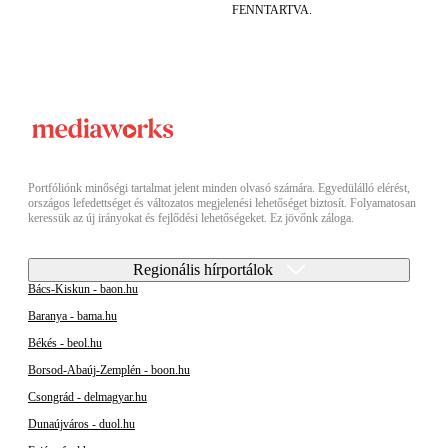
FENNTARTVA.
Portfóliónk minőségi tartalmat jelent minden olvasó számára. Egyedülálló elérést,
országos lefedettséget és változatos megjelenési lehetőséget biztosít. Folyamatosan
keressük az új irányokat és fejlődési lehetőségeket. Ez jövőnk záloga.
Regionális hírportálok
Bács-Kiskun - baon.hu
Baranya - bama.hu
Békés - beol.hu
Borsod-Abaúj-Zemplén - boon.hu
Csongrád - delmagyar.hu
Dunaújváros - duol.hu