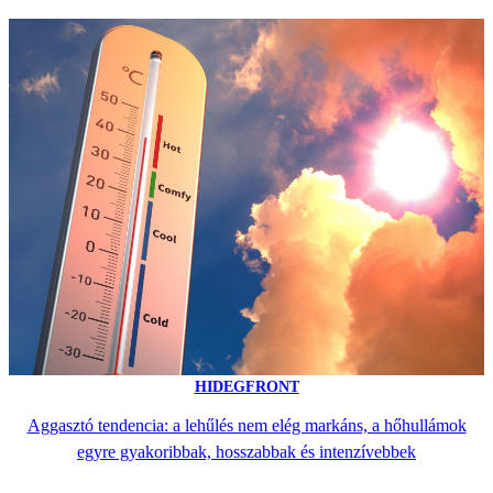
HIDEGFRONT
Aggasztó tendencia: a lehűlés nem elég markáns, a hőhullámok
egyre gyakoribbak, hosszabbak és intenzívebbek