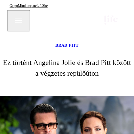
Origo
Mindmegette
Life
She
BRAD PITT
Ez történt Angelina Jolie és Brad Pitt között
a végzetes repülőúton