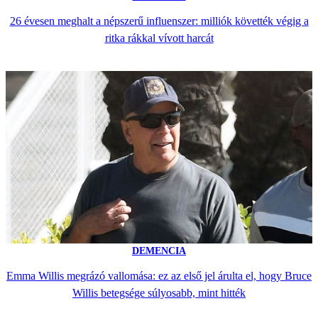
26 évesen meghalt a népszerű influenszer: milliók követték végig a
ritka rákkal vívott harcát
DEMENCIA
Emma Willis megrázó vallomása: ez az első jel árulta el, hogy Bruce
Willis betegsége súlyosabb, mint hitték