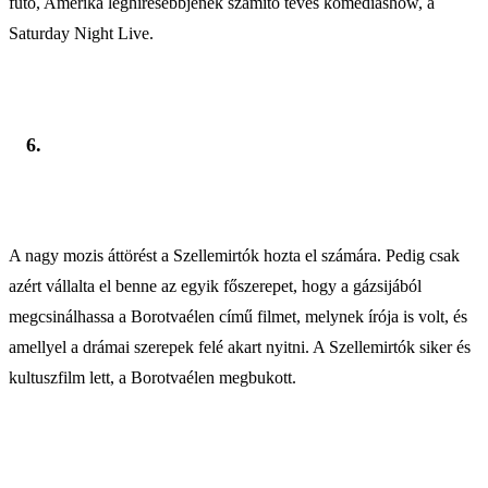
futó, Amerika leghíresebbjének számító tévés komédiashow, a
Saturday Night Live.
6.
A nagy mozis áttörést a Szellemirtók hozta el számára. Pedig csak
azért vállalta el benne az egyik főszerepet, hogy a gázsijából
megcsinálhassa a Borotvaélen című filmet, melynek írója is volt, és
amellyel a drámai szerepek felé akart nyitni. A Szellemirtók siker és
kultuszfilm lett, a Borotvaélen megbukott.