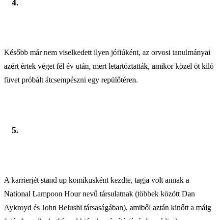
4.
Később már nem viselkedett ilyen jófiúként, az orvosi tanulmányai
azért értek véget fél év után, mert letartóztatták, amikor közel öt kiló
füvet próbált átcsempészni egy repülőtéren.
5.
A karrierjét stand up komikusként kezdte, tagja volt annak a
National Lampoon Hour nevű társulatnak (többek között Dan
Aykroyd és John Belushi társaságában), amiből aztán kinőtt a máig