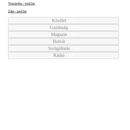
Veszprém - veol.hu
Zala - zaol.hu
Közélet
Gazdaság
Magazin
Bulvár
Szolgáltatás
Rádió