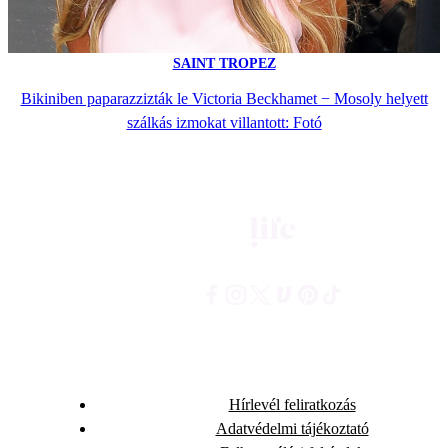
SAINT TROPEZ
Bikiniben paparazzizták le Victoria Beckhamet − Mosoly helyett
szálkás izmokat villantott: Fotó
Hírlevél feliratkozás
Adatvédelmi tájékoztató