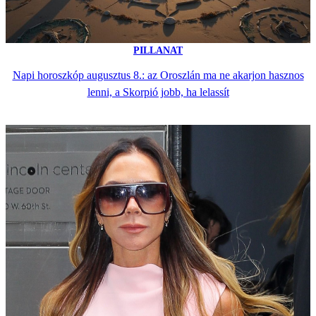
PILLANAT
Napi horoszkóp augusztus 8.: az Oroszlán ma ne akarjon hasznos
lenni, a Skorpió jobb, ha lelassít