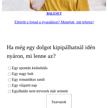
BALESET
Eltörött a fogad a nyaraláson? Mutatjuk, mit tehetsz!
Ha még egy dolgot kipipálhatnál idén
nyáron, mi lenne az?
Egy spontán kirándulás
Egy nagy buli
Egy romantikus randi
Egy vízparti nap
Egyáltalán nem tervezek már semmit
Szavazok