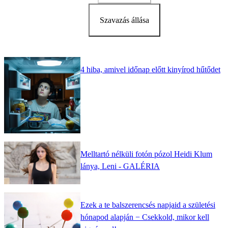
Szavazás állása
4 hiba, amivel időnap előtt kinyírod hűtődet
Melltartó nélküli fotón pózol Heidi Klum
lánya, Leni - GALÉRIA
Ezek a te balszerencsés napjaid a születési
hónapod alapján − Csekkold, mikor kell