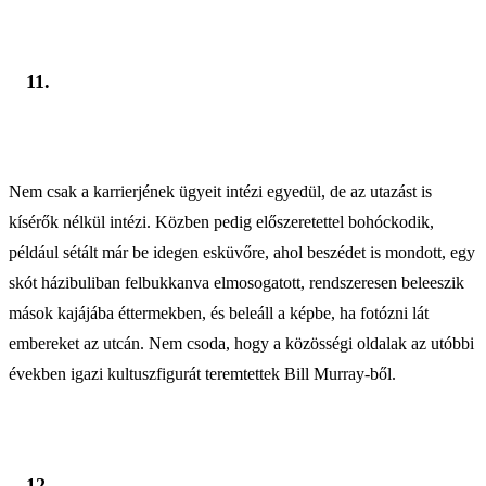
11.
Nem csak a karrierjének ügyeit intézi egyedül, de az utazást is
kísérők nélkül intézi. Közben pedig előszeretettel bohóckodik,
például sétált már be idegen esküvőre, ahol beszédet is mondott, egy
skót házibuliban felbukkanva elmosogatott, rendszeresen beleeszik
mások kajájába éttermekben, és beleáll a képbe, ha fotózni lát
embereket az utcán. Nem csoda, hogy a közösségi oldalak az utóbbi
években igazi kultuszfigurát teremtettek Bill Murray-ből.
12.