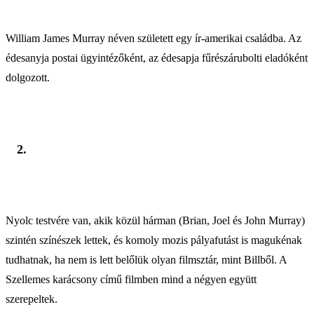
William James Murray néven született egy ír-amerikai családba. Az
édesanyja postai ügyintézőként, az édesapja fűrészárubolti eladóként
dolgozott.
2.
Nyolc testvére van, akik közül hárman (Brian, Joel és John Murray)
szintén színészek lettek, és komoly mozis pályafutást is magukénak
tudhatnak, ha nem is lett belőlük olyan filmsztár, mint Billből. A
Szellemes karácsony című filmben mind a négyen együtt
szerepeltek.