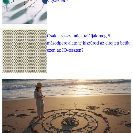
vigyáznod!
Csak a sasszeműek találják meg 5
másodperc alatt: te kiszúrod az elrejtett betűt
ezen az IQ-teszten?