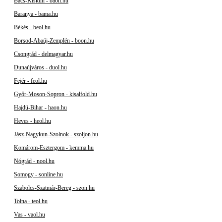
Bács-Kiskun - baon.hu
Baranya - bama.hu
Békés - beol.hu
Borsod-Abaúj-Zemplén - boon.hu
Csongrád - delmagyar.hu
Dunaújváros - duol.hu
Fejér - feol.hu
Győr-Moson-Sopron - kisalfold.hu
Hajdú-Bihar - haon.hu
Heves - heol.hu
Jász-Nagykun-Szolnok - szoljon.hu
Komárom-Esztergom - kemma.hu
Nógrád - nool.hu
Somogy - sonline.hu
Szabolcs-Szatmár-Bereg - szon.hu
Tolna - teol.hu
Vas - vaol.hu