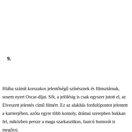
9.
Hiába számít korszakos jelentőségű színésznek és filmsztárnak,
sosem nyert Oscar-díjat. Sőt, a jelölésig is csak egyszer jutott el, az
Elveszett jelentés című filmért. Ez az alakítás fordulópontot jelentett
a karrierjében, azóta egyre több komoly, drámai szerepben bukkan
fel, miközben persze a maga szarkasztikus, faarcú humorát is
megőrzi.