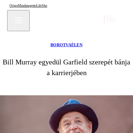
Origo
Mindmegette
Life
She
BOROTVAÉLEN
Bill Murray egyedül Garfield szerepét bánja
a karrierjében