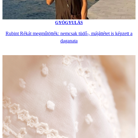
GYÓGYULÁS
Rubint Rékát megműtötték: nemcsak tüdő-, májáttétet is képzett a
daganata