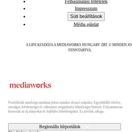
Felhasználási feltételek
Impresszum
Süti beállítások
Média ajánlat
A LIFE KIADÓJA A MEDIAWORKS HUNGARY ZRT. © MINDEN J
FENNTARTVA.
Portfóliónk minőségi tartalmat jelent minden olvasó számára. Egyedülálló elérést,
országos lefedettséget és változatos megjelenési lehetőséget biztosít. Folyamatosan
keressük az új irányokat és fejlődési lehetőségeket. Ez jövőnk záloga.
Regionális hírportálok