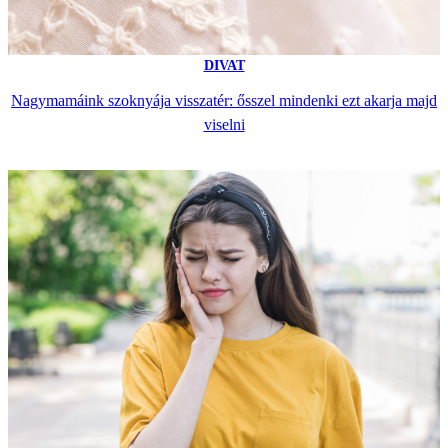
DIVAT
Nagymamáink szoknyája visszatér: ősszel mindenki ezt akarja majd
viselni