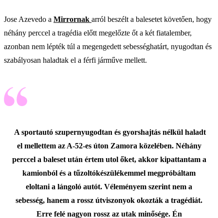
Jose Azevedo a
Mirrornak
arról beszélt a balesetet követően, hogy
néhány perccel a tragédia előtt megelőzte őt a két fiatalember,
azonban nem lépték túl a megengedett sebességhatárt, nyugodtan és
szabályosan haladtak el a férfi járműve mellett.
A sportautó szupernyugodtan és gyorshajtás nélkül haladt
el mellettem az A-52-es úton Zamora közelében. Néhány
perccel a baleset után értem utol őket, akkor kipattantam a
kamionból és a tűzoltókészülékemmel megpróbáltam
eloltani a lángoló autót. Véleményem szerint nem a
sebesség, hanem a rossz útviszonyok okozták a tragédiát.
Erre felé nagyon rossz az utak minősége. Én