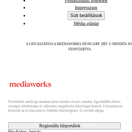
Felhasználási feltételek
Impresszum
Süti beállítások
Média ajánlat
A LIFE KIADÓJA A MEDIAWORKS HUNGARY ZRT. © MINDEN J
FENNTARTVA.
Portfóliónk minőségi tartalmat jelent minden olvasó számára. Egyedülálló elérést,
országos lefedettséget és változatos megjelenési lehetőséget biztosít. Folyamatosan
keressük az új irányokat és fejlődési lehetőségeket. Ez jövőnk záloga.
Regionális hírportálok
Bács-Kiskun - baon.hu