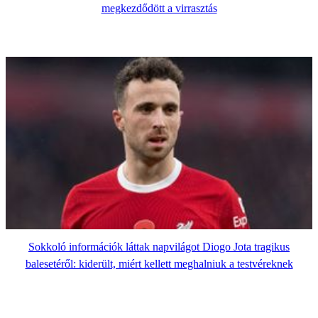
megkezdődött a virrasztás
Sokkoló információk láttak napvilágot Diogo Jota tragikus
balesetéről: kiderült, miért kellett meghalniuk a testvéreknek