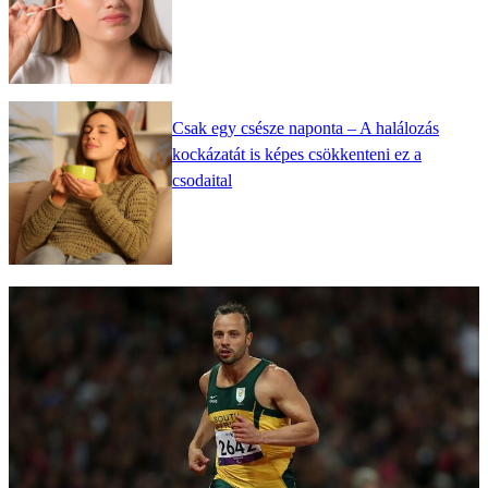
Csak egy csésze naponta – A halálozás
kockázatát is képes csökkenteni ez a
csodaital