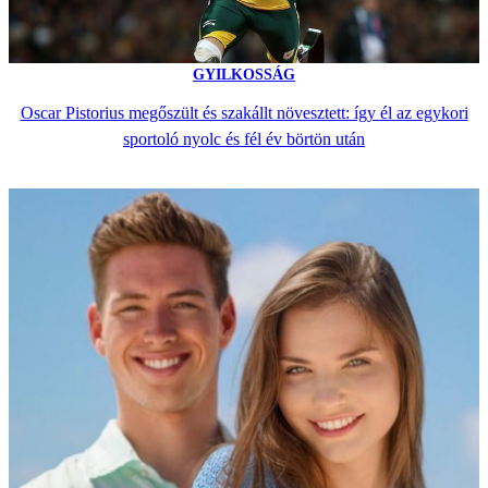
GYILKOSSÁG
Oscar Pistorius megőszült és szakállt növesztett: így él az egykori
sportoló nyolc és fél év börtön után