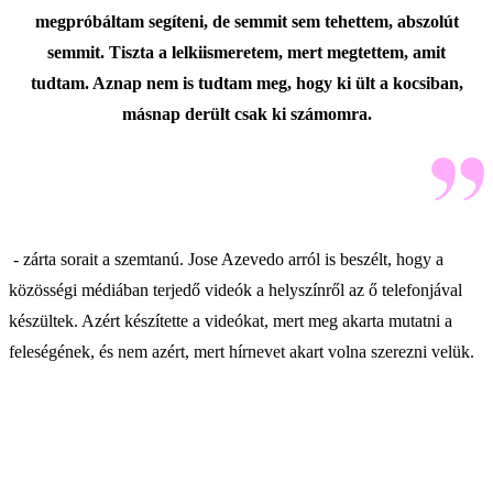
megpróbáltam segíteni, de semmit sem tehettem, abszolút
semmit. Tiszta a lelkiismeretem, mert megtettem, amit
tudtam. Aznap nem is tudtam meg, hogy ki ült a kocsiban,
másnap derült csak ki számomra.
- zárta sorait a szemtanú. Jose Azevedo arról is beszélt, hogy a
közösségi médiában terjedő videók a helyszínről az ő telefonjával
készültek. Azért készítette a videókat, mert meg akarta mutatni a
feleségének, és nem azért, mert hírnevet akart volna szerezni velük.