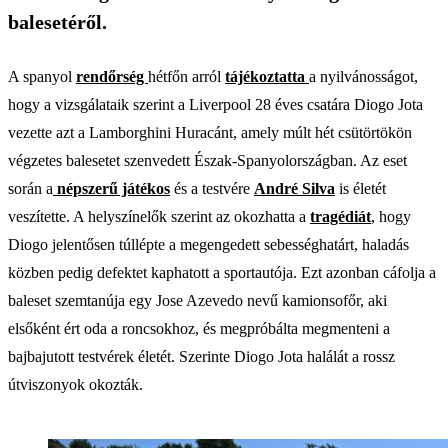
balesetéről.
A spanyol
rendőrség
hétfőn arról
tájékoztatta
a nyilvánosságot,
hogy a vizsgálataik szerint a Liverpool 28 éves csatára Diogo Jota
vezette azt a Lamborghini Huracánt, amely múlt hét csütörtökön
végzetes balesetet szenvedett Észak-Spanyolországban. Az eset
során a
népszerű játékos
és a testvére
André Silva
is életét
veszítette. A helyszínelők szerint az okozhatta a
tragédiát
, hogy
Diogo jelentősen túllépte a megengedett sebességhatárt, haladás
közben pedig defektet kaphatott a sportautója. Ezt azonban cáfolja a
baleset szemtanúja egy Jose Azevedo nevű kamionsofőr, aki
elsőként ért oda a roncsokhoz, és megpróbálta megmenteni a
bajbajutott testvérek életét. Szerinte Diogo Jota halálát a rossz
útviszonyok okozták.