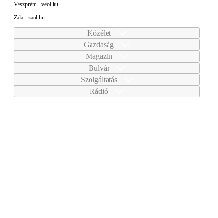
Veszprém - veol.hu
Zala - zaol.hu
Közélet
Gazdaság
Magazin
Bulvár
Szolgáltatás
Rádió