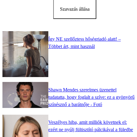
Szavazás állása
Így NE szellőztess hőségriadó alatt! –
Többet árt, mint használ
Shawn Mendes szerelmes üzenettel
tudatatta, hogy foglalt a szíve: ez a gyönyörű
színésznő a barátnője - Fotó
Veszélyes hiba, amit milliók követnek el:
ezért ne nyúlj fültisztító pálcikával a füledbe