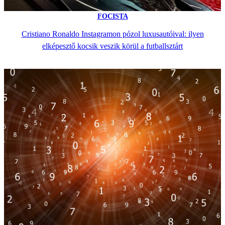
FOCISTA
Cristiano Ronaldo Instagramon pózol luxusautóival: ilyen
elképesztő kocsik veszik körül a futballsztárt