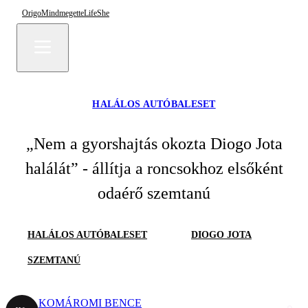
Origo
Mindmegette
Life
She
HALÁLOS AUTÓBALESET
„Nem a gyorshajtás okozta Diogo Jota
halálát” - állítja a roncsokhoz elsőként
odaérő szemtanú
HALÁLOS AUTÓBALESET
DIOGO JOTA
SZEMTANÚ
KOMÁROMI BENCE