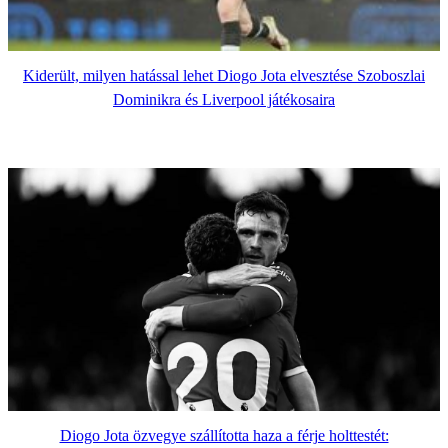
Kiderült, milyen hatással lehet Diogo Jota elvesztése Szoboszlai
Dominikra és Liverpool játékosaira
Diogo Jota özvegye szállította haza a férje holttestét: