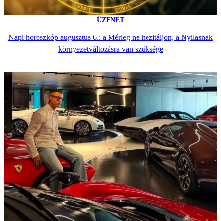
ÜZENET
Napi horoszkóp augusztus 6.: a Mérleg ne hezitáljon, a Nyilasnak
környezetváltozásra van szüksége