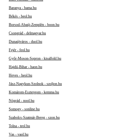
Baranya - bama.hu
Békés - beol.hu
Borsod-Abaúj-Zemplén - boon.hu
Csongrád - delmagyar.hu
Dunaújváros - duol.hu
Fejér - feol.hu
Győr-Moson-Sopron - kisalfold.hu
Hajdú-Bihar - haon.hu
Heves - heol.hu
Jász-Nagykun-Szolnok - szoljon.hu
Komárom-Esztergom - kemma.hu
Nógrád - nool.hu
Somogy - sonline.hu
Szabolcs-Szatmár-Bereg - szon.hu
Tolna - teol.hu
Vas - vaol.hu