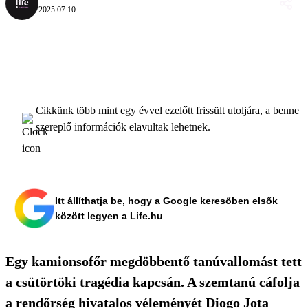
2025.07.10.
Cikkünk több mint egy évvel ezelőtt frissült utoljára, a benne
szereplő információk elavultak lehetnek.
Itt állíthatja be, hogy a Google keresőben elsők
között legyen a Life.hu
Egy kamionsofőr megdöbbentő tanúvallomást tett
a csütörtöki tragédia kapcsán. A szemtanú cáfolja
a rendőrség hivatalos véleményét Diogo Jota