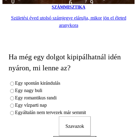
SZÁMMISZTIKA
Születési éved utolsó számjegye elárulja, mikor jön el életed
aranykora
Ha még egy dolgot kipipálhatnál idén
nyáron, mi lenne az?
Egy spontán kirándulás
Egy nagy buli
Egy romantikus randi
Egy vízparti nap
Egyáltalán nem tervezek már semmit
Szavazok