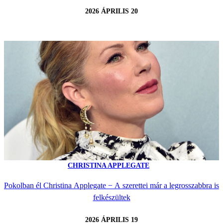
2026 ÁPRILIS 20
CHRISTINA APPLEGATE
Pokolban él Christina Applegate − A szerettei már a legrosszabbra is
felkészültek
2026 ÁPRILIS 19