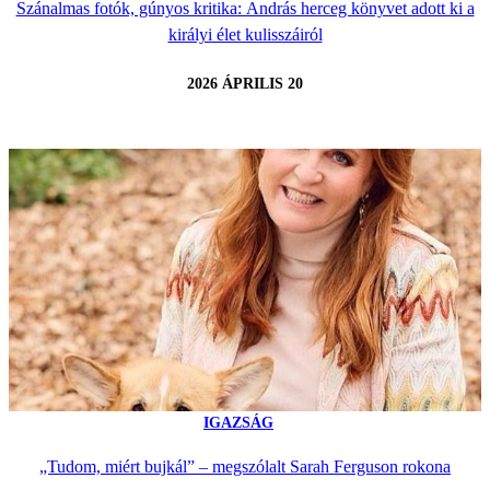
Szánalmas fotók, gúnyos kritika: András herceg könyvet adott ki a
királyi élet kulisszáiról
2026 ÁPRILIS 20
IGAZSÁG
„Tudom, miért bujkál” – megszólalt Sarah Ferguson rokona