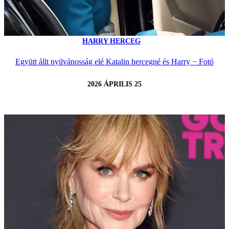
HARRY HERCEG
Együtt állt nyilvánosság elé Katalin hercegné és Harry − Fotó
2026 ÁPRILIS 25