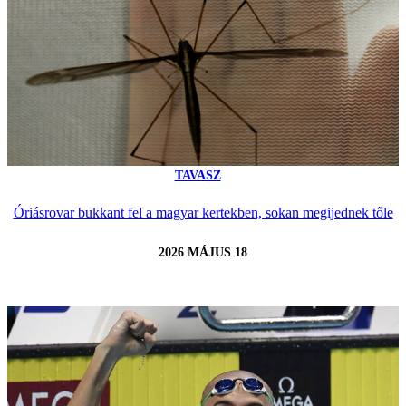
TAVASZ
Óriásrovar bukkant fel a magyar kertekben, sokan megijednek tőle
2026 MÁJUS 18