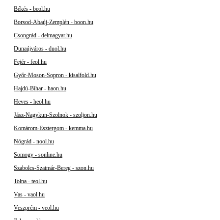
Békés - beol.hu
Borsod-Abaúj-Zemplén - boon.hu
Csongrád - delmagyar.hu
Dunaújváros - duol.hu
Fejér - feol.hu
Győr-Moson-Sopron - kisalfold.hu
Hajdú-Bihar - haon.hu
Heves - heol.hu
Jász-Nagykun-Szolnok - szoljon.hu
Komárom-Esztergom - kemma.hu
Nógrád - nool.hu
Somogy - sonline.hu
Szabolcs-Szatmár-Bereg - szon.hu
Tolna - teol.hu
Vas - vaol.hu
Veszprém - veol.hu