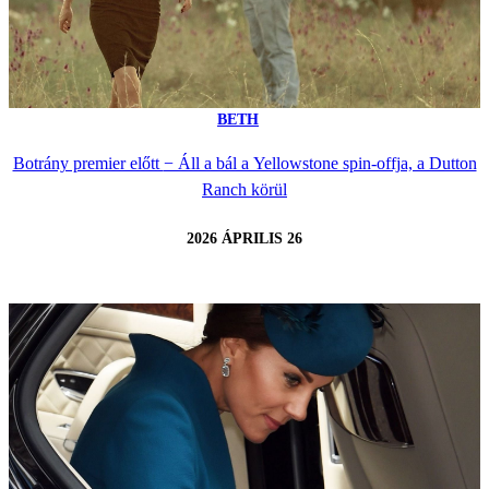
BETH
Botrány premier előtt − Áll a bál a Yellowstone spin-offja, a Dutton
Ranch körül
2026 ÁPRILIS 26