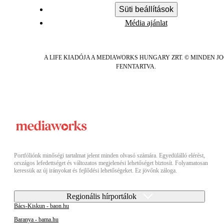
Süti beállítások
Média ajánlat
A LIFE KIADÓJA A MEDIAWORKS HUNGARY ZRT. © MINDEN J
FENNTARTVA.
Portfóliónk minőségi tartalmat jelent minden olvasó számára. Egyedülálló elérést,
országos lefedettséget és változatos megjelenési lehetőséget biztosít. Folyamatosan
keressük az új irányokat és fejlődési lehetőségeket. Ez jövőnk záloga.
Regionális hírportálok
Bács-Kiskun - baon.hu
Baranya - bama.hu