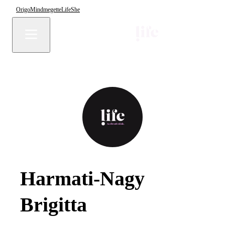
Origo
Mindmegette
Life
She
Harmati-Nagy
Brigitta