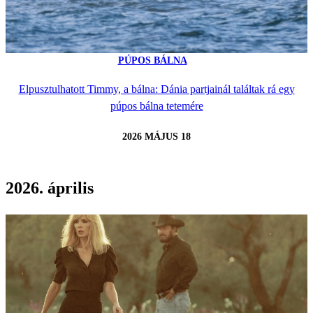
PÚPOS BÁLNA
Elpusztulhatott Timmy, a bálna: Dánia partjainál találtak rá egy
púpos bálna tetemére
2026 MÁJUS 18
2026. április