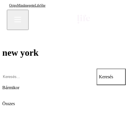
Origo
Mindmegette
Life
She
new york
Keresés
Bármikor
Összes