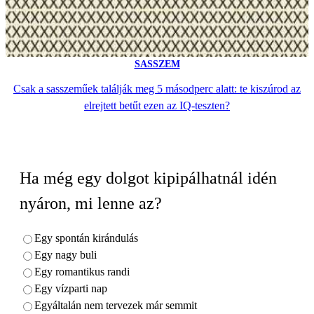
SASSZEM
Csak a sasszeműek találják meg 5 másodperc alatt: te kiszúrod az
elrejtett betűt ezen az IQ-teszten?
Ha még egy dolgot kipipálhatnál idén
nyáron, mi lenne az?
Egy spontán kirándulás
Egy nagy buli
Egy romantikus randi
Egy vízparti nap
Egyáltalán nem tervezek már semmit