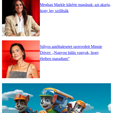
Meghan Markle kikérte magának: azt akarja,
hogy így szólítsák
Súlyos autóbalesetet szenvedett Minnie
Driver: „Nagyon hálás vagyok, hogy
életben maradtam”