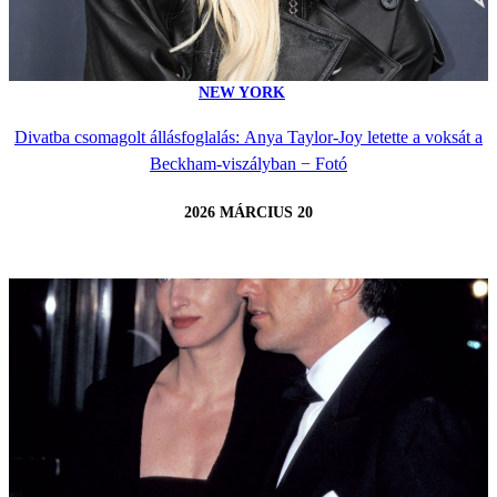
NEW YORK
Divatba csomagolt állásfoglalás: Anya Taylor-Joy letette a voksát a
Beckham-viszályban − Fotó
2026 MÁRCIUS 20