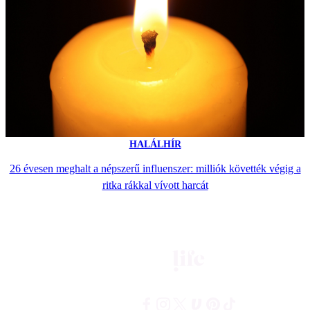
HALÁLHÍR
26 évesen meghalt a népszerű influenszer: milliók követték végig a
ritka rákkal vívott harcát