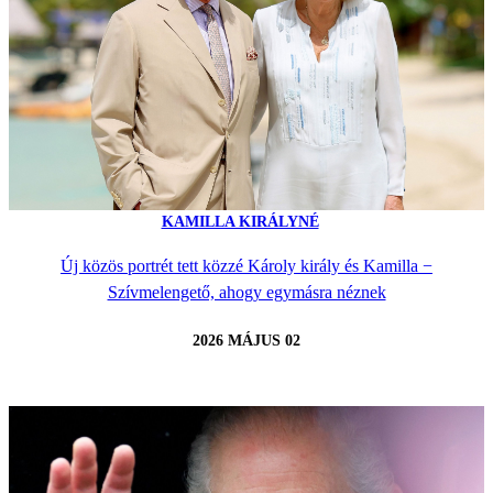
KAMILLA KIRÁLYNÉ
Új közös portrét tett közzé Károly király és Kamilla −
Szívmelengető, ahogy egymásra néznek
2026 MÁJUS 02