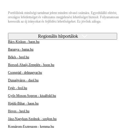
Portfóliónk minőségi tartalmat jelent minden olvasó számára. Egyedülálló elérést,
országos lefedettséget és változatos megjelenési lehetőséget biztosít. Folyamatosan
keressük az új irányokat és fejlődési lehetőségeket. Ez jövőnk záloga.
Regionális hírportálok
Bács-Kiskun - baon.hu
Baranya - bama.hu
Békés - beol.hu
Borsod-Abaúj-Zemplén - boon.hu
Csongrád - delmagyar.hu
Dunaújváros - duol.hu
Fejér - feol.hu
Győr-Moson-Sopron - kisalfold.hu
Hajdú-Bihar - haon.hu
Heves - heol.hu
Jász-Nagykun-Szolnok - szoljon.hu
Komárom-Esztergom - kemma.hu