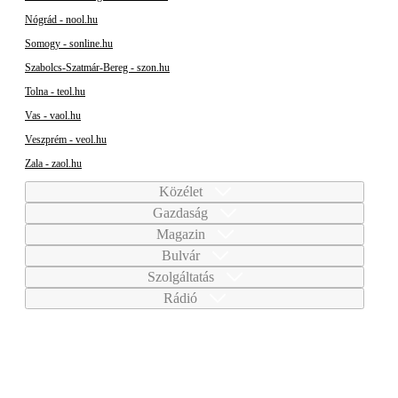
Nógrád - nool.hu
Somogy - sonline.hu
Szabolcs-Szatmár-Bereg - szon.hu
Tolna - teol.hu
Vas - vaol.hu
Veszprém - veol.hu
Zala - zaol.hu
Közélet
Gazdaság
Magazin
Bulvár
Szolgáltatás
Rádió