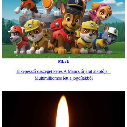
MESE
Elképesztő összeget keres A Mancs őrjárat alkotója –
Multimilliomos lett a jogdíjakból