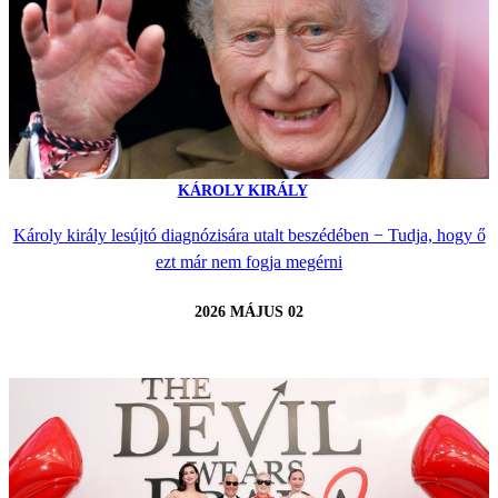
KÁROLY KIRÁLY
Károly király lesújtó diagnózisára utalt beszédében − Tudja, hogy ő
ezt már nem fogja megérni
2026 MÁJUS 02