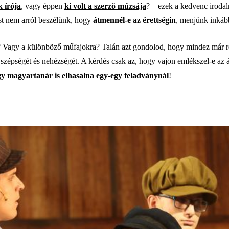
k írója
, vagy éppen
ki volt a szerző múzsája
? – ezek a kedvenc irodal
st nem arról beszélünk, hogy
átmennél-e az érettségin
, menjünk inkáb
 Vagy a különböző műfajokra? Talán azt gondolod, hogy mindez már ré
szépségét és nehézségét. A kérdés csak az, hogy vajon emlékszel-e az á
y magyartanár is elhasalna egy-egy feladványnál
!