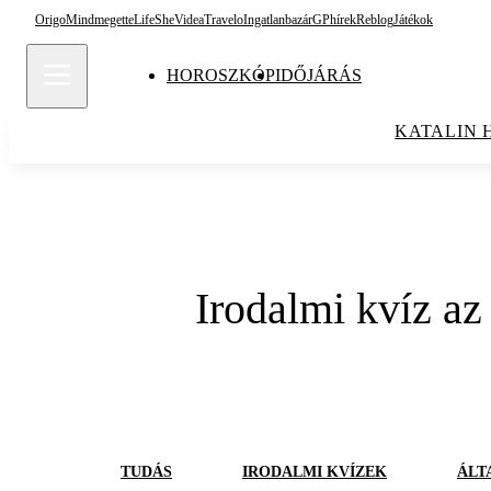
Origo
Mindmegette
Life
She
Videa
Travelo
Ingatlanbazár
GPhírek
Reblog
Játékok
HOROSZKÓP
IDŐJÁRÁS
KATALIN 
Irodalmi kvíz az
TUDÁS
IRODALMI KVÍZEK
ÁLT