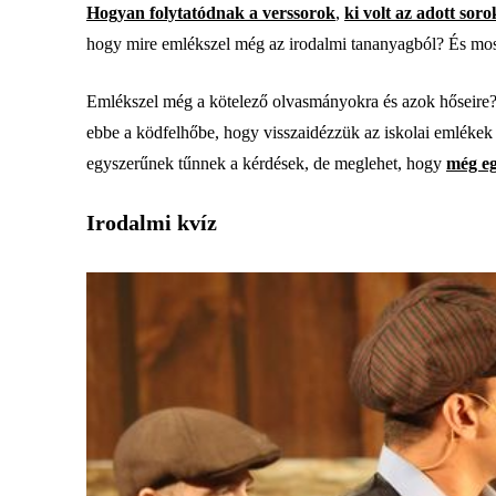
Hogyan folytatódnak a verssorok
,
ki volt az adott soro
hogy mire emlékszel még az irodalmi tananyagból? És mo
Emlékszel még a kötelező olvasmányokra és azok hőseire?
ebbe a ködfelhőbe, hogy visszaidézzük az iskolai emlékek 
egyszerűnek tűnnek a kérdések, de meglehet, hogy
még eg
Irodalmi kvíz