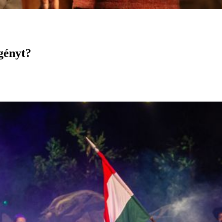
egényt?