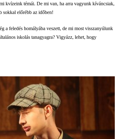
mi kvízeink témái. De mi van, ha arra vagyunk kíváncsiak,
b sokkal előrébb az időben!
g a feledés homályába veszett, de mi most visszanyúlunk
ltalános iskolás tanagyagra? Vigyázz, lehet, hogy