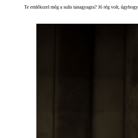
Te emlékszel még a sulis tanagyagra? Jó rég volt, úgyhogy i