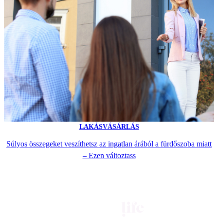
LAKÁSVÁSÁRLÁS
Súlyos összegeket veszíthetsz az ingatlan árából a fürdőszoba miatt
– Ezen változtass