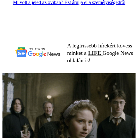
Mi volt a jeled az oviban? Ezt árulja el a személyiségedről
A legfrissebb hírekért kövess
minket a
LIFE
Google News
oldalán is!