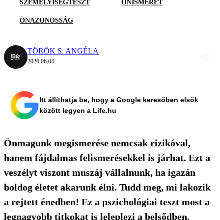
SZEMÉLYISÉGTESZT
ÖNISMERET
ÖNAZONOSSÁG
TÖRÖK S. ANGÉLA
2026.06.04.
Itt állíthatja be, hogy a Google keresőben elsők
között legyen a Life.hu
Önmagunk megismerése nemcsak rizikóval,
hanem fájdalmas felismerésekkel is járhat. Ezt a
veszélyt viszont muszáj vállalnunk, ha igazán
boldog életet akarunk élni. Tudd meg, mi lakozik
a rejtett énedben! Ez a pszichológiai teszt most a
legnagyobb titkokat is leleplezi a belsődben.