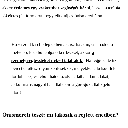
akkor
érdemes egy szakember segítségét kérni
, hiszen a terápia
tökéletes platform arra, hogy elindulj az önismereti úton.
Ha viszont kisebb léptékben akarsz haladni, és imádod a
mélyebb, lélekboncolgató kérdéseket, akkor
a
személyiségteszteket neked találták ki
. Ha reggelente tíz
percet eltöltesz olyan kérdésekkel, melyekkel a belsőd felé
fordulhatsz, és lebonthatod azokat a láthatatlan falakat,
akkor máris nagyot haladtál előre a görögök által kijelölt
úton!
Önismereti teszt: mi lakozik a rejtett énedben?