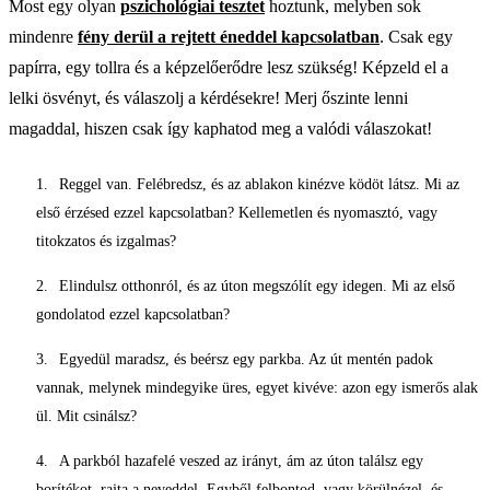
Most egy olyan
pszichológiai tesztet
hoztunk, melyben sok
mindenre
fény derül a rejtett éneddel kapcsolatban
. Csak egy
papírra, egy tollra és a képzelőerődre lesz szükség! Képzeld el a
lelki ösvényt, és válaszolj a kérdésekre! Merj őszinte lenni
magaddal, hiszen csak így kaphatod meg a valódi válaszokat!
Reggel van. Felébredsz, és az ablakon kinézve ködöt látsz. Mi az
első érzésed ezzel kapcsolatban? Kellemetlen és nyomasztó, vagy
titokzatos és izgalmas?
Elindulsz otthonról, és az úton megszólít egy idegen. Mi az első
gondolatod ezzel kapcsolatban?
Egyedül maradsz, és beérsz egy parkba. Az út mentén padok
vannak, melynek mindegyike üres, egyet kivéve: azon egy ismerős alak
ül. Mit csinálsz?
A parkból hazafelé veszed az irányt, ám az úton találsz egy
borítékot, rajta a neveddel. Egyből felbontod, vagy körülnézel, és