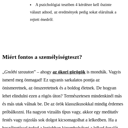
A pszichológiai tesztben 4 kérdésre kell őszinte
választ adnod, az eredmények pedig sokat elárulnak a
rejtett énedről.
Miért fontos a személyiségteszt?
„
Gnóthi szeauton
” – ahogy
az ókori görögök
is mondták. Vagyis
ismerd meg önmagad! Ez ugyanis sarkalatos pontja az
önismeretnek, az önszeretetnek és a boldog életnek. De hogyan
lehet elindulni ezen a rögös úton? Természetesen mindenkinél más
és más utak válnak be. De az örök klasszikusokkal mindig érdemes
próbálkozni. Ha nagyon vizuális típus vagy, akkor egy meditatív
festés vagy rajzolás sok dolgot kicsomagolhat a lelkedben. Ha a
beszélgetéssel tudod a legjobban kigombolyítani a lelked fonalát,