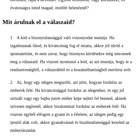
óvatosságra inted magad, mielőtt belenéznél?
Mit árulnak el a válaszaid?
A köd a bizonytalansággal való viszonyodat mutatja. Ha
izgalmasnak látod, és kíváncsiság fog el miatta, akkor jól tűröd a
spontaneitást, és nem zavar, hogy bizonyos kérdésekre még nincsenek
meg a válaszaid. Ha viszont nyomaszt a köd, az azt mutatja, hogy te a
rendszerességből, a válaszokból és a kiszámíthatóságból merítesz erőt.
Az, hogy egy idegen megszólít, azt jelzi, hogyan fordulsz az
emberek felé. Ha kíváncsisággal fordulsz az idegenhez, és egy jól
szituált vagy egy bajba jutott ember képe sejlett fel benned, akinek
szívesen segítenél, akkor bizalommal fordulsz az emberek felé. Ha
viszont egyből elfogott a gyanú és a félelem, az idegen pedig egy
ijesztő alak volt, akkor gyanakvással és bizalmatlansággal kezeled az
embertársaidat.