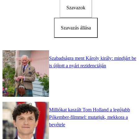
Szavazok
Szavazás állása
Szabadságra ment Károly király: mindjárt be
is újított a nyári rezidenciáján
Milliókat kaszált Tom Holland a legújabb
Pókember-filmmel: mutatjuk, mekkora a
bevétele