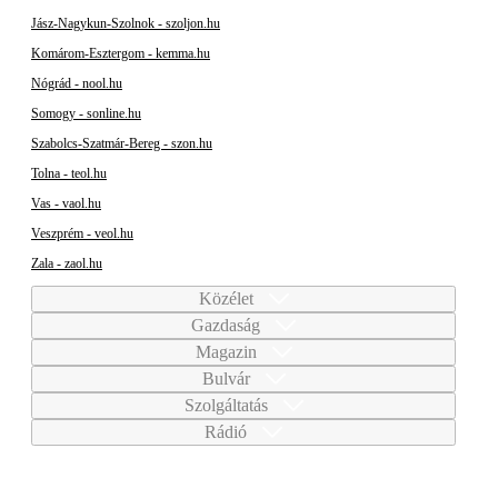
Jász-Nagykun-Szolnok - szoljon.hu
Komárom-Esztergom - kemma.hu
Nógrád - nool.hu
Somogy - sonline.hu
Szabolcs-Szatmár-Bereg - szon.hu
Tolna - teol.hu
Vas - vaol.hu
Veszprém - veol.hu
Zala - zaol.hu
Közélet
Gazdaság
Magazin
Bulvár
Szolgáltatás
Rádió