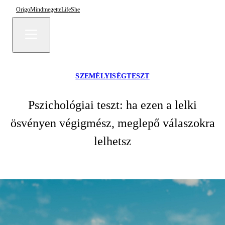
Origo
Mindmegette
Life
She
SZEMÉLYISÉGTESZT
Pszichológiai teszt: ha ezen a lelki
ösvényen végigmész, meglepő válaszokra
lelhetsz