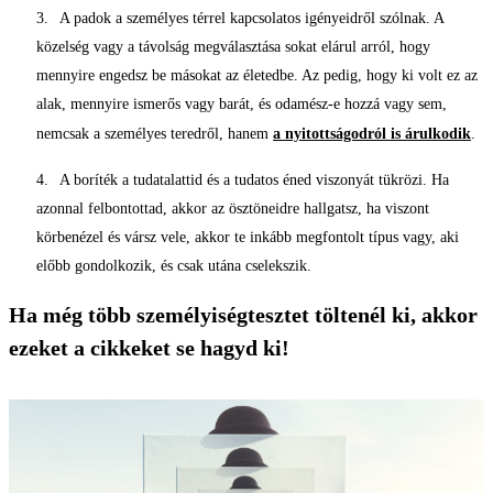
A padok a személyes térrel kapcsolatos igényeidről szólnak. A
közelség vagy a távolság megválasztása sokat elárul arról, hogy
mennyire engedsz be másokat az életedbe. Az pedig, hogy ki volt ez az
alak, mennyire ismerős vagy barát, és odamész-e hozzá vagy sem,
nemcsak a személyes teredről, hanem
a nyitottságodról is árulkodik
.
A boríték a tudatalattid és a tudatos éned viszonyát tükrözi. Ha
azonnal felbontottad, akkor az ösztöneidre hallgatsz, ha viszont
körbenézel és vársz vele, akkor te inkább megfontolt típus vagy, aki
előbb gondolkozik, és csak utána cselekszik.
Ha még több személyiségtesztet töltenél ki, akkor
ezeket a cikkeket se hagyd ki!