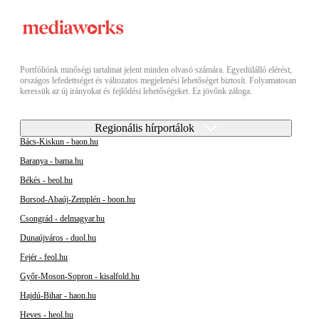
Portfóliónk minőségi tartalmat jelent minden olvasó számára. Egyedülálló elérést,
országos lefedettséget és változatos megjelenési lehetőséget biztosít. Folyamatosan
keressük az új irányokat és fejlődési lehetőségeket. Ez jövőnk záloga.
Regionális hírportálok
Bács-Kiskun - baon.hu
Baranya - bama.hu
Békés - beol.hu
Borsod-Abaúj-Zemplén - boon.hu
Csongrád - delmagyar.hu
Dunaújváros - duol.hu
Fejér - feol.hu
Győr-Moson-Sopron - kisalfold.hu
Hajdú-Bihar - haon.hu
Heves - heol.hu