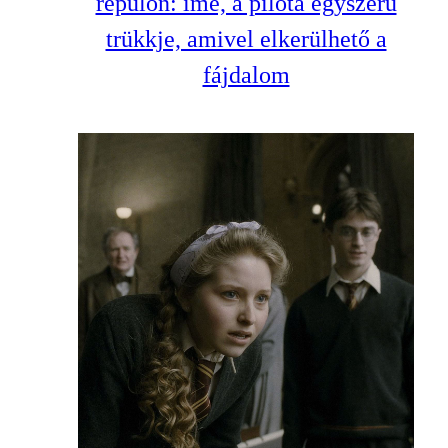
repülőn: íme, a pilóta egyszerű
trükkje, amivel elkerülhető a
fájdalom