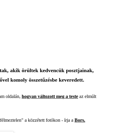
tak, akik örültek kedvencük posztjainak,
lővel komoly összetűzésbe keveredett.
am oldalán,
hogyan változott meg a teste
az elmúlt
élmeztelen" a közzétett fotókon - írja a
Bors.