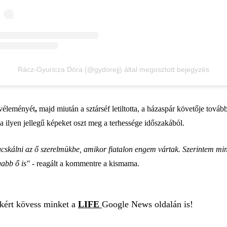
Rácz-Gyuricza Dóra (@gydorejj) által megosztott bejegyzés
a véleményét
,
majd miután a sztárséf letiltotta, a házaspár követője tovább
ja ilyen jellegű képeket oszt meg a terhessége időszakából.
cskálni az ő szerelmükbe, amikor fiatalon engem vártak. Szerintem miné
gabb ő is"
- reagált a kommentre a kismama.
ekért kövess minket a
LIFE
Google News oldalán is!