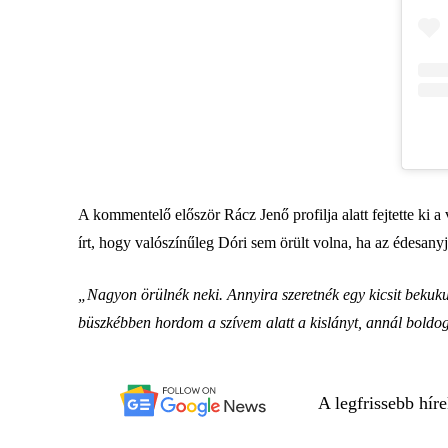
A kommentelő először Rácz Jenő profilja alatt fejtette ki 
írt, hogy valószínűleg Dóri sem örült volna, ha az édesany
„Nagyon örülnék neki. Annyira szeretnék egy kicsit bekuku
büszkébben hordom a szívem alatt a kislányt, annál boldo
A legfrissebb hír