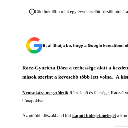
Cikkünk több mint egy évvel ezelőtt frissült utoljár
Itt állíthatja be, hogy a Google keresőben e
Rácz-Gyuricza Dóra a terhessége alatt a kezdet
mások szerint a kevesebb több lett volna. A ki
Nemsokára megszületik
Rácz Jenő és felesége, Rácz-Gyu
hónapokban.
Az utóbbi időszakban Dóri
kapott hideget-meleget
a komm