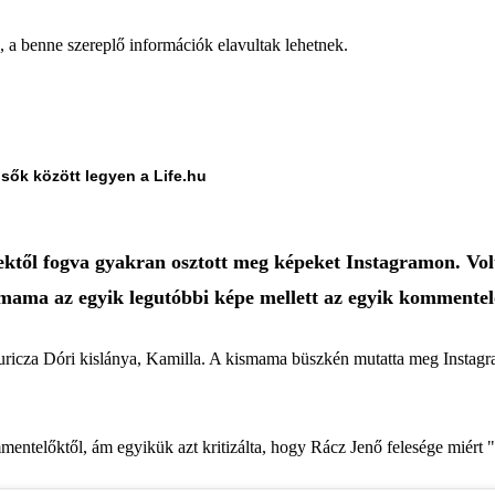
a, a benne szereplő információk elavultak lehetnek.
lsők között legyen a Life.hu
ektől fogva gyakran osztott meg képeket Instagramon. Vol
smama az egyik legutóbbi képe mellett az egyik kommente
ricza Dóri kislánya, Kamilla. A kismama büszkén mutatta meg Instagr
entelőktől, ám egyikük azt kritizálta, hogy Rácz Jenő felesége miért "f