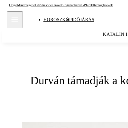
Origo
Mindmegette
Life
She
Videa
Travelo
Ingatlanbazár
GPhírek
Reblog
Játékok
HOROSZKÓP
IDŐJÁRÁS
KATALIN 
Durván támadják a ko