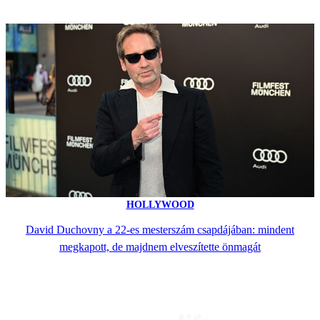
HOLLYWOOD
David Duchovny a 22-es mesterszám csapdájában: mindent
megkapott, de majdnem elveszítette önmagát