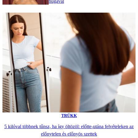
húgával
TRÜKK
5 kilóval többnek tűnsz, ha így öltözöl: előtte-utána felvételeken az
előnytelen és előnyös szettek