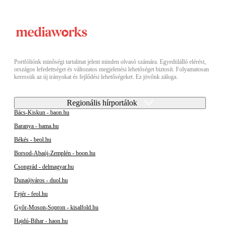
Portfóliónk minőségi tartalmat jelent minden olvasó számára. Egyedülálló elérést,
országos lefedettséget és változatos megjelenési lehetőséget biztosít. Folyamatosan
keressük az új irányokat és fejlődési lehetőségeket. Ez jövőnk záloga.
Regionális hírportálok
Bács-Kiskun - baon.hu
Baranya - bama.hu
Békés - beol.hu
Borsod-Abaúj-Zemplén - boon.hu
Csongrád - delmagyar.hu
Dunaújváros - duol.hu
Fejér - feol.hu
Győr-Moson-Sopron - kisalfold.hu
Hajdú-Bihar - haon.hu