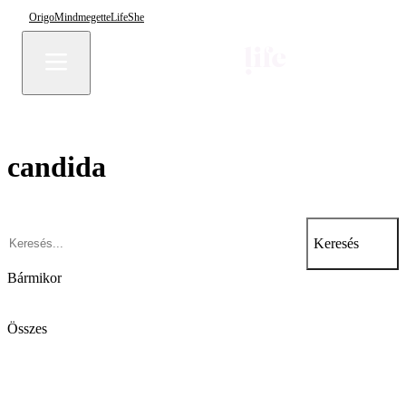
Origo
Mindmegette
Life
She
candida
Keresés
Bármikor
Összes