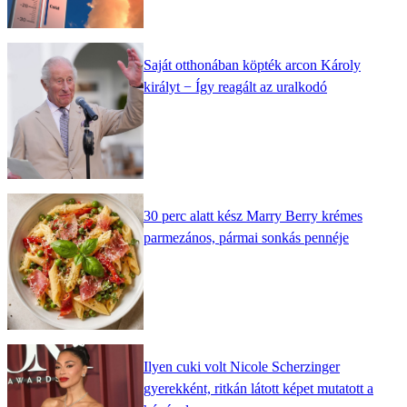
Saját otthonában köpték arcon Károly
királyt − Így reagált az uralkodó
30 perc alatt kész Marry Berry krémes
parmezános, pármai sonkás pennéje
Ilyen cuki volt Nicole Scherzinger
gyerekként, ritkán látott képet mutatott a