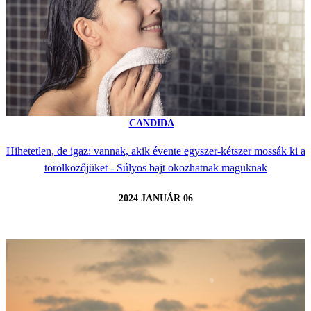
CANDIDA
Hihetetlen, de igaz: vannak, akik évente egyszer-kétszer mossák ki a
törölközőjüket - Súlyos bajt okozhatnak maguknak
2024 JANUÁR 06