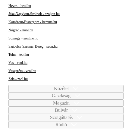
Heves - heol.hu
Jász-Nagykun-Szolnok - szoljon.hu
Komárom-Esztergom - kemma.hu
Nógrád - nool.hu
Somogy - sonline.hu
Szabolcs-Szatmár-Bereg - szon.hu
Tolna - teol.hu
Vas - vaol.hu
Veszprém - veol.hu
Zala - zaol.hu
Közélet
Gazdaság
Magazin
Bulvár
Szolgáltatás
Rádió