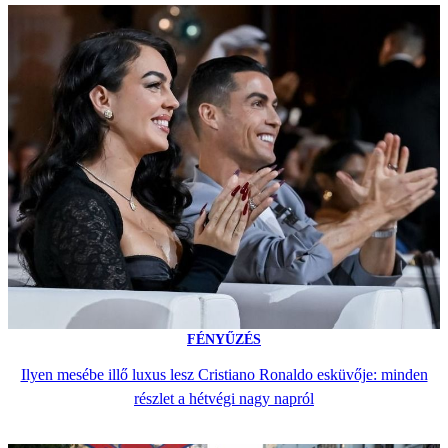
FÉNYŰZÉS
Ilyen mesébe illő luxus lesz Cristiano Ronaldo esküvője: minden
részlet a hétvégi nagy napról