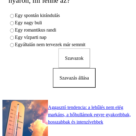
nyáron, mi lenne az?
Egy spontán kirándulás
Egy nagy buli
Egy romantikus randi
Egy vízparti nap
Egyáltalán nem tervezek már semmit
Szavazok
Szavazás állása
Aggasztó tendencia: a lehűlés nem elég
markáns, a hőhullámok egyre gyakoribbak,
hosszabbak és intenzívebbek