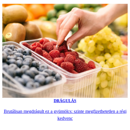
DRÁGULÁS
Brutálisan megdrágult ez a gyümölcs: szinte megfizethetetlen a régi
kedvenc