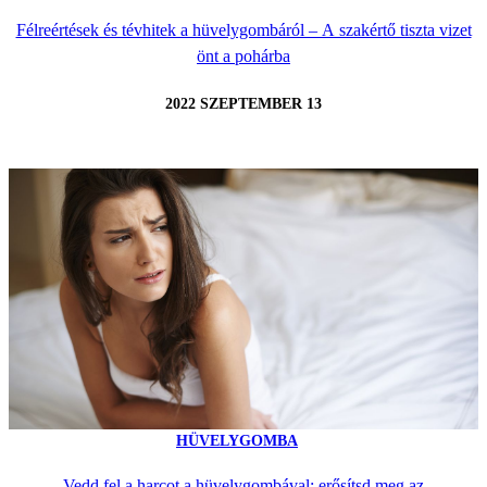
Félreértések és tévhitek a hüvelygombáról – A szakértő tiszta vizet
önt a pohárba
2022 SZEPTEMBER 13
HÜVELYGOMBA
Vedd fel a harcot a hüvelygombával: erősítsd meg az