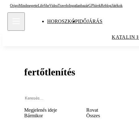
Origo
Mindmegette
Life
She
Videa
Travelo
Ingatlanbazár
GPhírek
Reblog
Játékok
HOROSZKÓP
IDŐJÁRÁS
KATALIN 
fertőtlenítés
Megjelenés ideje
Rovat
Bármikor
Összes