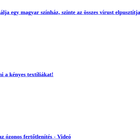
álja egy magyar színház, szinte az összes vírust elpusztítj
i a kényes textíliákat!
 ózonos fertőtlenítés - Videó