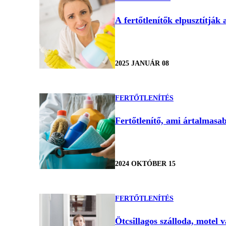
A fertőtlenítők elpusztítjá
2025 JANUÁR 08
FERTŐTLENÍTÉS
Fertőtlenítő, ami ártalmasa
2024 OKTÓBER 15
FERTŐTLENÍTÉS
Ötcsillagos szálloda, motel v