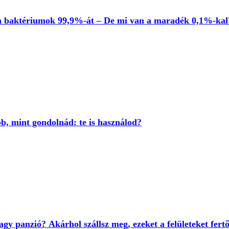
k a baktériumok 99,9%-át – De mi van a maradék 0,1%-kal
bb, mint gondolnád: te is használod?
agy panzió? Akárhol szállsz meg, ezeket a felületeket fertő