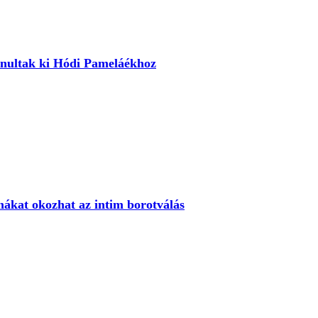
nultak ki Hódi Pameláékhoz
ákat okozhat az intim borotválás