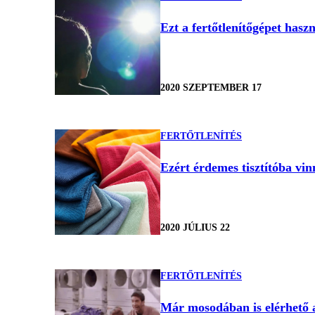
Ezt a fertőtlenítőgépet haszn
2020 SZEPTEMBER 17
FERTŐTLENÍTÉS
Ezért érdemes tisztítóba vinn
2020 JÚLIUS 22
FERTŐTLENÍTÉS
Már mosodában is elérhető az