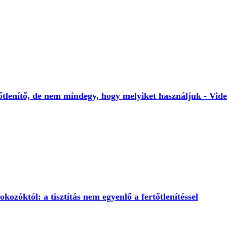
tőtlenítő, de nem mindegy, hogy melyiket használjuk - Vid
ozóktól: a tisztítás nem egyenlő a fertőtlenítéssel