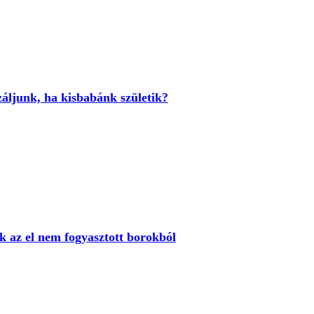
záljunk, ha kisbabánk születik?
ek az el nem fogyasztott borokból