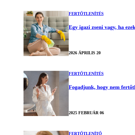
FERTŐTLENÍTÉS
Egy igazi zseni vagy, ha eze
2026 ÁPRILIS 20
FERTŐTLENÍTÉS
Fogadjunk, hogy nem fertőtl
2025 FEBRUÁR 06
FERTŐTLENÍTŐ