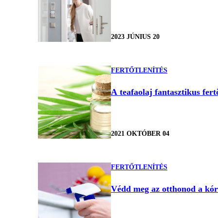
2023 JÚNIUS 20
FERTŐTLENÍTÉS
A teafaolaj fantasztikus fer
2021 OKTÓBER 04
FERTŐTLENÍTÉS
Védd meg az otthonod a kórok