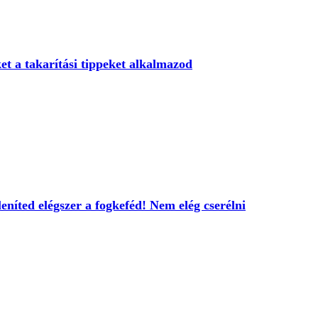
ket a takarítási tippeket alkalmazod
eníted elégszer a fogkeféd! Nem elég cserélni