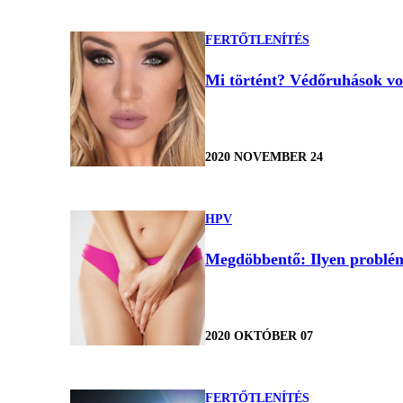
FERTŐTLENÍTÉS
Mi történt? Védőruhások vo
2020 NOVEMBER 24
HPV
Megdöbbentő: Ilyen problém
2020 OKTÓBER 07
FERTŐTLENÍTÉS