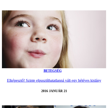
BETEGSÉG
Elképesztő! Szinte elpusztíthatatlanná vált egy hétéves kislány
2016 JANUÁR 21