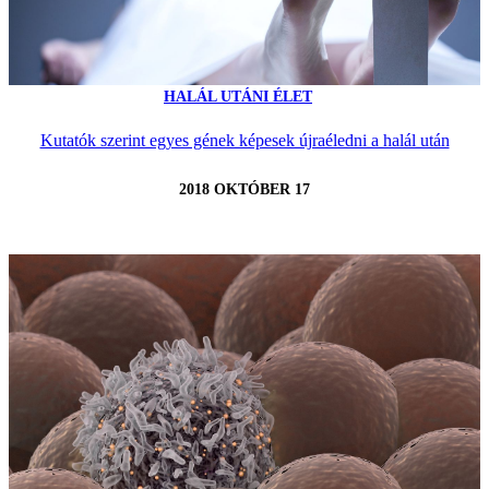
HALÁL UTÁNI ÉLET
Kutatók szerint egyes gének képesek újraéledni a halál után
2018 OKTÓBER 17