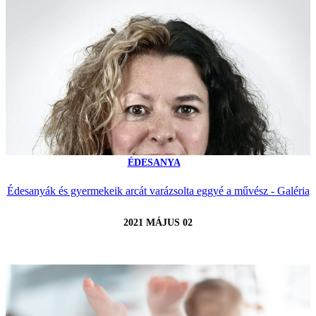
ÉDESANYA
Édesanyák és gyermekeik arcát varázsolta eggyé a művész - Galéria
2021 MÁJUS 02