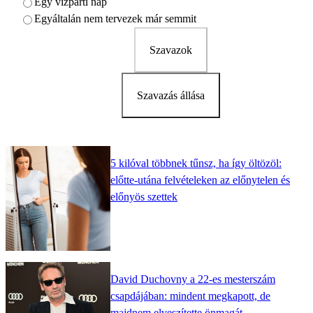
Egy vízparti nap
Egyáltalán nem tervezek már semmit
Szavazok
Szavazás állása
5 kilóval többnek tűnsz, ha így öltözöl:
előtte-utána felvételeken az előnytelen és
előnyös szettek
David Duchovny a 22-es mesterszám
csapdájában: mindent megkapott, de
majdnem elveszítette önmagát