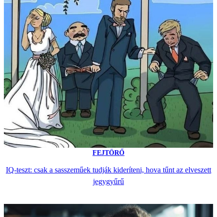
FEJTÖRŐ
IQ-teszt: csak a sasszeműek tudják kideríteni, hova tűnt az elveszett
jegygyűrű