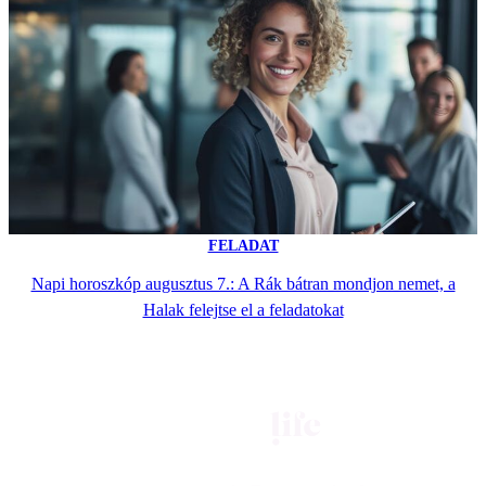
FELADAT
Napi horoszkóp augusztus 7.: A Rák bátran mondjon nemet, a
Halak felejtse el a feladatokat