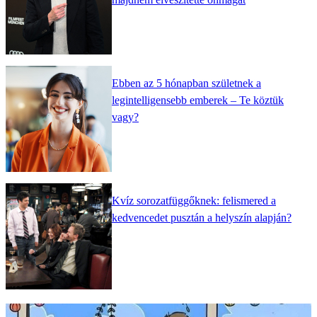
Ebben az 5 hónapban születnek a
legintelligensebb emberek – Te köztük
vagy?
Kvíz sorozatfüggőknek: felismered a
kedvencedet pusztán a helyszín alapján?