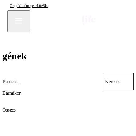
Origo
Mindmegette
Life
She
gének
Keresés
Bármikor
Összes