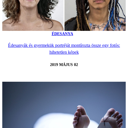
ÉDESANYA
Édesanyák és gyermekük portréját montírozta össze egy fotós:
hihetetlen képek
2019 MÁJUS 02