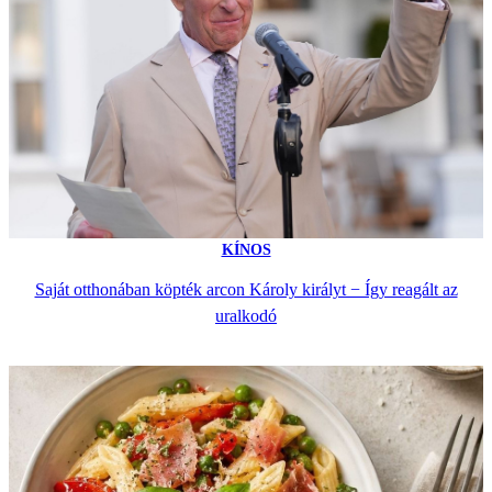
KÍNOS
Saját otthonában köpték arcon Károly királyt − Így reagált az
uralkodó