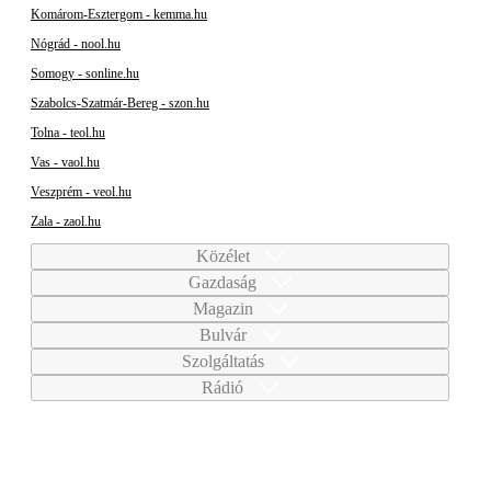
Komárom-Esztergom - kemma.hu
Nógrád - nool.hu
Somogy - sonline.hu
Szabolcs-Szatmár-Bereg - szon.hu
Tolna - teol.hu
Vas - vaol.hu
Veszprém - veol.hu
Zala - zaol.hu
Közélet
Gazdaság
Magazin
Bulvár
Szolgáltatás
Rádió