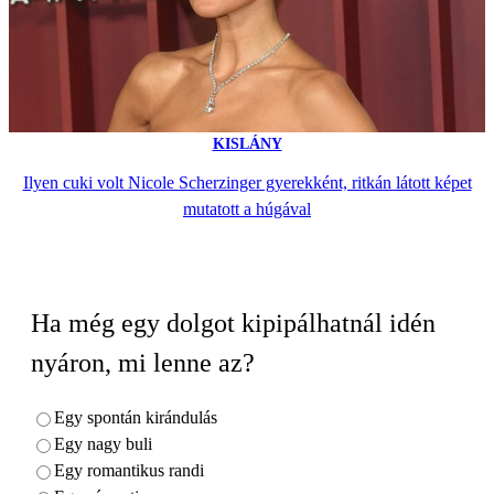
KISLÁNY
Ilyen cuki volt Nicole Scherzinger gyerekként, ritkán látott képet
mutatott a húgával
Ha még egy dolgot kipipálhatnál idén
nyáron, mi lenne az?
Egy spontán kirándulás
Egy nagy buli
Egy romantikus randi