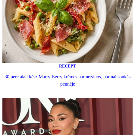
RECEPT
30 perc alatt kész Marry Berry krémes parmezános, pármai sonkás
pennéje