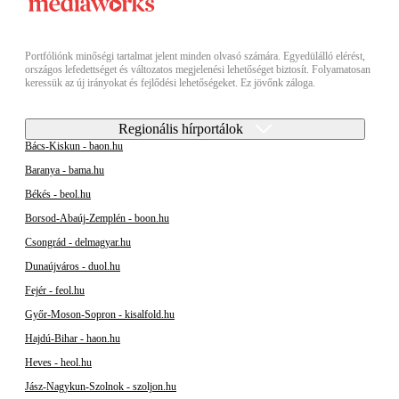
Portfóliónk minőségi tartalmat jelent minden olvasó számára. Egyedülálló elérést,
országos lefedettséget és változatos megjelenési lehetőséget biztosít. Folyamatosan
keressük az új irányokat és fejlődési lehetőségeket. Ez jövőnk záloga.
Regionális hírportálok
Bács-Kiskun - baon.hu
Baranya - bama.hu
Békés - beol.hu
Borsod-Abaúj-Zemplén - boon.hu
Csongrád - delmagyar.hu
Dunaújváros - duol.hu
Fejér - feol.hu
Győr-Moson-Sopron - kisalfold.hu
Hajdú-Bihar - haon.hu
Heves - heol.hu
Jász-Nagykun-Szolnok - szoljon.hu