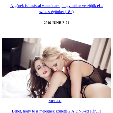
A gének is hatással vannak arra, hogy mikor veszítjük el a
szüzességünket (18+)
2016 JÚNIUS 21
MELEG
Lehet, hogy te is melegnek születtél? A DNS-ed elárulja