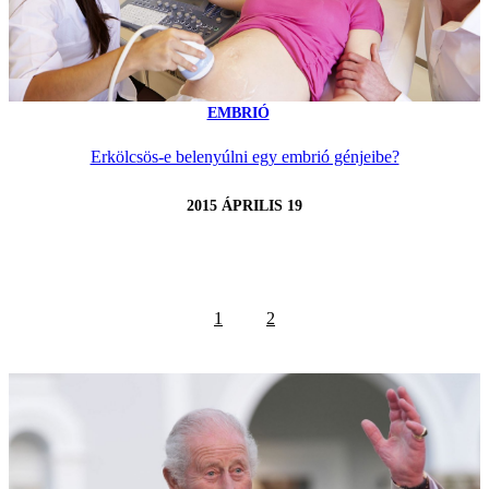
EMBRIÓ
Erkölcsös-e belenyúlni egy embrió génjeibe?
2015 ÁPRILIS 19
1
2