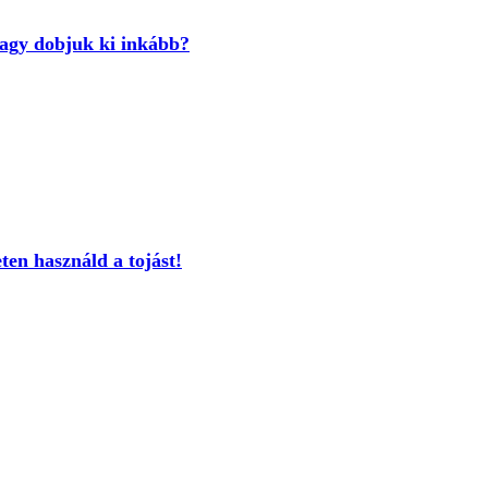
vagy dobjuk ki inkább?
ten használd a tojást!