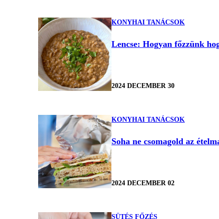
KONYHAI TANÁCSOK
Lencse: Hogyan főzzünk hog
2024 DECEMBER 30
KONYHAI TANÁCSOK
Soha ne csomagold az ételmar
2024 DECEMBER 02
SÜTÉS FŐZÉS