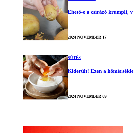
Ehető-e a csírázó krumpli, 
2024 NOVEMBER 17
SÜTÉS
Kiderült! Ezen a hőmérsékle
2024 NOVEMBER 09