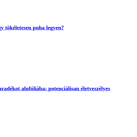
y tökéletesen puha legyen?
adékot alufóliába: potenciálisan életveszélyes