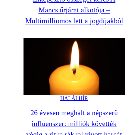
Mancs őrjárat alkotója –
Multimilliomos lett a jogdíjakból
HALÁLHÍR
26 évesen meghalt a népszerű
influenszer: milliók követték
végig a ritka rákkal vívott harcát