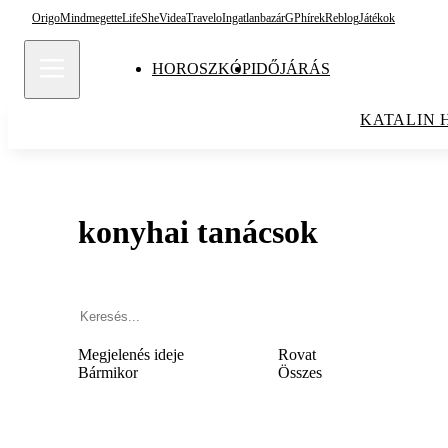
Origo
Mindmegette
Life
She
Videa
Travelo
Ingatlanbazár
GPhírek
Reblog
Játékok
HOROSZKÓP
IDŐJÁRÁS
KATALIN 
konyhai tanácsok
Megjelenés ideje
Rovat
Bármikor
Összes