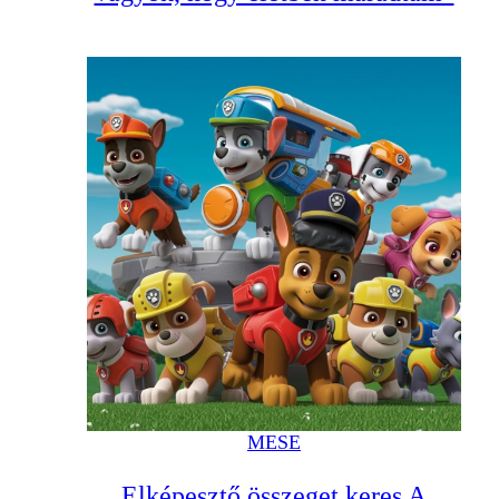
MESE
Elképesztő összeget keres A