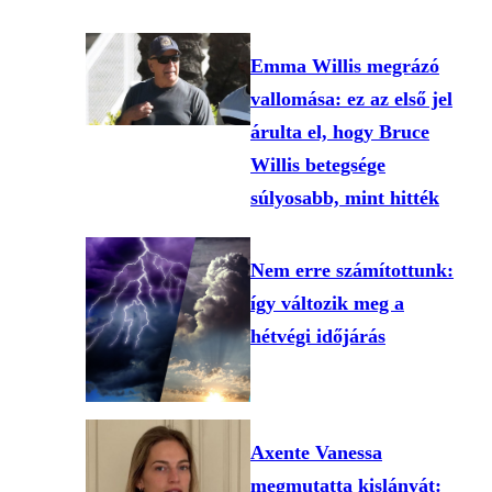
Emma Willis megrázó
vallomása: ez az első jel
árulta el, hogy Bruce
Willis betegsége
súlyosabb, mint hitték
Nem erre számítottunk:
így változik meg a
hétvégi időjárás
Axente Vanessa
megmutatta kislányát: