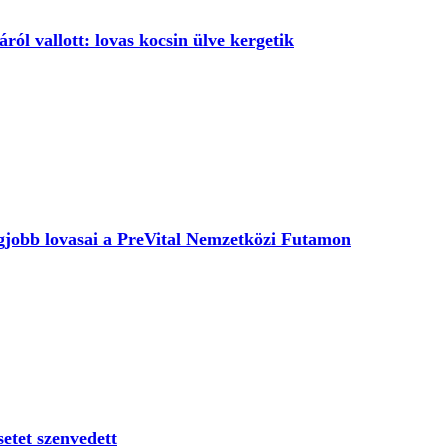
ról vallott: lovas kocsin ülve kergetik
egjobb lovasai a PreVital Nemzetközi Futamon
etet szenvedett