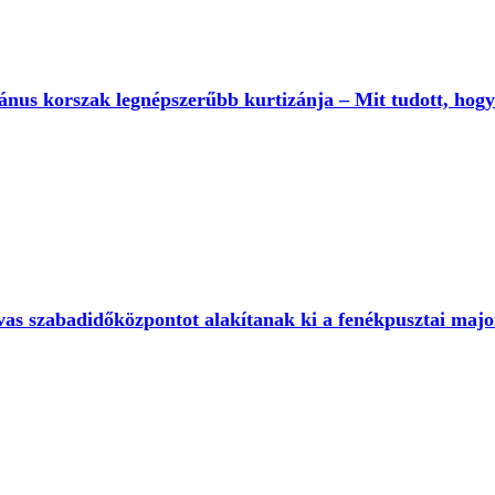
iánus korszak legnépszerűbb kurtizánja – Mit tudott, hogy
vas szabadidőközpontot alakítanak ki a fenékpusztai maj