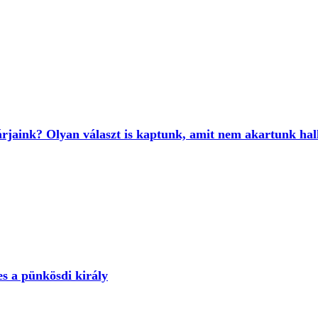
tárjaink? Olyan választ is kaptunk, amit nem akartunk hal
es a pünkösdi király