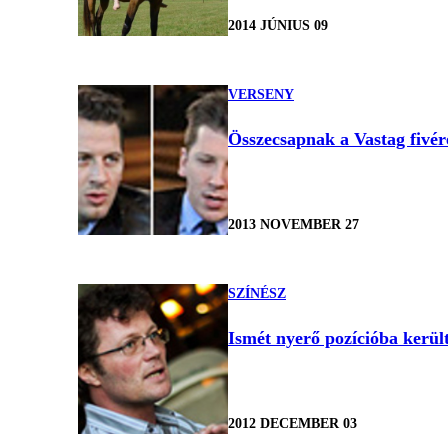
2014 JÚNIUS 09
VERSENY
Összecsapnak a Vastag fivér
2013 NOVEMBER 27
SZÍNÉSZ
Ismét nyerő pozícióba kerül
2012 DECEMBER 03