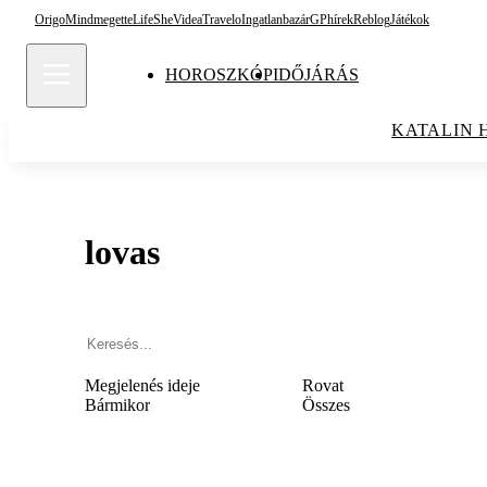
Origo
Mindmegette
Life
She
Videa
Travelo
Ingatlanbazár
GPhírek
Reblog
Játékok
HOROSZKÓP
IDŐJÁRÁS
KATALIN 
lovas
Megjelenés ideje
Rovat
Bármikor
Összes