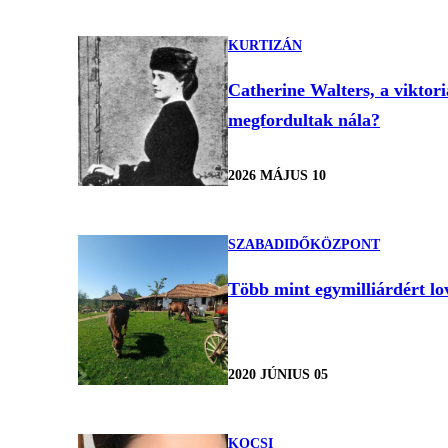
KURTIZÁN
Catherine Walters, a viktor
megfordultak nála?
2026 MÁJUS 10
SZABADIDŐKÖZPONT
Több mint egymilliárdért lo
2020 JÚNIUS 05
KOCSI