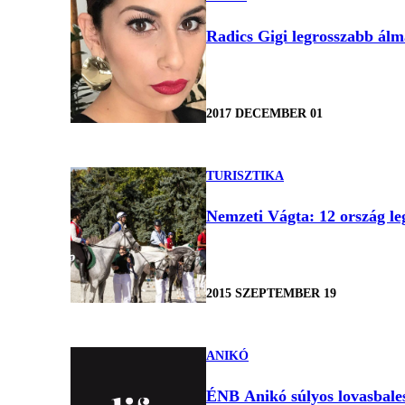
Radics Gigi legrosszabb álmá
2017 DECEMBER 01
TURISZTIKA
Nemzeti Vágta: 12 ország l
2015 SZEPTEMBER 19
ANIKÓ
ÉNB Anikó súlyos lovasbales