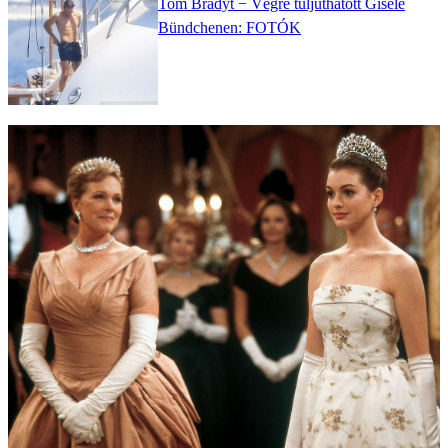
Tom Bradyt − Végre túljuthatott Gisele
Bündchenen: FOTÓK