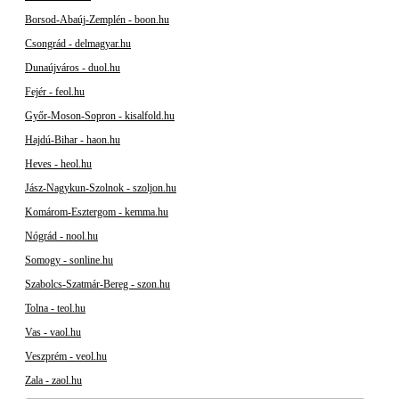
Borsod-Abaúj-Zemplén - boon.hu
Csongrád - delmagyar.hu
Dunaújváros - duol.hu
Fejér - feol.hu
Győr-Moson-Sopron - kisalfold.hu
Hajdú-Bihar - haon.hu
Heves - heol.hu
Jász-Nagykun-Szolnok - szoljon.hu
Komárom-Esztergom - kemma.hu
Nógrád - nool.hu
Somogy - sonline.hu
Szabolcs-Szatmár-Bereg - szon.hu
Tolna - teol.hu
Vas - vaol.hu
Veszprém - veol.hu
Zala - zaol.hu