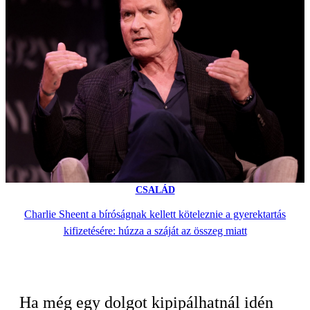
CSALÁD
Charlie Sheent a bíróságnak kellett köteleznie a gyerektartás
kifizetésére: húzza a száját az összeg miatt
Ha még egy dolgot kipipálhatnál idén