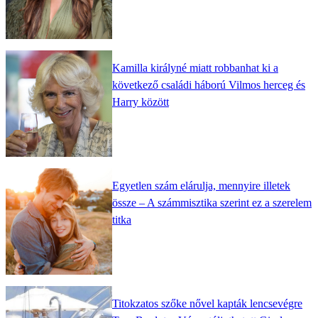
Kamilla királyné miatt robbanhat ki a
következő családi háború Vilmos herceg és
Harry között
Egyetlen szám elárulja, mennyire illetek
össze – A számmisztika szerint ez a szerelem
titka
Titokzatos szőke nővel kapták lencsevégre