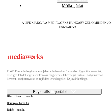
Média ajánlat
A LIFE KIADÓJA A MEDIAWORKS HUNGARY ZRT. © MINDEN J
FENNTARTVA.
Portfóliónk minőségi tartalmat jelent minden olvasó számára. Egyedülálló elérést,
országos lefedettséget és változatos megjelenési lehetőséget biztosít. Folyamatosan
keressük az új irányokat és fejlődési lehetőségeket. Ez jövőnk záloga.
Regionális hírportálok
Bács-Kiskun - baon.hu
Baranya - bama.hu
Békés - beol.hu