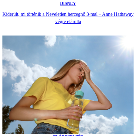
DISNEY
Kiderült, mi történik a Neveletlen hercegnő 3-mal – Anne Hathaway
végre elárulta