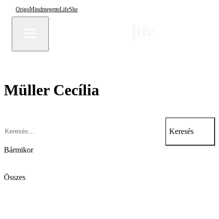
Origo
Mindmegette
Life
She
Müller Cecília
Keresés
Bármikor
Összes