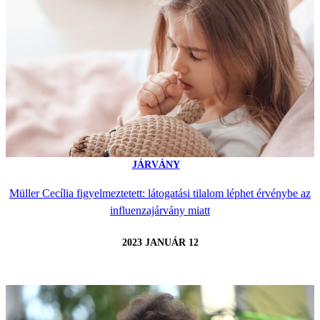
JÁRVÁNY
Müller Cecília figyelmeztetett: látogatási tilalom léphet érvénybe az
influenzajárvány miatt
2023 JANUÁR 12