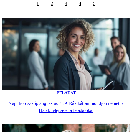
1
2
3
4
5
FELADAT
Napi horoszkóp augusztus 7.: A Rák bátran mondjon nemet, a
Halak felejtse el a feladatokat