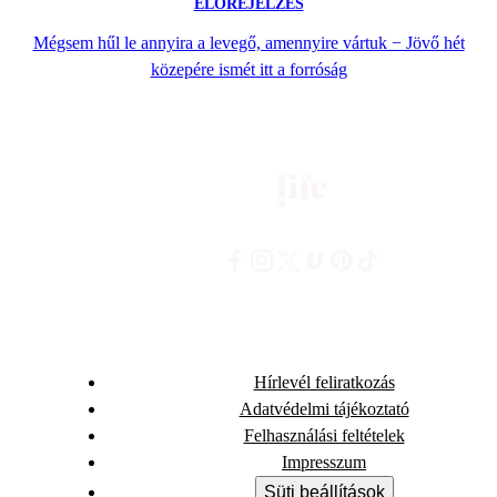
ELŐREJELZÉS
Mégsem hűl le annyira a levegő, amennyire vártuk − Jövő hét
közepére ismét itt a forróság
Hírlevél feliratkozás
Adatvédelmi tájékoztató
Felhasználási feltételek
Impresszum
Süti beállítások