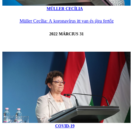
MÜLLER CECÍLIA
Müller Cecília: A koronavírus itt van és újra fertőz
2022 MÁRCIUS 31
COVID-19