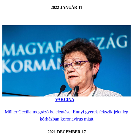
2022 JANUÁR 11
VAKCINA
Müller Cecília megrázó bejelentése: Ennyi gyerek fekszik jelenleg
kórházban koronavírus miatt
2021 DECEMBER 17