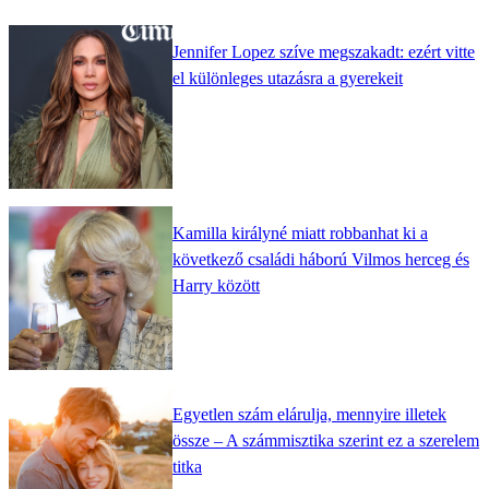
Jennifer Lopez szíve megszakadt: ezért vitte
el különleges utazásra a gyerekeit
Kamilla királyné miatt robbanhat ki a
következő családi háború Vilmos herceg és
Harry között
Egyetlen szám elárulja, mennyire illetek
össze – A számmisztika szerint ez a szerelem
titka