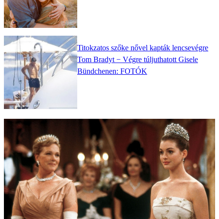
Titokzatos szőke nővel kapták lencsevégre
Tom Bradyt − Végre túljuthatott Gisele
Bündchenen: FOTÓK