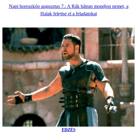
Napi horoszkóp augusztus 7.: A Rák bátran mondjon nemet, a
Halak felejtse el a feladatokat
EDZÉS