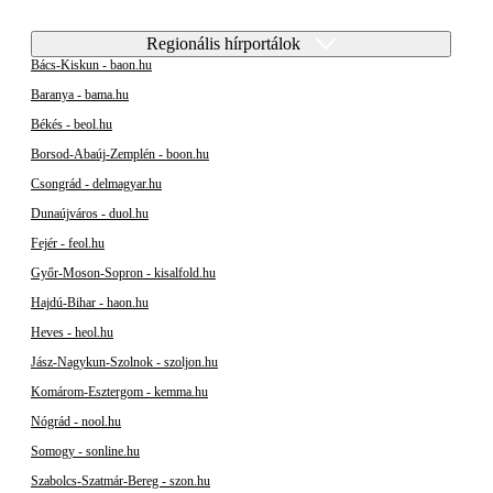
Regionális hírportálok
Bács-Kiskun - baon.hu
Baranya - bama.hu
Békés - beol.hu
Borsod-Abaúj-Zemplén - boon.hu
Csongrád - delmagyar.hu
Dunaújváros - duol.hu
Fejér - feol.hu
Győr-Moson-Sopron - kisalfold.hu
Hajdú-Bihar - haon.hu
Heves - heol.hu
Jász-Nagykun-Szolnok - szoljon.hu
Komárom-Esztergom - kemma.hu
Nógrád - nool.hu
Somogy - sonline.hu
Szabolcs-Szatmár-Bereg - szon.hu