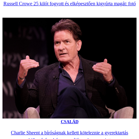
Russell Crowe 25 kilót fogyott és elképesztően kigyúrta magát: fotó
CSALÁD
Charlie Sheent a bíróságnak kellett köteleznie a gyerektartás