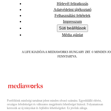
Hírlevél feliratkozás
Adatvédelmi tájékoztató
Felhasználási feltételek
Impresszum
Süti beállítások
Média ajánlat
A LIFE KIADÓJA A MEDIAWORKS HUNGARY ZRT. © MINDEN J
FENNTARTVA.
Portfóliónk minőségi tartalmat jelent minden olvasó számára. Egyedülálló elérést,
országos lefedettséget és változatos megjelenési lehetőséget biztosít. Folyamatosan
keressük az új irányokat és fejlődési lehetőségeket. Ez jövőnk záloga.