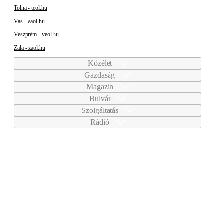
Tolna - teol.hu
Vas - vaol.hu
Veszprém - veol.hu
Zala - zaol.hu
Közélet
Gazdaság
Magazin
Bulvár
Szolgáltatás
Rádió