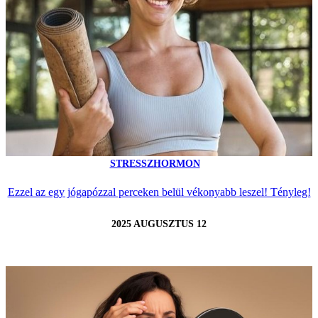
STRESSZHORMON
Ezzel az egy jógapózzal perceken belül vékonyabb leszel! Tényleg!
2025 AUGUSZTUS 12