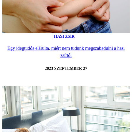
HASI ZSÍR
Egy idegtudós elárulta, miért nem tudunk megszabadulni a hasi
zsírtól
2023 SZEPTEMBER 27