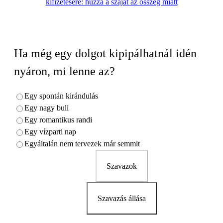
kifizetésére: húzza a száját az összeg miatt
Ha még egy dolgot kipipálhatnál idén
nyáron, mi lenne az?
Egy spontán kirándulás
Egy nagy buli
Egy romantikus randi
Egy vízparti nap
Egyáltalán nem tervezek már semmit
Szavazok
Szavazás állása