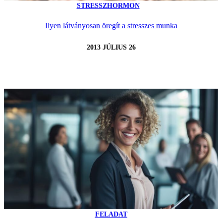
STRESSZHORMON
Ilyen látványosan öregít a stresszes munka
2013 JÚLIUS 26
FELADAT