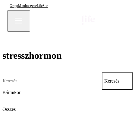
Origo
Mindmegette
Life
She
stresszhormon
Keresés
Bármikor
Összes