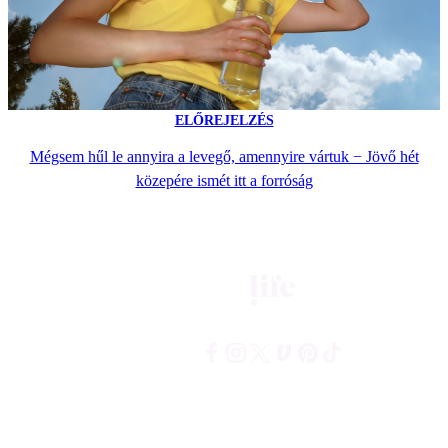
ELŐREJELZÉS
Mégsem hűl le annyira a levegő, amennyire vártuk − Jövő hét
közepére ismét itt a forróság