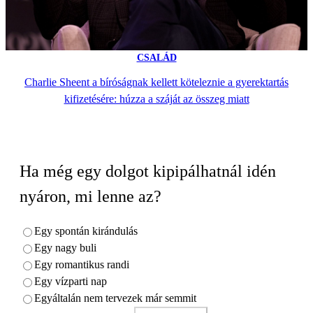
CSALÁD
Charlie Sheent a bíróságnak kellett köteleznie a gyerektartás
kifizetésére: húzza a száját az összeg miatt
Ha még egy dolgot kipipálhatnál idén
nyáron, mi lenne az?
Egy spontán kirándulás
Egy nagy buli
Egy romantikus randi
Egy vízparti nap
Egyáltalán nem tervezek már semmit