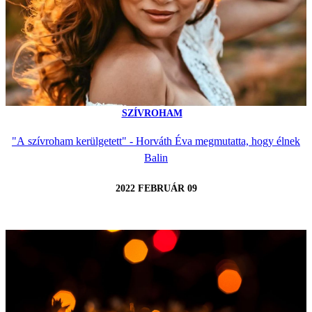
SZÍVROHAM
"A szívroham kerülgetett" - Horváth Éva megmutatta, hogy élnek
Balin
2022 FEBRUÁR 09