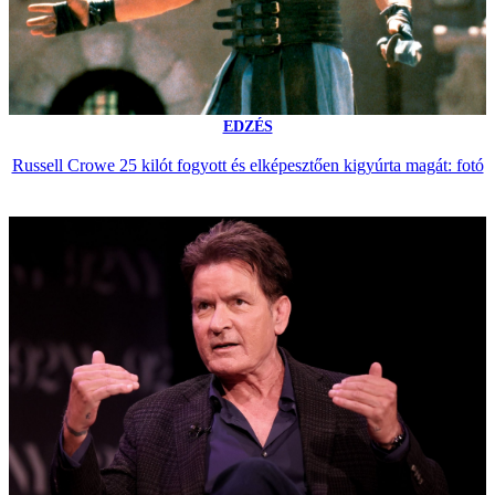
EDZÉS
Russell Crowe 25 kilót fogyott és elképesztően kigyúrta magát: fotó