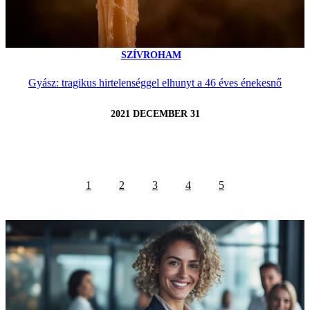
SZÍVROHAM
Gyász: tragikus hirtelenséggel elhunyt a 46 éves énekesnő
2021 DECEMBER 31
1
2
3
4
5