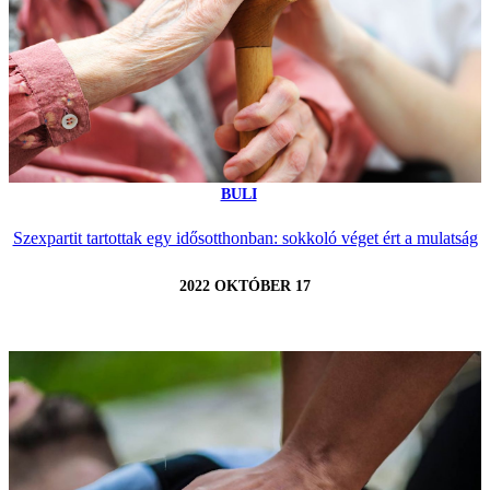
BULI
Szexpartit tartottak egy idősotthonban: sokkoló véget ért a mulatság
2022 OKTÓBER 17