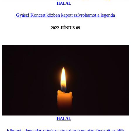
HALÁL
Gyász! Koncert közben kapott szívrohamot a legenda
2022 JÚNIUS 09
HALÁL
Elhunyt a legendás színész: egy szívroham után távozott az élők