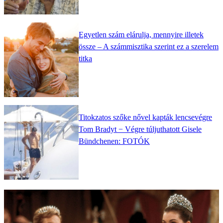
Egyetlen szám elárulja, mennyire illetek
össze – A számmisztika szerint ez a szerelem
titka
Titokzatos szőke nővel kapták lencsevégre
Tom Bradyt − Végre túljuthatott Gisele
Bündchenen: FOTÓK