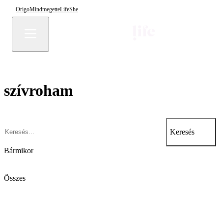
Origo
Mindmegette
Life
She
szívroham
Keresés
Bármikor
Összes