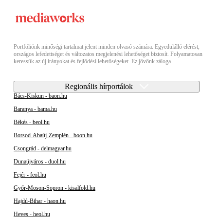
Portfóliónk minőségi tartalmat jelent minden olvasó számára. Egyedülálló elérést,
országos lefedettséget és változatos megjelenési lehetőséget biztosít. Folyamatosan
keressük az új irányokat és fejlődési lehetőségeket. Ez jövőnk záloga.
Regionális hírportálok
Bács-Kiskun - baon.hu
Baranya - bama.hu
Békés - beol.hu
Borsod-Abaúj-Zemplén - boon.hu
Csongrád - delmagyar.hu
Dunaújváros - duol.hu
Fejér - feol.hu
Győr-Moson-Sopron - kisalfold.hu
Hajdú-Bihar - haon.hu
Heves - heol.hu