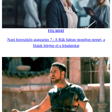
FELADAT
Napi horoszkóp augusztus 7.: A Rák bátran mondjon nemet, a
Halak felejtse el a feladatokat