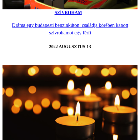
SZÍVROHAM
Dráma egy budapesti benzinkúton: családja körében kapott
szívrohamot egy férfi
2022 AUGUSZTUS 13