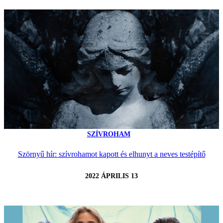
SZÍVROHAM
Szörnyű hír: szívrohamot kapott és elhunyt a neves testépítő
2022 ÁPRILIS 13