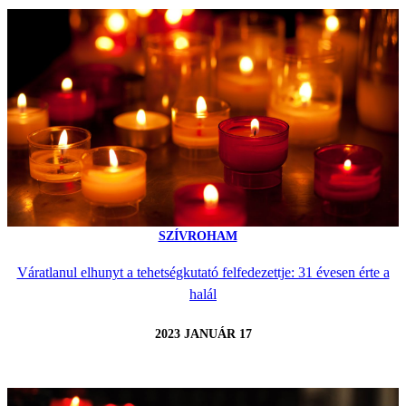
SZÍVROHAM
Váratlanul elhunyt a tehetségkutató felfedezettje: 31 évesen érte a
halál
2023 JANUÁR 17