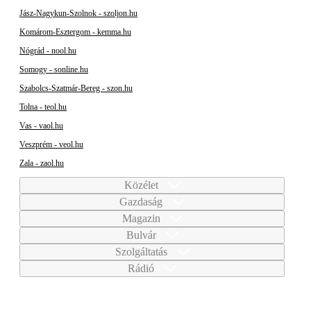
Jász-Nagykun-Szolnok - szoljon.hu
Komárom-Esztergom - kemma.hu
Nógrád - nool.hu
Somogy - sonline.hu
Szabolcs-Szatmár-Bereg - szon.hu
Tolna - teol.hu
Vas - vaol.hu
Veszprém - veol.hu
Zala - zaol.hu
Közélet
Gazdaság
Magazin
Bulvár
Szolgáltatás
Rádió