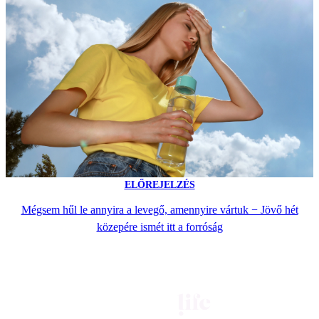
ELŐREJELZÉS
Mégsem hűl le annyira a levegő, amennyire vártuk − Jövő hét
közepére ismét itt a forróság