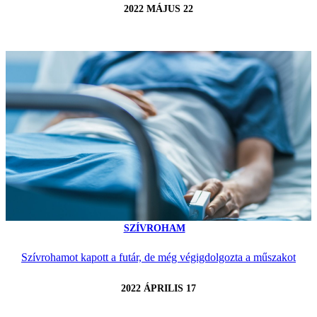
2022 MÁJUS 22
SZÍVROHAM
Szívrohamot kapott a futár, de még végigdolgozta a műszakot
2022 ÁPRILIS 17