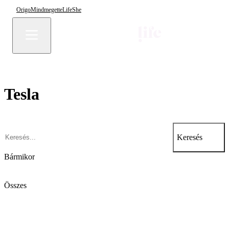
Origo
Mindmegette
Life
She
Tesla
Keresés
Bármikor
Összes