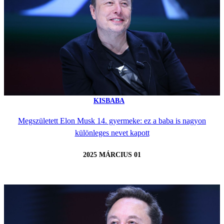
KISBABA
Megszületett Elon Musk 14. gyermeke: ez a baba is nagyon
különleges nevet kapott
2025 MÁRCIUS 01