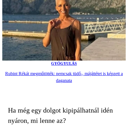
GYÓGYULÁS
Rubint Rékát megműtötték: nemcsak tüdő-, májáttétet is képzett a
daganata
Ha még egy dolgot kipipálhatnál idén
nyáron, mi lenne az?