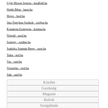
Győr-Moson-Sopron - kisalfold.hu
Hajdú-Bihar - haon.hu
Heves - heol.hu
Jász-Nagykun-Szolnok - szoljon.hu
Komárom-Esztergom - kemma.hu
Nógrád - nool.hu
Somogy - sonline.hu
Szabolcs-Szatmár-Bereg - szon.hu
Tolna - teol.hu
Vas - vaol.hu
Veszprém - veol.hu
Zala - zaol.hu
Közélet
Gazdaság
Magazin
Bulvár
Szolgáltatás