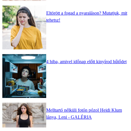
Eltörött a fogad a nyaraláson? Mutatjuk, mit
tehetsz!
4 hiba, amivel időnap előtt kinyírod hűtődet
Melltartó nélküli fotón pózol Heidi Klum
lánya, Leni - GALÉRIA