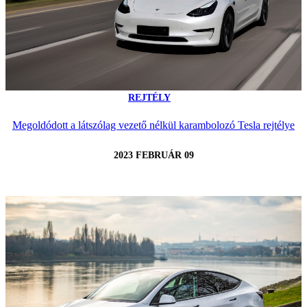
REJTÉLY
Megoldódott a látszólag vezető nélkül karambolozó Tesla rejtélye
2023 FEBRUÁR 09