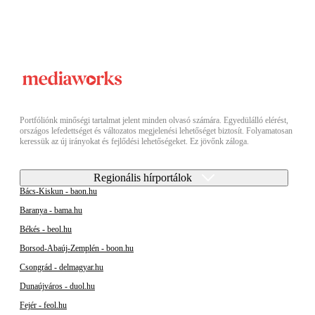
Portfóliónk minőségi tartalmat jelent minden olvasó számára. Egyedülálló elérést,
országos lefedettséget és változatos megjelenési lehetőséget biztosít. Folyamatosan
keressük az új irányokat és fejlődési lehetőségeket. Ez jövőnk záloga.
Regionális hírportálok
Bács-Kiskun - baon.hu
Baranya - bama.hu
Békés - beol.hu
Borsod-Abaúj-Zemplén - boon.hu
Csongrád - delmagyar.hu
Dunaújváros - duol.hu
Fejér - feol.hu