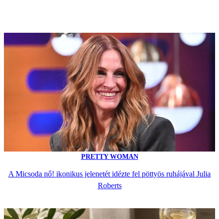
PRETTY WOMAN
A Micsoda nő! ikonikus jelenetét idézte fel pöttyös ruhájával Julia
Roberts