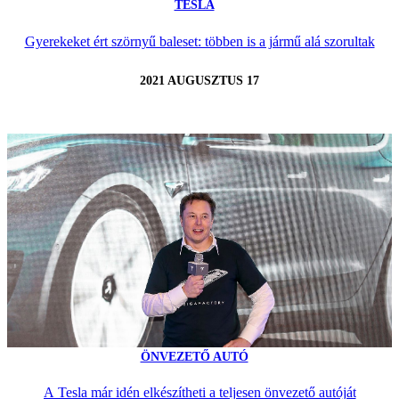
TESLA
Gyerekeket ért szörnyű baleset: többen is a jármű alá szorultak
2021 AUGUSZTUS 17
ÖNVEZETŐ AUTÓ
A Tesla már idén elkészítheti a teljesen önvezető autóját