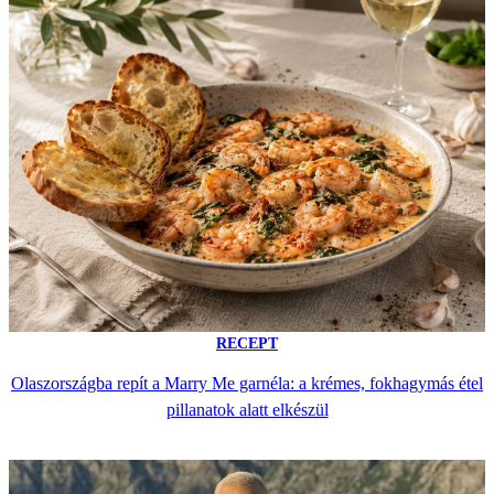
RECEPT
Olaszországba repít a Marry Me garnéla: a krémes, fokhagymás étel
pillanatok alatt elkészül