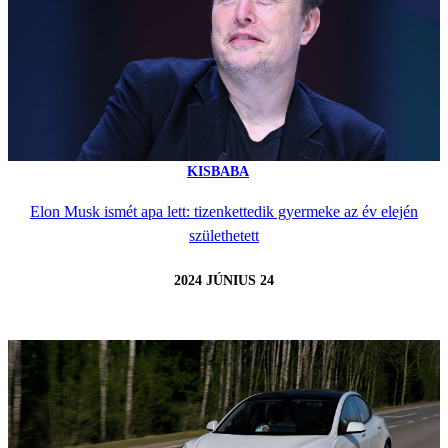
KISBABA
Elon Musk ismét apa lett: tizenkettedik gyermeke az év elején
születhetett
2024 JÚNIUS 24