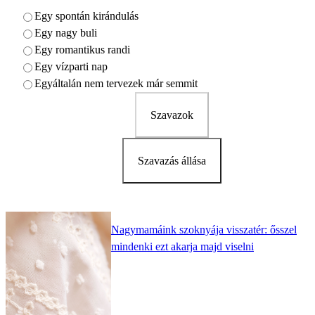
Egy spontán kirándulás
Egy nagy buli
Egy romantikus randi
Egy vízparti nap
Egyáltalán nem tervezek már semmit
Szavazok
Szavazás állása
Nagymamáink szoknyája visszatér: ősszel
mindenki ezt akarja majd viselni