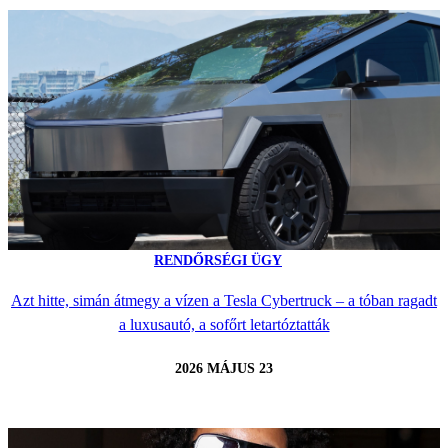
RENDŐRSÉGI ÜGY
Azt hitte, simán átmegy a vízen a Tesla Cybertruck – a tóban ragadt
a luxusautó, a sofőrt letartóztatták
2026 MÁJUS 23