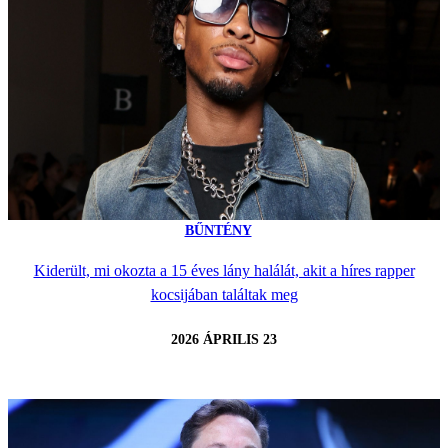
BŰNTÉNY
Kiderült, mi okozta a 15 éves lány halálát, akit a híres rapper
kocsijában találtak meg
2026 ÁPRILIS 23