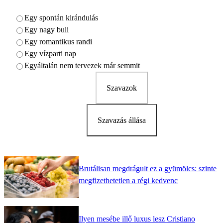
Egy spontán kirándulás
Egy nagy buli
Egy romantikus randi
Egy vízparti nap
Egyáltalán nem tervezek már semmit
Szavazok
Szavazás állása
Brutálisan megdrágult ez a gyümölcs: szinte
megfizethetetlen a régi kedvenc
Ilyen mesébe illő luxus lesz Cristiano