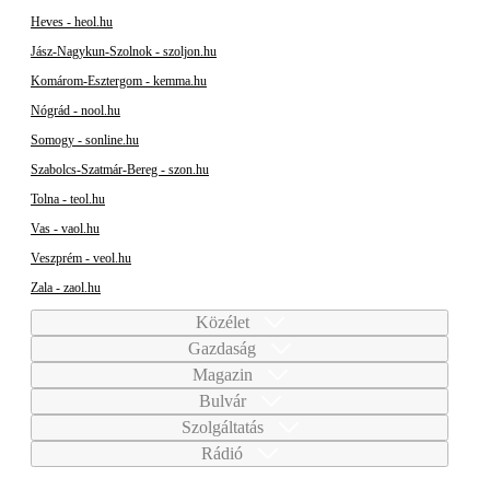
Heves - heol.hu
Jász-Nagykun-Szolnok - szoljon.hu
Komárom-Esztergom - kemma.hu
Nógrád - nool.hu
Somogy - sonline.hu
Szabolcs-Szatmár-Bereg - szon.hu
Tolna - teol.hu
Vas - vaol.hu
Veszprém - veol.hu
Zala - zaol.hu
Közélet
Gazdaság
Magazin
Bulvár
Szolgáltatás
Rádió