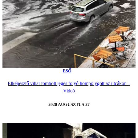
ESŐ
Elképesztő vihar tombolt jeges folyó hömpölygött az utcákon –
Videó
2020 AUGUSZTUS 27