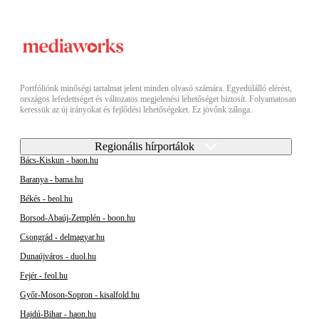
Portfóliónk minőségi tartalmat jelent minden olvasó számára. Egyedülálló elérést,
országos lefedettséget és változatos megjelenési lehetőséget biztosít. Folyamatosan
keressük az új irányokat és fejlődési lehetőségeket. Ez jövőnk záloga.
Regionális hírportálok
Bács-Kiskun - baon.hu
Baranya - bama.hu
Békés - beol.hu
Borsod-Abaúj-Zemplén - boon.hu
Csongrád - delmagyar.hu
Dunaújváros - duol.hu
Fejér - feol.hu
Győr-Moson-Sopron - kisalfold.hu
Hajdú-Bihar - haon.hu