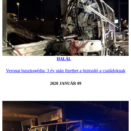
HALÁL
Veronai busztragédia: 3 év után fizethet a biztosító a családoknak
2020 JANUÁR 09