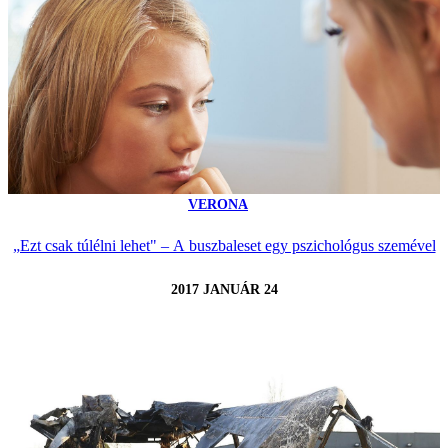
VERONA
„Ezt csak túlélni lehet" – A buszbaleset egy pszichológus szemével
2017 JANUÁR 24