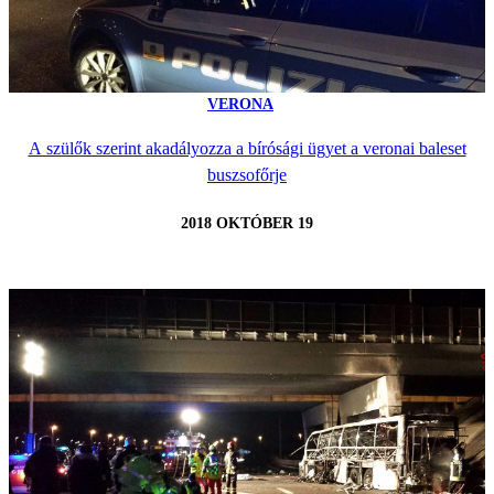
VERONA
A szülők szerint akadályozza a bírósági ügyet a veronai baleset
buszsofőrje
2018 OKTÓBER 19