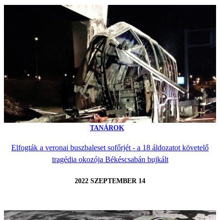
TANÁROK
Elfogták a veronai buszbaleset sofőrjét - a 18 áldozatot követelő
tragédia okozója Békéscsabán bujkált
2022 SZEPTEMBER 14