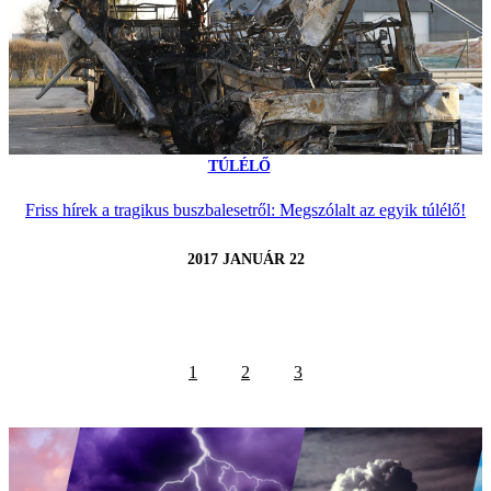
TÚLÉLŐ
Friss hírek a tragikus buszbalesetről: Megszólalt az egyik túlélő!
2017 JANUÁR 22
1
2
3