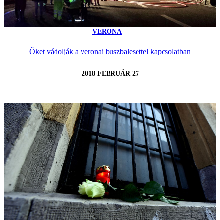
VERONA
Őket vádolják a veronai buszbalesettel kapcsolatban
2018 FEBRUÁR 27