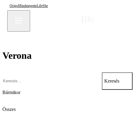
Origo
Mindmegette
Life
She
Verona
Keresés
Bármikor
Összes