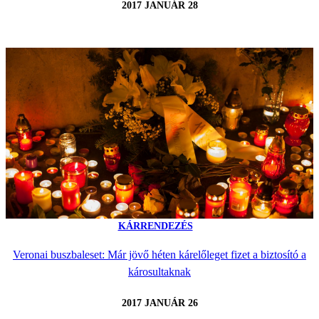
2017 JANUÁR 28
KÁRRENDEZÉS
Veronai buszbaleset: Már jövő héten kárelőleget fizet a biztosító a
károsultaknak
2017 JANUÁR 26