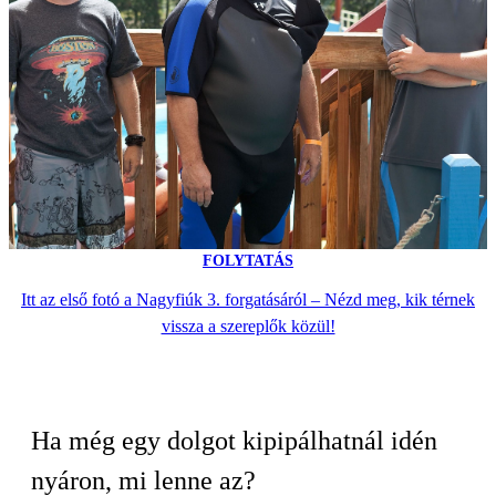
FOLYTATÁS
Itt az első fotó a Nagyfiúk 3. forgatásáról – Nézd meg, kik térnek
vissza a szereplők közül!
Ha még egy dolgot kipipálhatnál idén
nyáron, mi lenne az?