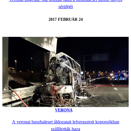
sérültjét
2017 FEBRUÁR 24
VERONA
A veronai buszbaleset áldozatait leforrasztott koporsókban
szállították haza