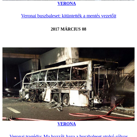
VERONA
Veronai buszbaleset: kitüntették a mentés vezetőit
2017 MÁRCIUS 08
VERONA
Veronai tragédia: Ma hozzák haza a buszbaleset utolsó súlyos