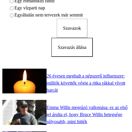
Egy romantikus randi
Egy vízparti nap
Egyáltalán nem tervezek már semmit
Szavazok
Szavazás állása
26 évesen meghalt a népszerű influenszer:
milliók követték végig a ritka rákkal vívott
harcát
Emma Willis megrázó vallomása: ez az első
jel árulta el, hogy Bruce Willis betegsége
súlyosabb, mint hitték