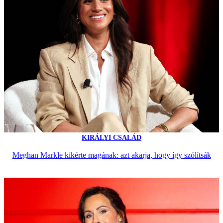
KIRÁLYI CSALÁD
Meghan Markle kikérte magának: azt akarja, hogy így szólítsák