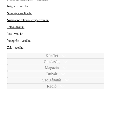
Nógrád - nool.hu
Somogy - sonline.hu
Szabolcs-Szatmár-Bereg - szon.hu
Tolna - teol.hu
Vas - vaol.hu
Veszprém - veol.hu
Zala - zaol.hu
Közélet
Gazdaság
Magazin
Bulvár
Szolgáltatás
Rádió