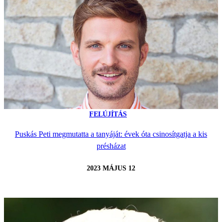
FELÚJÍTÁS
Puskás Peti megmutatta a tanyáját: évek óta csinosítgatja a kis
présházat
2023 MÁJUS 12