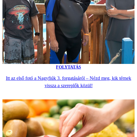
FOLYTATÁS
Itt az első fotó a Nagyfiúk 3. forgatásáról – Nézd meg, kik térnek
vissza a szereplők közül!