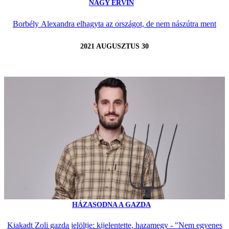
NAGY ERVIN
Borbély Alexandra elhagyta az országot, de nem nászútra ment
2021 AUGUSZTUS 30
HÁZASODNA A GAZDA
Kiakadt Zoli gazda jelöltje: kijelentette, hazamegy - "Nem egyenes