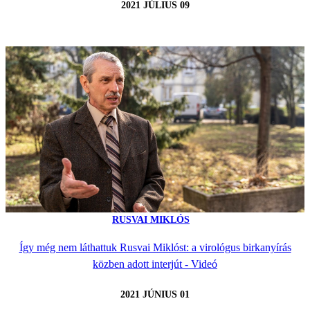
2021 JÚLIUS 09
RUSVAI MIKLÓS
Így még nem láthattuk Rusvai Miklóst: a virológus birkanyírás
közben adott interjút - Videó
2021 JÚNIUS 01