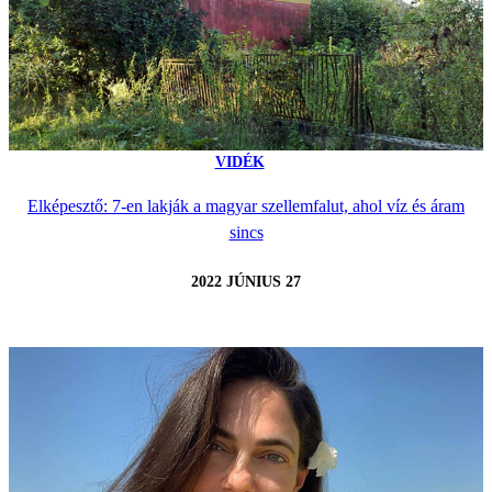
VIDÉK
Elképesztő: 7-en lakják a magyar szellemfalut, ahol víz és áram
sincs
2022 JÚNIUS 27