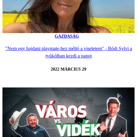
GAZDASÁG
"Nem egy hajdani playmate-hez méltó a viseletem" - Bódi Sylvi a
tyúkólban kezdi a napot
2022 MÁRCIUS 29