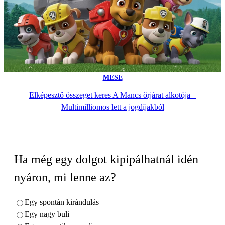
MESE
Elképesztő összeget keres A Mancs őrjárat alkotója –
Multimilliomos lett a jogdíjakból
Ha még egy dolgot kipipálhatnál idén
nyáron, mi lenne az?
Egy spontán kirándulás
Egy nagy buli