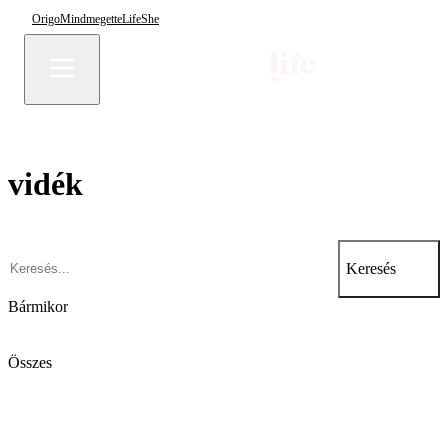
Origo
Mindmegette
Life
She
vidék
Keresés
Bármikor
Összes