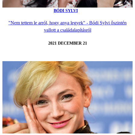
BÓDI SYLVI
"Nem tettem le arról, hogy anya legyek" - Bódi Sylvi őszintén
vallott a családalapításról
2021 DECEMBER 21