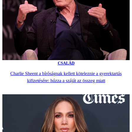
CSALÁD
Charlie Sheent a bíróságnak kellett köteleznie a gyerektartás
kifizetésére: húzza a száját az összeg miatt