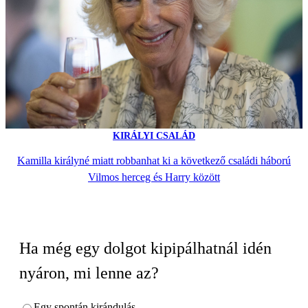
KIRÁLYI CSALÁD
Kamilla királyné miatt robbanhat ki a következő családi háború
Vilmos herceg és Harry között
Ha még egy dolgot kipipálhatnál idén
nyáron, mi lenne az?
Egy spontán kirándulás