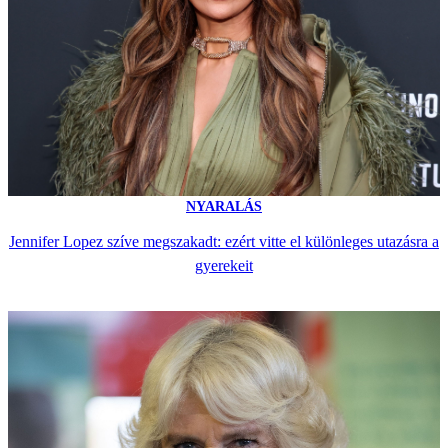
NYARALÁS
Jennifer Lopez szíve megszakadt: ezért vitte el különleges utazásra a
gyerekeit