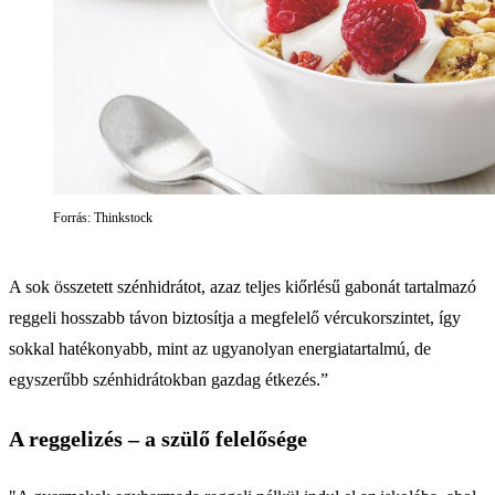
Forrás: Thinkstock
A sok összetett szénhidrátot, azaz teljes kiőrlésű gabonát tartalmazó
reggeli hosszabb távon biztosítja a megfelelő vércukorszintet, így
sokkal hatékonyabb, mint az ugyanolyan energiatartalmú, de
egyszerűbb szénhidrátokban gazdag étkezés.”
A reggelizés – a szülő felelősége