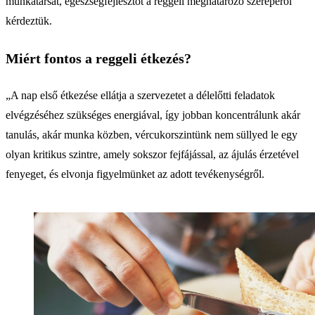
munkatársát, egészségfejlesztőt a reggeli meghatározó szerepéről
kérdeztük.
Miért fontos a reggeli étkezés?
„A nap első étkezése ellátja a szervezetet a délelőtti feladatok
elvégzéséhez szükséges energiával, így jobban koncentrálunk akár
tanulás, akár munka közben, vércukorszintünk nem süllyed le egy
olyan kritikus szintre, amely sokszor fejfájással, az ájulás érzetével
fenyeget, és elvonja figyelmünket az adott tevékenységről.