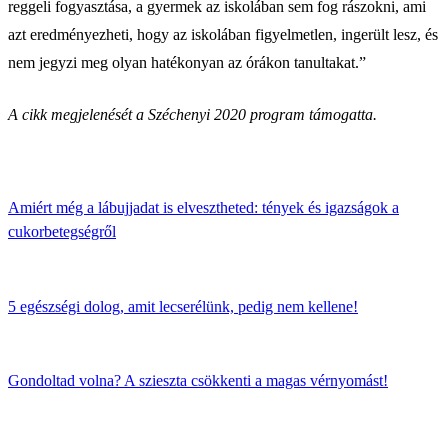
reggeli fogyasztása, a gyermek az iskolában sem fog rászokni, ami
azt eredményezheti, hogy az iskolában figyelmetlen, ingerült lesz, és
nem jegyzi meg olyan hatékonyan az órákon tanultakat.”
A cikk megjelenését a Széchenyi 2020 program támogatta.
Amiért még a lábujjadat is elvesztheted: tények és igazságok a
cukorbetegségről
5 egészségi dolog, amit lecserélünk, pedig nem kellene!
Gondoltad volna? A szieszta csökkenti a magas vérnyomást!