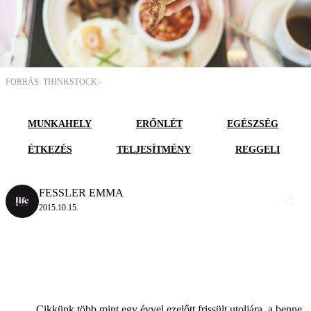
FORRÁS: THINKSTOCK -
MUNKAHELY
ERŐNLÉT
EGÉSZSÉG
ÉTKEZÉS
TELJESÍTMÉNY
REGGELI
FESSLER EMMA
2015.10.15.
Cikkünk több mint egy évvel ezelőtt frissült utoljára, a benne