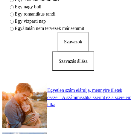
Egy nagy buli
Egy romantikus randi
Egy vízparti nap
Egyáltalán nem tervezek már semmit
Szavazok
Szavazás állása
Egyetlen szám elárulja, mennyire illetek
össze – A számmisztika szerint ez a szerelem
titka