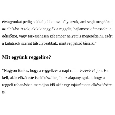
étvágyunkat pedig sokkal jobban szabályozzuk, ami segít megelőzni
az elhízást. Azok, akik kihagyják a reggelit, hajlamosak átnassolni a
délelőttöt, vagy farkaséhesen két ember helyett is megebédelni, ezért
a kutatások szerint túlsúlyosabbak, mint reggeliző társaik.”
Mit együnk reggelire?
"Nagyon fontos, hogy a reggelizés a napi rutin részévé váljon. Ha
kell, akár előző este is előkészíthetjük az alapanyagokat, hogy a
reggeli rohanásban maradjon idő akár egy tojásrántotta elkészítésére
is.