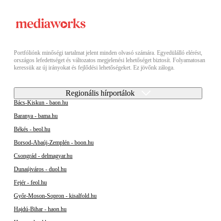
Portfóliónk minőségi tartalmat jelent minden olvasó számára. Egyedülálló elérést,
országos lefedettséget és változatos megjelenési lehetőséget biztosít. Folyamatosan
keressük az új irányokat és fejlődési lehetőségeket. Ez jövőnk záloga.
Regionális hírportálok
Bács-Kiskun - baon.hu
Baranya - bama.hu
Békés - beol.hu
Borsod-Abaúj-Zemplén - boon.hu
Csongrád - delmagyar.hu
Dunaújváros - duol.hu
Fejér - feol.hu
Győr-Moson-Sopron - kisalfold.hu
Hajdú-Bihar - haon.hu