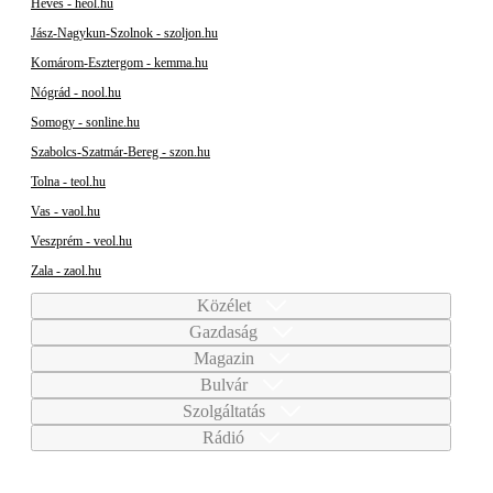
Heves - heol.hu
Jász-Nagykun-Szolnok - szoljon.hu
Komárom-Esztergom - kemma.hu
Nógrád - nool.hu
Somogy - sonline.hu
Szabolcs-Szatmár-Bereg - szon.hu
Tolna - teol.hu
Vas - vaol.hu
Veszprém - veol.hu
Zala - zaol.hu
Közélet
Gazdaság
Magazin
Bulvár
Szolgáltatás
Rádió