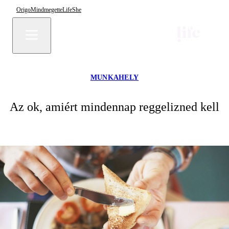
Origo
Mindmegette
Life
She
MUNKAHELY
Az ok, amiért mindennap reggelizned kell