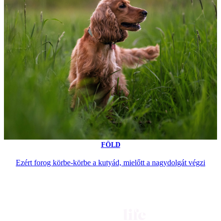
FÖLD
Ezért forog körbe-körbe a kutyád, mielőtt a nagydolgát végzi