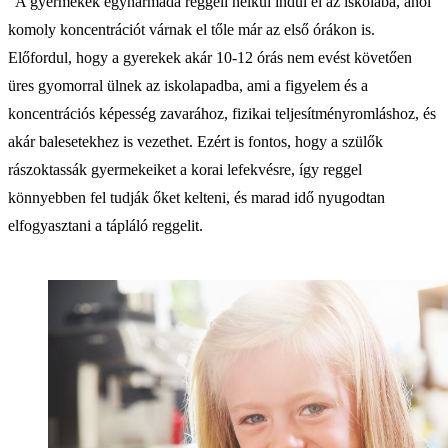
"A gyermekek egyharmada reggeli nélkül indul el az iskolába, ahol
komoly koncentrációt várnak el tőle már az első órákon is.
Előfordul, hogy a gyerekek akár 10-12 órás nem evést követően
üres gyomorral ülnek az iskolapadba, ami a figyelem és a
koncentrációs képesség zavarához, fizikai teljesítményromláshoz, és
akár balesetekhez is vezethet. Ezért is fontos, hogy a szülők
rászoktassák gyermekeiket a korai lefekvésre, így reggel
könnyebben fel tudják őket kelteni, és marad idő nyugodtan
elfogyasztani a tápláló reggelit.