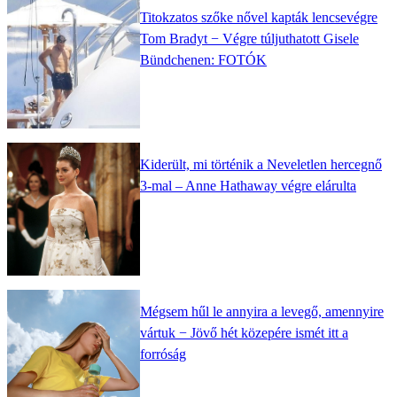
Titokzatos szőke nővel kapták lencsevégre
Tom Bradyt − Végre túljuthatott Gisele
Bündchenen: FOTÓK
Kiderült, mi történik a Neveletlen hercegnő
3-mal – Anne Hathaway végre elárulta
Mégsem hűl le annyira a levegő, amennyire
vártuk − Jövő hét közepére ismét itt a
forróság