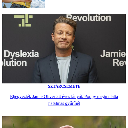
SZTÁRCSEMETE
Eljegyezték Jamie Oliver 24 éves lányát: Poppy megmutatta
hatalmas gyűrűjét